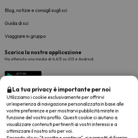
Blog, notizie e consigli sugli sci
Guida di sci
Viaggiare in gruppo
Scarica la nostra applicazione
Ha ottenuto una media di 4,6/5 su iOS e Android.
La tua privacy è importante per noi
Utilizziamo i cookie esclusivamente per offrirvi
un’esperienza di navigazione personalizzata in base alle
vostre preferenze e per mostrarvi pubblicità mirate in
funzione del vostro profilo. Questi cookie ci aiutano a
visualizzare contenuti pertinenti ai vostri interessi e a
Metodi di pagamento disponibili
ottimizzare il nostro sito per voi.
Facendo clic su "Accetta e continua", ci permetti di fornire