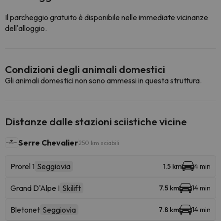
Il parcheggio gratuito è disponibile nelle immediate vicinanze
dell'alloggio.
Condizioni degli animali domestici
Gli animali domestici non sono ammessi in questa struttura.
Distanze dalle stazioni sciistiche vicine
Serre Chevalier
250 km sciabili
Prorel 1
Seggiovia
1.5 km
4 min
Grand D'Alpe I
Skilift
7.5 km
14 min
Bletonet
Seggiovia
7.8 km
14 min