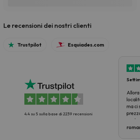
Le recensioni dei nostri clienti
Trustpilot
Esquiades.com
Setti
Allora
locali
ma ci 
prezzo
4.4 su 5 sulla base di 2239 recensioni
nostra 
econom
roman
costre