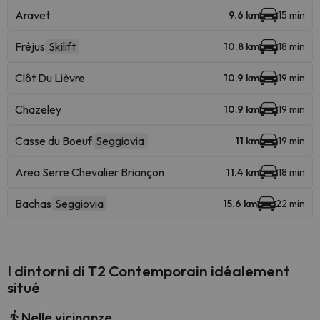
Aravet
9.6 km
15 min
Fréjus
Skilift
10.8 km
18 min
Clôt Du Lièvre
10.9 km
19 min
Chazeley
10.9 km
19 min
Casse du Boeuf
Seggiovia
11 km
19 min
Area Serre Chevalier Briançon
11.4 km
18 min
Bachas
Seggiovia
15.6 km
22 min
I dintorni di T2 Contemporain idéalement
situé
Nelle vicinanze