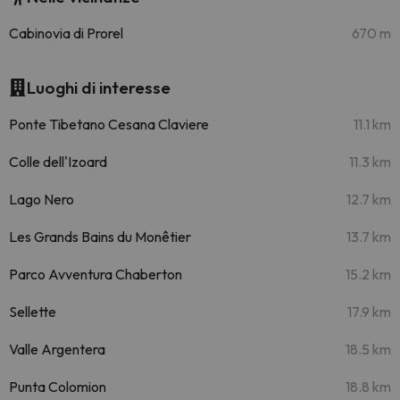
Cabinovia di Prorel
670 m
Luoghi di interesse
Ponte Tibetano Cesana Claviere
11.1 km
Colle dell'Izoard
11.3 km
Lago Nero
12.7 km
Les Grands Bains du Monêtier
13.7 km
Parco Avventura Chaberton
15.2 km
Sellette
17.9 km
Valle Argentera
18.5 km
Punta Colomion
18.8 km