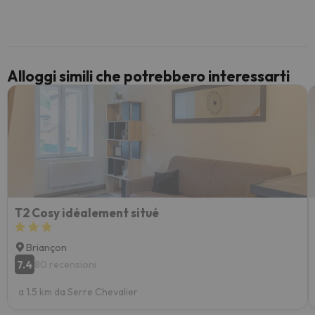
voluto
per 6 g
paghi 
Alloggi simili che potrebbero interessarti
T2 Cosy idéalement situé
Briançon
7.4
80 recensioni
a 1.5 km da Serre Chevalier