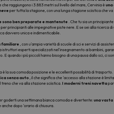
e che raggiungono i 3.883 metri sul livello del mare, Cervinia è
una 
 neve
per tutta la stagione, con una lunga stagione sciistica che 
e sono ben preparate e mantenute
. Che tu sia un principiant
ste per principianti alle impegnative piste nere. E se sei alla ricerca 
ica davvero unica e indimenticabile.
 familiare
, con u'ampia varietà di scuole di sci e servizi di assiste
istruttori esperti specializzati nel'insegnamento ai bambini, garant
 E quando i più piccoli hanno bisogno di una pausa dallo sci, ci sono
ia è la sua comoda posizione e le eccellenti possibilità di trasporto
tica senza auto
, il che significa che 'accesso alla stazione è limitat
 treno che va alla stazione sciistica.
I moderni treni navetta
part
gno per goderti una settimana bianca comoda e divertente:
una vasta 
e anche dopo 'orario di chiusura.