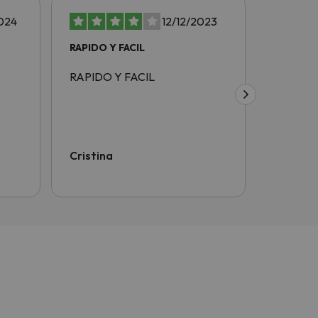
024
12/12/2023
RAPIDO Y FACIL
rapido y
RAPIDO Y FACIL
rapido y 
Cristina
Juan Di