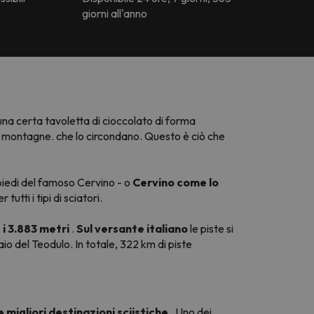
giorni all'anno
a una certa tavoletta di cioccolato di forma
montagne. che lo circondano. Questo è ciò che
 piedi del famoso Cervino - o
Cervino come lo
utti i tipi di sciatori.
i 3.883 metri
.
Sul versante italiano
le piste si
aio del Teodulo. In totale, 322 km di piste
e migliori destinazioni sciistiche
. Uno dei