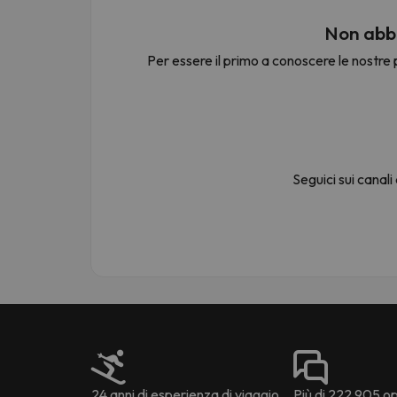
Non abbi
Per essere il primo a conoscere le nostre p
Sembra che il nostro ricercatore abbia perso 
Seguici sui canali
24 anni di esperienza di viaggio
Più di 222.905 opi