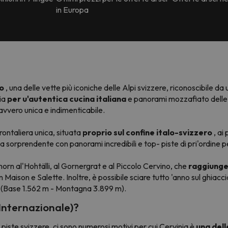
in Europa
no
, una delle vette più iconiche delle Alpi svizzere, riconoscibile d
nia
per u'autentica cucina italiana
e panorami mozzafiato delle 
vvero unica e indimenticabile.
rontaliera unica, situata
proprio sul confine italo-svizzero
, ai
a sorprendente con panorami incredibili e top- piste di pri'ordine per t
horn al'Hohtälli, al Gornergrat e al Piccolo Cervino, che
raggiunge 
 Maison e Salette. Inoltre, è possibile sciare tutto 'anno sul ghiacci
(Base 1.562 m - Montagna 3.899 m).
(Internazionale)?
piste svizzere, ci sono numerosi motivi per cui Cervinia è
una dell