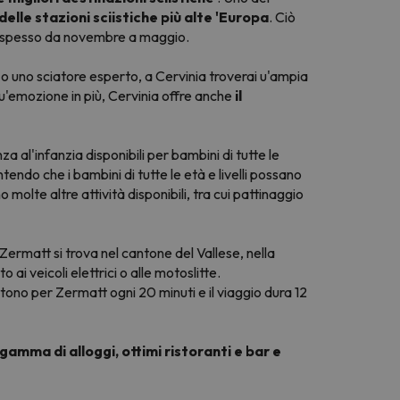
delle stazioni sciistiche più alte 'Europa
. Ciò
va spesso da novembre a maggio.
e o uno sciatore esperto, a Cervinia troverai u'ampia
di u'emozione in più, Cervinia offre anche
il
nza al'infanzia disponibili per bambini di tutte le
endo che i bambini di tutte le età e livelli possano
 molte altre attività disponibili, tra cui pattinaggio
. Zermatt si trova nel cantone del Vallese, nella
o ai veicoli elettrici o alle motoslitte.
ono per Zermatt ogni 20 minuti e il viaggio dura 12
gamma di alloggi, ottimi ristoranti e bar e