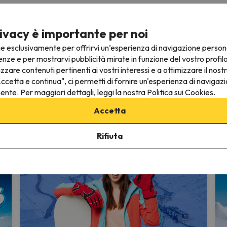
fittate subito delle migliori offerte sciis
ivacy è importante per noi
a nostra Newsletter mensile e ricevi le migliori offerte di sci 
ie esclusivamente per offrirvi un’esperienza di navigazione person
enze e per mostrarvi pubblicità mirate in funzione del vostro profil
izzare contenuti pertinenti ai vostri interessi e a ottimizzare il nostr
izzo email
ccetta e continua", ci permetti di fornire un'esperienza di navigazi
nente. Per maggiori dettagli, leggi la nostra
Politica sui Cookies.
 tua e-mail nella nostra mailing list, confermi di aver letto e accettato la
P
Accetta
Rifiuta