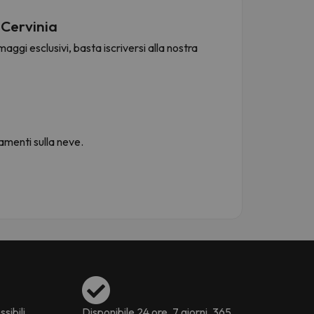
 Cervinia
aggi esclusivi, basta iscriversi alla nostra
namenti sulla neve.
ssibili
Disponibile 24 ore, 7 giorni, 365