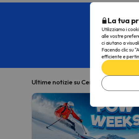
Appro
La tua pr
Iscriviti all
Utilizziamo i cook
alle vostre prefer
ci aiutano a visual
Inserisci il tuo indir
Facendo clic su "A
efficiente e perti
Includendo la
Ultime notizie su Cervinia