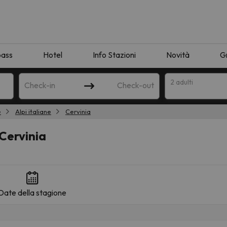
pass
Hotel
Info Stazioni
Novità
G
2 adulti
Check-in
Check-out
e
Alpi italiane
Cervinia
a
Cervinia
Date della stagione
ispondente alla sua ricerca. Provare a modificare la destinazione.