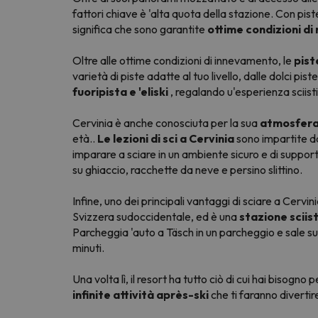
fattori chiave è 'alta quota della stazione. Con pist
significa che sono garantite
ottime condizioni di
Oltre alle ottime condizioni di innevamento, le
pist
varietà di piste adatte al tuo livello, dalle dolci pi
fuoripista e 'eliski
, regalando u'esperienza sciist
Cervinia è anche conosciuta per la sua
atmosfera
età..
Le lezioni di sci a Cervinia
sono impartite da 
imparare a sciare in un ambiente sicuro e di supporto.
su ghiaccio, racchette da neve e persino slittino.
Infine, uno dei principali vantaggi di sciare a Cervin
Svizzera sudoccidentale, ed è una
stazione sciis
Parcheggia 'auto a Täsch in un parcheggio e sale sul
minuti.
Una volta lì, il resort ha tutto ciò di cui hai biso
infinite attività après-ski
che ti faranno divertir