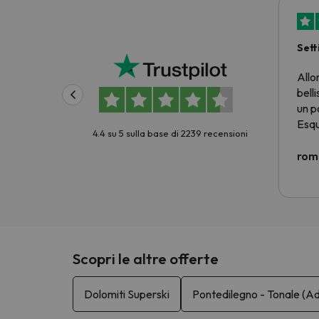
Sett
prez
Allo
belli
un p
Esqu
4.4 su 5 sulla base di 2239 recensioni
prez
criti
rom
Non 
scia
cost
E no
pass
giorn
Scopri le altre offerte
forse
nole
Dolomiti Superski
Pontedilegno - Tonale (Ad