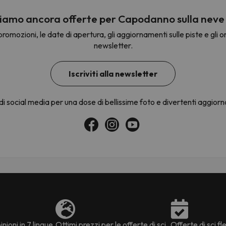
amo ancora offerte per Capodanno sulla neve
romozioni, le date di apertura, gli aggiornamenti sulle piste e gli om
la strada. Non appena troverà la bussola, tornerà.
newsletter.
Iscriviti alla newsletter
 di social media per una dose di bellissime foto e divertenti aggior
nioni in 7 lingue
Ottimi prezzi per le offerte di sci
Offerte di sci fle