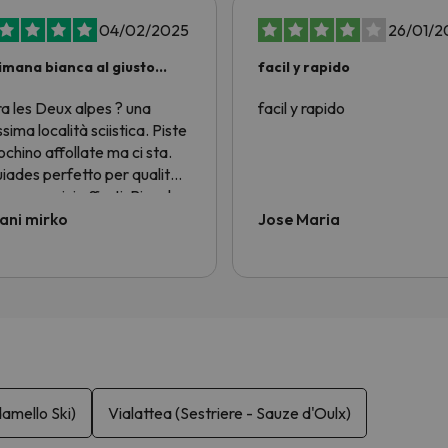
04/02/2025
26/01/2
imana bianca al giusto
facil y rapido
zo!
ra les Deux alpes ? una
facil y rapido
ssima località sciistica. Piste
ochino affollate ma ci sta.
iades perfetto per qualità
zo e servizi offerti. Piccola
ca alla nostra bella Italia....
ani mirko
Jose Maria
ci sono ostelli economici per
tori single e ragazzi
retto ad andare in Francia....
n avrei voluto. Alloggio ski
 noleggio sci tutto per 6
i da sci 625 euro. In Italia
 ci paghi lo ski pass e il
ggio.
amello Ski)
Vialattea (Sestriere - Sauze d'Oulx)