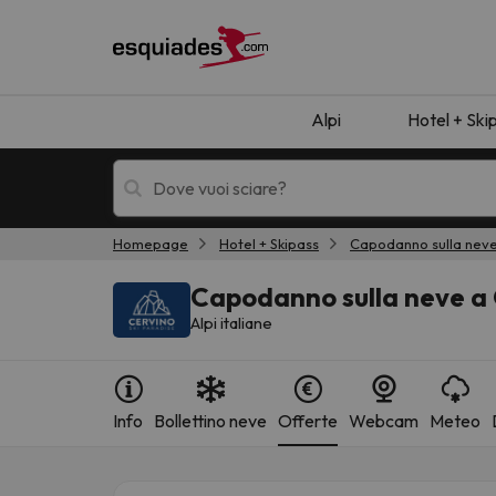
Alpi
Hotel + Ski
Homepage
Hotel + Skipass
Capodanno sulla nev
Hotel + skipass
Hotel di montagn
Capodanno sulla neve a 
Alpi italiane
Info
Bollettino neve
Offerte
Webcam
Meteo
Ops, non abbiamo trovato alcun risultato corr