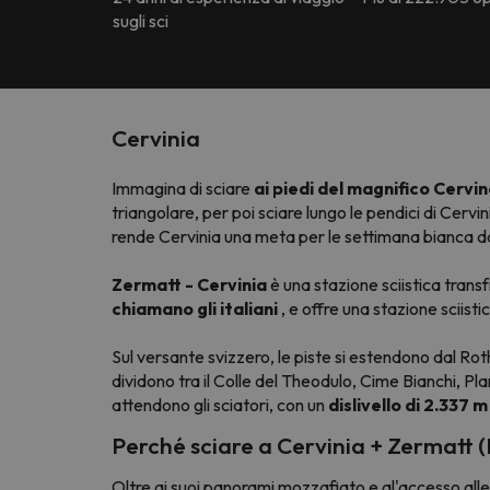
sugli sci
Cervinia
Immagina di sciare
ai piedi del magnifico Cervi
triangolare, per poi sciare lungo le pendici di Cervi
rende Cervinia una meta per le settimana bianca da
Zermatt - Cervinia
è una stazione sciistica transf
chiamano gli italiani
, e offre una stazione sciistic
Sul versante svizzero, le piste si estendono dal Rot
dividono tra il Colle del Theodulo, Cime Bianchi, Plan
attendono gli sciatori, con un
dislivello di 2.337 m
Perché sciare a Cervinia + Zermatt 
Oltre ai suoi panorami mozzafiato e al'accesso alle 