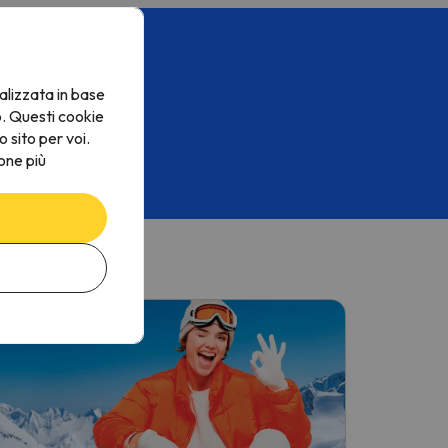
tiche!
per l'inverno.
alizzata in base
o. Questi cookie
o sito per voi.
Iscriviti ora!
one più
rivacy Policy
.