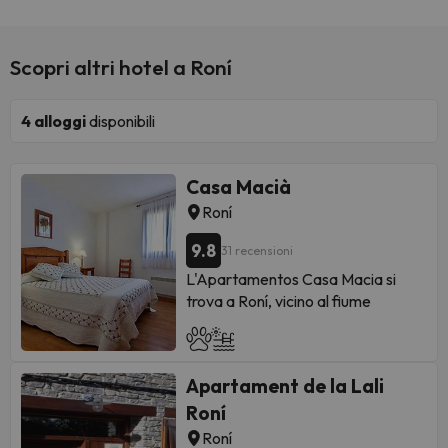
Scopri altri hotel a Roní
4
alloggi
disponibili
Casa Macià
Roní
9.8
31 recensioni
L'Apartamentos Casa Macia si
trova a Roní, vicino al fiume
Noguera Pallaresa. Questa casa di
campagna offre la connessione
Wi-Fi gratuita e si trova nel cuore
Apartament de la Lali
dei Pirenei.
Le luminose camere dispongono di
Roní
TV a schermo piatto e bagno
Roní