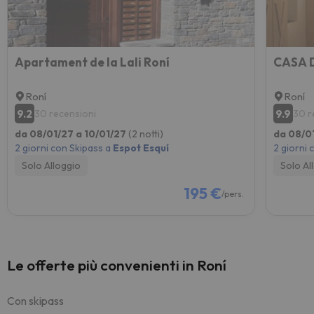
Apartament de la Lali Roní
CASA 
Roní
Roní
9.2
9.9
30 recensioni
30 r
da 08/01/27 a 10/01/27
(2 notti)
da 08/0
2 giorni con Skipass a
Espot Esquí
2 giorni 
Solo Alloggio
Solo Al
195 €
/pers.
Le offerte più convenienti in Roní
Con skipass