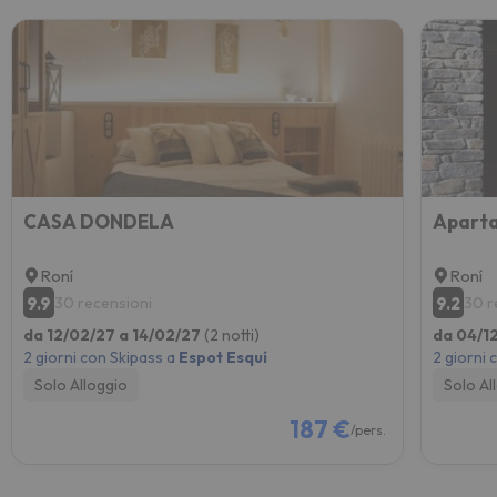
CASA DONDELA
Aparta
Roní
Roní
9.9
9.2
30 recensioni
30 r
da 12/02/27 a 14/02/27
(2 notti)
da 04/1
2 giorni con Skipass a
Espot Esquí
2 giorni 
Solo Alloggio
Solo Al
187 €
/pers.