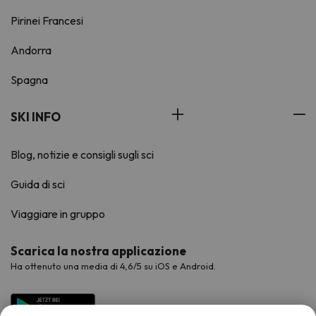
Pirinei Francesi
Andorra
Spagna
SKI INFO
Blog, notizie e consigli sugli sci
Guida di sci
Viaggiare in gruppo
Scarica la nostra applicazione
Ha ottenuto una media di 4,6/5 su iOS e Android.