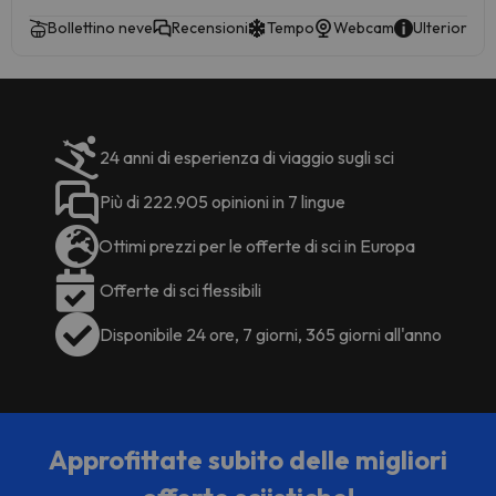
Richieste Speciali al momento della
Bollettino neve
Recensioni
Tempo
Webcam
Ulteriori in
prenotazione, o contattare la
struttura utilizzando i recapiti
riportati nella conferma della
prenotazione. Al check-in gli ospiti
devono esibire un documento
24 anni di esperienza di viaggio sugli sci
d'identità con foto e una carta di
credito. Siete pregati di notare che
Più di 222.905 opinioni in 7 lingue
le Richieste Speciali sono soggette
a disponibilità, e potrebbero
Ottimi prezzi per le offerte di sci in Europa
comportare l'addebito di un
Offerte di sci flessibili
supplemento. Struttura gestita da
un host privato
Disponibile 24 ore, 7 giorni, 365 giorni all'anno
Approfittate subito delle migliori