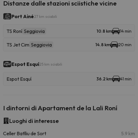
Distanze dalle stazioni sciistiche vicine
Port Ainé
27 km sciabili
TS Roní
Seggiovia
10.8 km
14 min
TS Jet Cim
Seggiovia
14.8 km
20 min
Espot Esquí
25 km sciabili
Espot Esquí
36.2 km
41 min
I dintorni di Apartament de la Lali Roní
Luoghi di interesse
Celler Batlliu de Sort
5.9 km