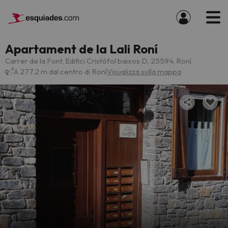
Apartament de la Lali Roní
Carrer de la Font, Edifici Cristòfol baixos D, 25594, Roní
A 277.2 m dal centro di Roní
Visualizza sulla mappa