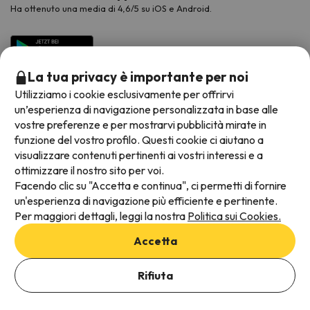
Ha ottenuto una media di 4,6/5 su iOS e Android.
La tua privacy è importante per noi
Utilizziamo i cookie esclusivamente per offrirvi
un’esperienza di navigazione personalizzata in base alle
vostre preferenze e per mostrarvi pubblicità mirate in
funzione del vostro profilo. Questi cookie ci aiutano a
visualizzare contenuti pertinenti ai vostri interessi e a
Metodi di pagamento disponibili
ottimizzare il nostro sito per voi.
Facendo clic su "Accetta e continua", ci permetti di fornire
un'esperienza di navigazione più efficiente e pertinente.
Per maggiori dettagli, leggi la nostra
Politica sui Cookies.
Termini e condizioni generali
Accetta
Protezione dei dati
Aggiungi date per verificare la disponibilità
Informativa sui cookie
Rifiuta
Seleziona Date di prenotazione
Viajes para ti S.L.U. Copyright © Esquiades.com 2002-2026