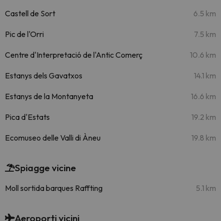
Castell de Sort
6.5 km
Pic de l'Orri
7.5 km
Centre d'Interpretació de l'Antic Comerç
10.6 km
Estanys dels Gavatxos
14.1 km
Estanys de la Montanyeta
16.6 km
Pica d'Estats
19.2 km
Ecomuseo delle Valli di Àneu
19.8 km
Spiagge vicine
Moll sortida barques Raffting
5.1 km
Aeroporti vicini