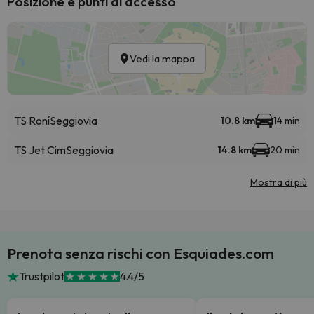
Posizione e punti di accesso
Vedi la mappa
TS Roní
Seggiovia
10.8 km
14 min
TS Jet Cim
Seggiovia
14.8 km
20 min
Mostra di più
Prenota senza rischi con Esquiades.com
Trustpilot
4.4/5