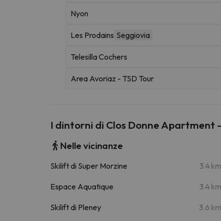
Nyon
Les Prodains
Seggiovia
Telesilla Cochers
Area Avoriaz - TSD Tour
I dintorni di Clos Donne Apartment
Nelle vicinanze
Skilift di Super Morzine
3.4 k
Espace Aquatique
3.4 k
Skilift di Pleney
3.6 k