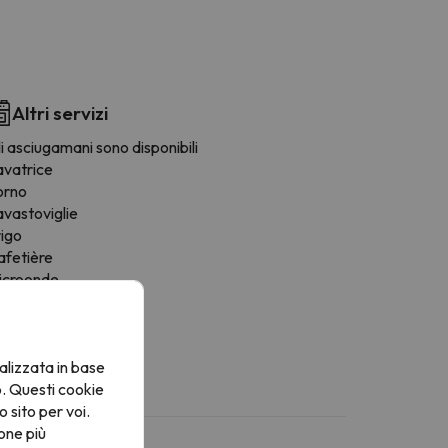
Altri servizi
i asciugamani sono disponibili
avatrice
orno
avastoviglie
rigo
afetière
icroonde
oviglie
sciugatrice
alizzata in base
o. Questi cookie
o sito per voi.
one più