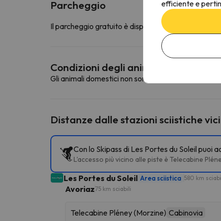
efficiente e perti
Parcheggio
Il parcheggio gratuito è disponibile nelle immediate 
Condizioni degli animali domestici
Gli animali domestici non sono ammessi in questa st
Distanze dalle stazioni sciistiche vic
Con lo Skipass di Les Portes du Soleil puoi a
L'accesso più vicino alle piste è Telecabine Plé
Les Portes du Soleil
Area sciistica
580 km sciabi
Avoriaz
75 km sciabili
Telecabine Pléney (Morzine)
Cabinovia