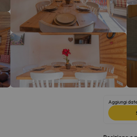
la strada. Non appena troverà la bussola, tornerà.
Aggiungi date 
Posizione e 