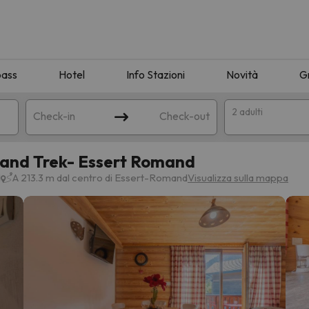
pass
Hotel
Info Stazioni
Novità
G
2 adulti
Check-in
Check-out
and Trek- Essert Romand
a
d
A 213.3 m dal centro di Essert-Romand
Visualizza sulla mappa
ispondente alla sua ricerca. Provare a modificare la destinazione.