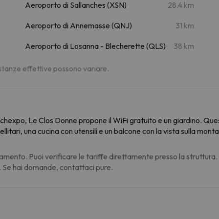
Aeroporto di Sallanches (XSN)
28.4 km
m
Aeroporto di Annemasse (QNJ)
31 km
m
Aeroporto di Losanna - Blecherette (QLS)
38 km
m
distanze effettive possono variare.
chexpo, Le Clos Donne propone il WiFi gratuito e un giardino. Qu
llitari, una cucina con utensili e un balcone con la vista sulla mont
amento. Puoi verificare le tariffe direttamente presso la struttura
. Se hai domande, contattaci pure.