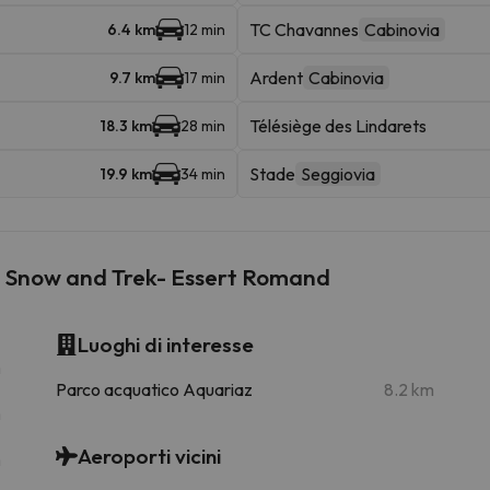
TC Chavannes
Cabinovia
6.4 km
12 min
Ardent
Cabinovia
9.7 km
17 min
Télésiège des Lindarets
18.3 km
28 min
Stade
Seggiovia
19.9 km
34 min
 - Snow and Trek- Essert Romand
Luoghi di interesse
m
Parco acquatico Aquariaz
8.2 km
m
Aeroporti vicini
m