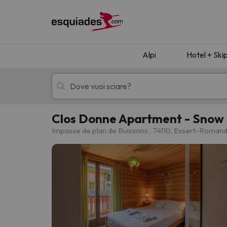
Alpi
Hotel + Ski
Clos Donne Apartment - Snow 
Hotel + skipass
Hotel di montagn
Impasse de plan de Buissons , 74110, Essert-Roman
Ops, non abbiamo trovato alcun risultato corr