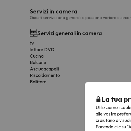
Servizi in camera
Questi servizi sono generali e possono variare a secon
Servizi generali in camera
tv
lettore DVD
Cucina
Balcone
Asciugacapelli
Riscaldamento
Bollitore
La tua pr
Utilizziamo i cook
alle vostre prefer
ci aiutano a visual
Facendo clic su "A