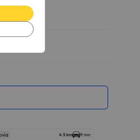
ovia
4.5 km
9 min