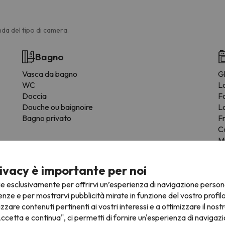
da del tipo di camera.
Bagno
Vasca da bagno
Gl
WC
L
Doccia
F
Douche ou baignoire
L
Bagno privato
F
C
M
St
a
ivacy è importante per noi
ie esclusivamente per offrirvi un’esperienza di navigazione person
enze e per mostrarvi pubblicità mirate in funzione del vostro profil
izzare contenuti pertinenti ai vostri interessi e a ottimizzare il nostr
ccetta e continua", ci permetti di fornire un'esperienza di navigazi