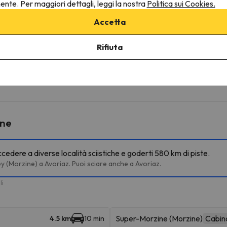
nente. Per maggiori dettagli, leggi la nostra
Politica sui Cookies.
Accetta
vicinanze dell'alloggio.
Rifiuta
ruttura.
ine
ccedere a diverse località sciistiche e goderti 580 km di piste.
ney (Morzine) a Avoriaz. Puoi sciare anche a Avoriaz.
li
Super-Morzine (Morzine)
Cabin
4.5 km
10 min