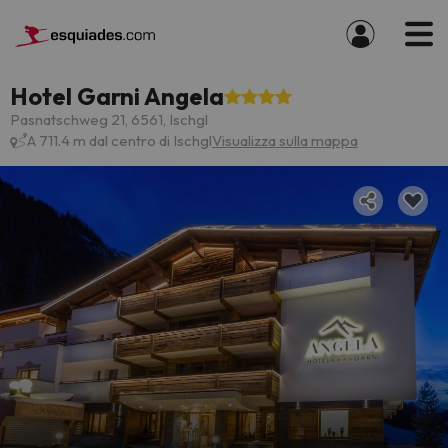
Hotel Garni Angela
Pasnatschweg 21, 6561, Ischgl
A 711.4 m dal centro di Ischgl
Visualizza sulla mappa