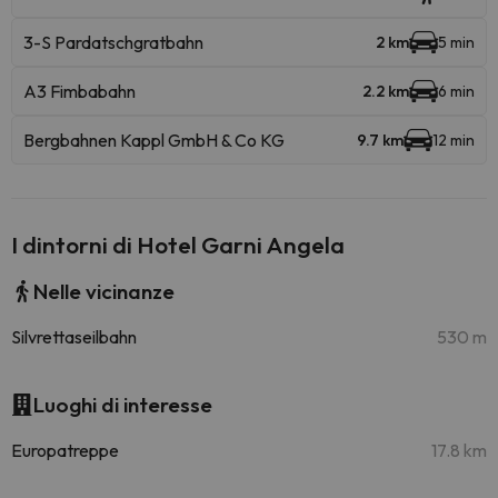
3-S Pardatschgratbahn
2 km
5 min
A3 Fimbabahn
2.2 km
6 min
Bergbahnen Kappl GmbH & Co KG
9.7 km
12 min
I dintorni di Hotel Garni Angela
Nelle vicinanze
Silvrettaseilbahn
530 m
Luoghi di interesse
Europatreppe
17.8 km