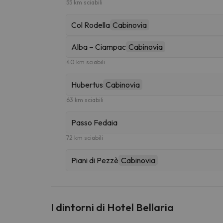
55 km sciabili
Col Rodella
Cabinovia
Alba – Ciampac
Cabinovia
40 km sciabili
Hubertus
Cabinovia
63 km sciabili
Passo Fedaia
72 km sciabili
Piani di Pezzè
Cabinovia
I dintorni di Hotel Bellaria