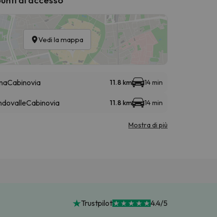
Vedi la mappa
ona
Cabinovia
11.8 km
14 min
ndovalle
Cabinovia
11.8 km
14 min
Mostra di più
Trustpilot
4.4/5