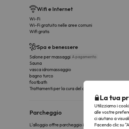
Wifi e Internet
Wi-Fi
Wi-Fi gratuito nelle aree comuni
Wifi gratis
Spa e benessere
Salone per massaggi
A pagamento
Sauna
vasca idromassaggio
bagno turco
footbath
Trattamenti per la cura del corpo e del viso
La tua pr
Utilizziamo i cook
Parcheggio
alle vostre prefer
ci aiutano a visual
Facendo clic su "A
L'alloggio offre parcheggio interno gratuito