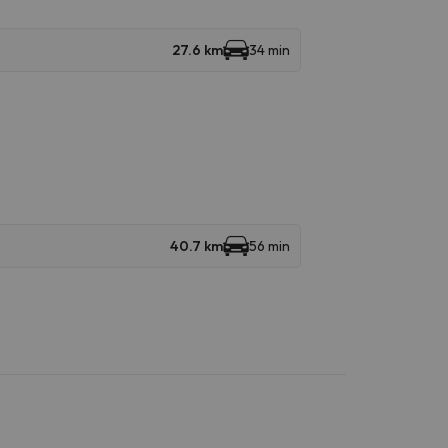
27.6 km
34 min
40.7 km
56 min