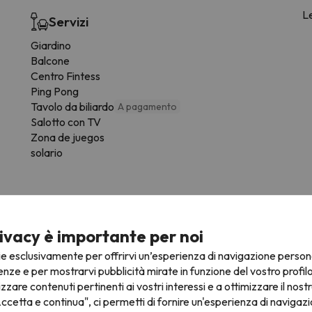
Le
Servizi
Giardino
Balcone
Centro Fintess
Ping Pong
Tavolo da biliardo
A pagamento
Salotto con TV
Zona de juegos
solario
ivacy è importante per noi
ie esclusivamente per offrirvi un’esperienza di navigazione person
enze e per mostrarvi pubblicità mirate in funzione del vostro profil
izzare contenuti pertinenti ai vostri interessi e a ottimizzare il nostr
ccetta e continua", ci permetti di fornire un'esperienza di navigazi