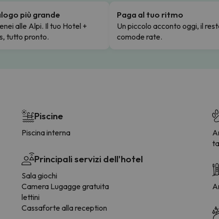
talogo più grande
Paga al tuo ritmo
enei alle Alpi. Il tuo Hotel +
Un piccolo acconto oggi, il rest
s, tutto pronto.
comode rate.
Piscine
Piscina interna
Am
ta
Principali servizi dell'hotel
Sala giochi
Camera Lugagge gratuita
Ar
lettini
Cassaforte alla reception