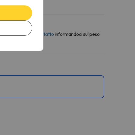
o del tuo arrivo.
erso la
modulo di contatto
informandoci sul peso