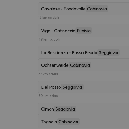
Cavalese - Fondovalle
Cabinovia
13 km sciabili
Vigo - Catinaccio
Funivia
49 km sciabili
La Residenza - Passo Feudo
Seggiovia
Ochsenweide
Cabinovia
67 km sciabili
Del Passo
Seggiovia
60 km sciabili
Cimon
Seggiovia
Tognola
Cabinovia