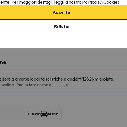
nente. Per maggiori dettagli, leggi la nostra
Politica sui Cookies.
ggio in anticipo. Il parcheggio è soggetto a disponibilità al moment
Accetta
Rifiuta
ultarne le condizioni è indispensabile inviarci un messaggio attrav
ine
dere a diverse località sciistiche e goderti 1282 km di piste.
e a . Puoi sciare anche a , , , , , , , , e .
11.8 km
14 min