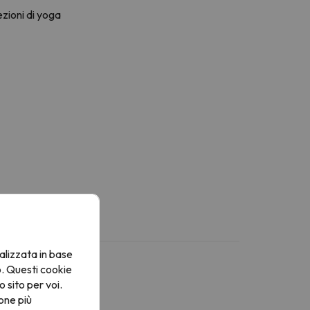
zioni di yoga
alizzata in base
o. Questi cookie
o sito per voi.
one più