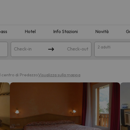
pass
Hotel
Info Stazioni
Novità
G
2 adulti
Check-in
Check-out
a
l centro di Predazzo
Visualizza sulla mappa
ispondente alla sua ricerca. Provare a modificare la destinazione.