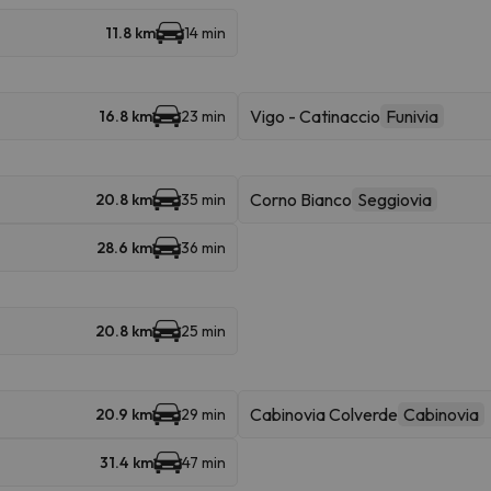
11.8 km
14 min
Vigo - Catinaccio
Funivia
16.8 km
23 min
Corno Bianco
Seggiovia
20.8 km
35 min
28.6 km
36 min
20.8 km
25 min
Cabinovia Colverde
Cabinovia
20.9 km
29 min
31.4 km
47 min