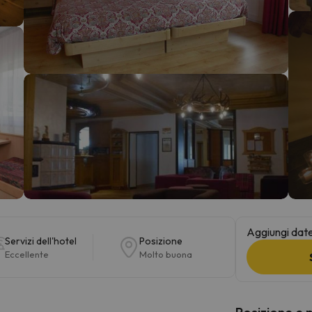
la strada. Non appena troverà la bussola, tornerà.
Aggiungi date 
Servizi dell'hotel
Posizione
Eccellente
Molto buona
Posizione e 