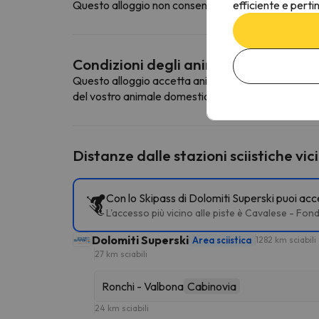
efficiente e perti
Questo alloggio non consente di prenotare il parche
Condizioni degli animali domestici
Questo alloggio accetta animali domestici. Per cons
del vostro animale domestico.
Distanze dalle stazioni sciistiche vic
Con lo Skipass di Dolomiti Superski puoi acce
L'accesso più vicino alle piste è Cavalese - Fondovall
Dolomiti Superski
Area sciistica
1282 km sciabili
27 km sciabili
Ronchi - Valbona
Cabinovia
24 km sciabili