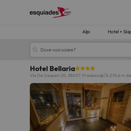
Alpi
Hotel + Ski
Hotel Bellaria
Hotel + skipass
Hotel di montagn
Via De Gasperi 20, 38037, Predazzo
A 276.6 m da
Ops, non abbiamo trovato alcun risultato corr