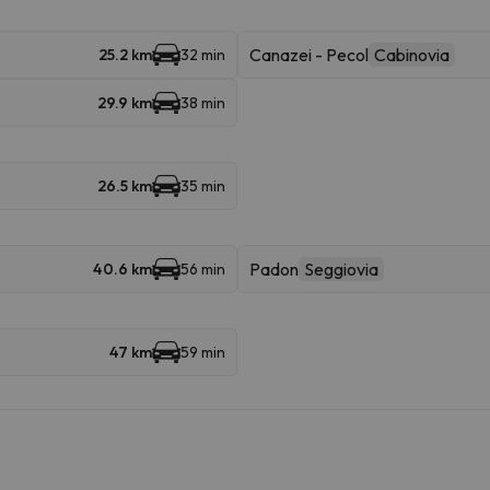
Canazei - Pecol
Cabinovia
25.2 km
32 min
29.9 km
38 min
26.5 km
35 min
Padon
Seggiovia
40.6 km
56 min
47 km
59 min