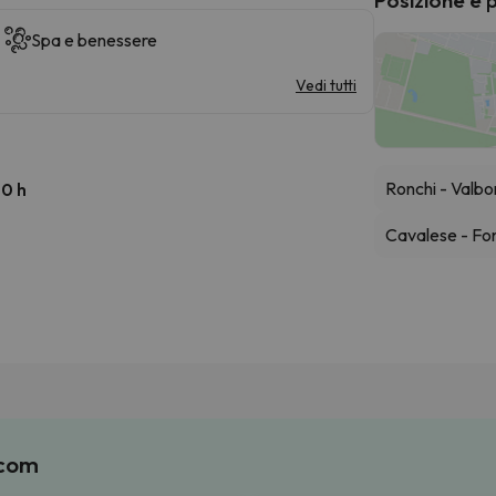
Spa e benessere
Vedi tutti
Ronchi - Valb
00 h
Cavalese - Fo
.com