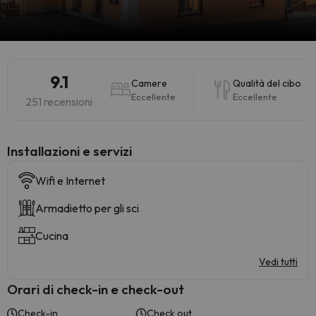
9.1
Camere
Qualità del cibo
Eccellente
Eccellente
251 recensioni
Installazioni e servizi
Wifi e Internet
Armadietto per gli sci
Cucina
Vedi tutti
Orari di check-in e check-out
Check-in
Check out