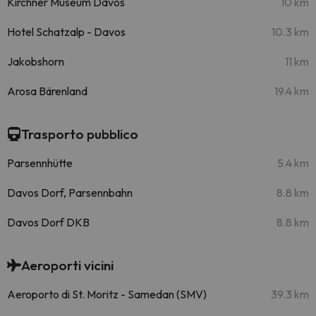
Kirchner Museum Davos
10 km
Hotel Schatzalp - Davos
10.3 km
Jakobshorn
11 km
Arosa Bärenland
19.4 km
Trasporto pubblico
Parsennhütte
5.4 km
Davos Dorf, Parsennbahn
8.8 km
Davos Dorf DKB
8.8 km
Aeroporti vicini
Aeroporto di St. Moritz - Samedan (SMV)
39.3 km