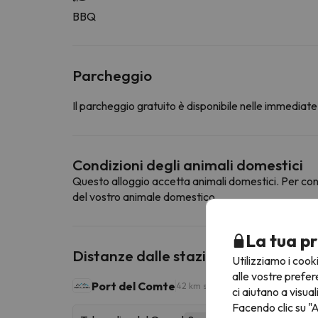
BBQ
Parcheggio
Il parcheggio gratuito è disponibile nelle immediate 
Condizioni degli animali domestici
Questo alloggio accetta animali domestici. Per cons
del vostro animale domestico.
La tua pr
Distanze dalle stazioni sciistiche vic
Utilizziamo i cook
alle vostre prefer
Port del Comte
42 km sciabili
ci aiutano a visual
Facendo clic su "A