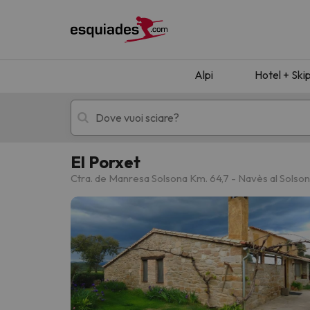
Alpi
Hotel + Ski
El Porxet
Hotel + skipass
Hotel di montagn
Ctra. de Manresa Solsona Km. 64,7 - Navès al Solso
Ops, non abbiamo trovato alcun risultato corr