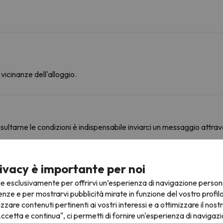
vicinanze dell'alloggio.
ultarne le condizioni è indispensabile inviarci un messaggio attrav
ivacy è importante per noi
ine
ie esclusivamente per offrirvi un’esperienza di navigazione person
enze e per mostrarvi pubblicità mirate in funzione del vostro profil
izzare contenuti pertinenti ai vostri interessi e a ottimizzare il nostr
ccetta e continua", ci permetti di fornire un'esperienza di navigazi