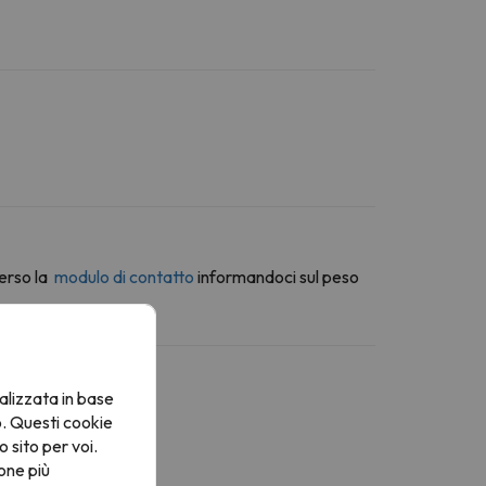
erso la
modulo di contatto
informandoci sul peso
alizzata in base
o. Questi cookie
o sito per voi.
one più