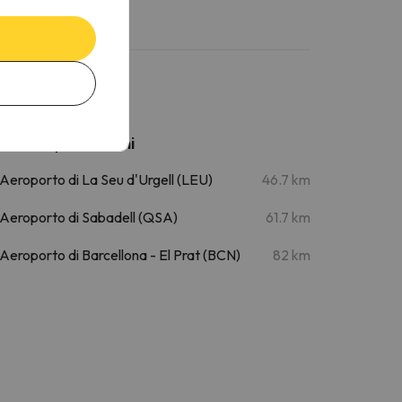
Aeroporti vicini
Aeroporto di La Seu d'Urgell (LEU)
46.7 km
Aeroporto di Sabadell (QSA)
61.7 km
Aeroporto di Barcellona - El Prat (BCN)
82 km