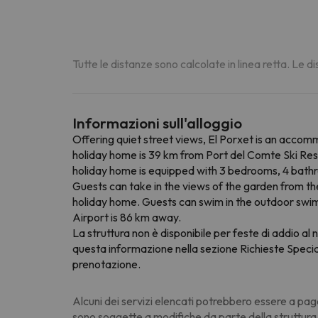
Tutte le distanze sono calcolate in linea retta. Le 
Informazioni sull'alloggio
Offering quiet street views, El Porxet is an acco
holiday home is 39 km from Port del Comte Ski Resor
holiday home is equipped with 3 bedrooms, 4 bathroo
Guests can take in the views of the garden from th
holiday home. Guests can swim in the outdoor swimmi
Airport is 86 km away.
La struttura non è disponibile per feste di addio al n
questa informazione nella sezione Richieste Speciali
prenotazione.
Alcuni dei servizi elencati potrebbero essere a pag
sono soggette a modifiche da parte della struttura