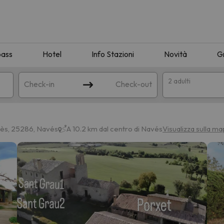
pass
Hotel
Info Stazioni
Novità
G
2 adulti
Check-in
Check-out
a
nès, 25286, Navés
A 10.2 km dal centro di Navés
Visualizza sulla m
ispondente alla sua ricerca. Provare a modificare la destinazione.