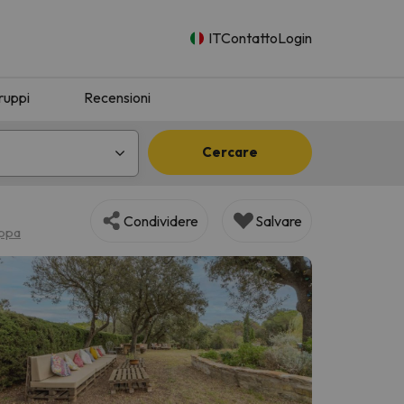
IT
Contatto
Login
ruppi
Recensioni
Cercare
Condividere
Salvare
appa