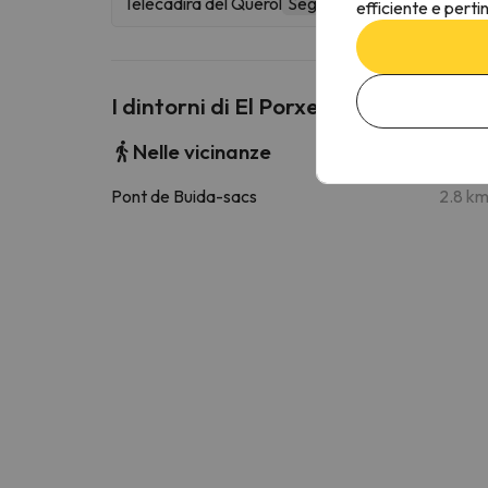
Telecadira del Querol
Seggiovia
efficiente e perti
I dintorni di El Porxet
Nelle vicinanze
Pont de Buida-sacs
2.8 k