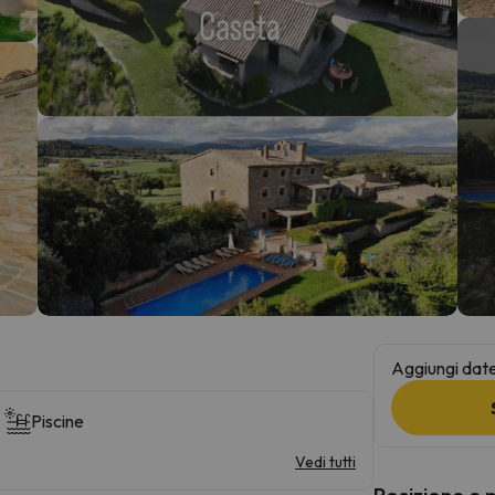
la strada. Non appena troverà la bussola, tornerà.
Aggiungi date 
Piscine
Vedi tutti
Posizione e 