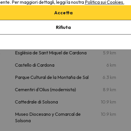
48 km
54 min
nente. Per maggiori dettagli, leggi la nostra
Politica sui Cookies.
Accetta
Rifiuta
Luoghi di interesse
m
Església de Sant Miquel de Cardona
5.9 km
Castello di Cardona
6 km
Parque Cultural de la Montaña de Sal
6.3 km
Cementiri d'Olius (modernista)
8.9 km
Cattedrale di Solsona
10.9 km
Museo Diocesano y Comarcal de
10.9 km
Solsona