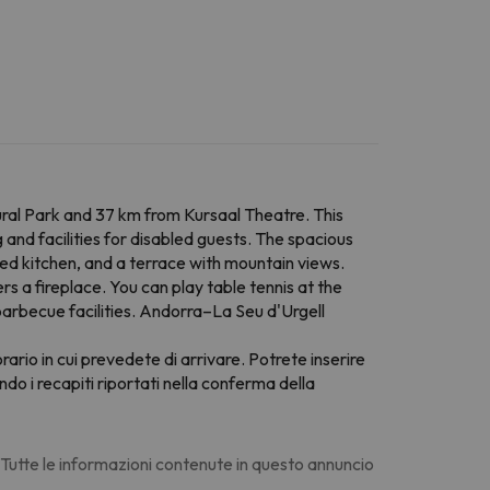
ural Park and 37 km from Kursaal Theatre. This
and facilities for disabled guests. The spacious
ped kitchen, and a terrace with mountain views.
s a fireplace. You can play table tennis at the
barbecue facilities. Andorra–La Seu d'Urgell
orario in cui prevedete di arrivare. Potrete inserire
do i recapiti riportati nella conferma della
. Tutte le informazioni contenute in questo annuncio