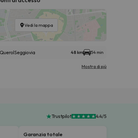
Vedi la mappa
 Querol
Seggiovia
48 km
54 min
Mostra di più
Trustpilot
4.4/5
Garanzia totale