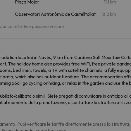
Plaça Major
11.1 km
Observatori Astronòmic de Castelltallat
18.2 km
distanze effettive possono variare.
mmodation located in Navés, 9 km from Cardona Salt Mountain Cult
t. The holiday home also provides free WiFi, free private parking 
ms, bed linen, towels, a TV with satellite channels, a fully equip
e patio, which also has outdoor furniture. The accommodation offer
ng pool, go cycling or hiking, or relax in the garden and use the 
ubilato/celibato o simili. Siete pregati di comunicare in anticipo a l'
 al momento della prenotazione, o contattare la struttura utilizzan
amento. Puoi verificare le tariffe direttamente presso la struttura
. Se hai domande, contattaci pure.