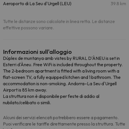
Aeroporto di La Seu d'Urgell (LEU)
39.8 km
Tutte le distanze sono calcolate in linea retta. Le distanze
effettive possono variare.
Informazioni sull'alloggio
Dúplex de muntanya amb vistes by RURAL D'ÀNEU is set in
Esterri d'Àneu. Free WiFi is included throughout the property.
The 2-bedroom apartment is fitted with a living room with a
flat-screen TV, a fully equipped kitchen and 1 bathroom. The
accommodation is non-smoking. Andorra–La Seu d'Urgell
Airport is 85 km away.
La struttura non è disponibile per feste di addio al
nubilato/celibato o simili.
Alcuni dei servizi elencati potrebbero essere a pagamento.
Puoi verificare le tariffe direttamente presso la struttura. Tutte