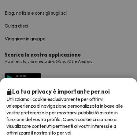
Blog, notizie e consigli sugli sci
Guida di sci
Viaggiare in gruppo
Scarica la nostra applicazione
Ha ottenuto una media di 4,6/5 su iOS e Android.
La tua privacy è importante per noi
Utilizziamo i cookie esclusivamente per offrirvi
un’esperienza di navigazione personalizzata in base alle
vostre preferenze e per mostrarvi pubblicità mirate in
funzione del vostro profilo. Questi cookie ci aiutano a
visualizzare contenuti pertinenti ai vostri interessi e a
Metodi di pagamento disponibili
ottimizzare il nostro sito per voi.