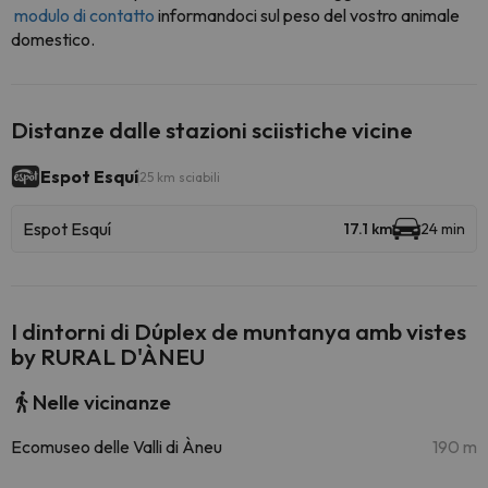
modulo di contatto
informandoci sul peso del vostro animale
domestico.
Distanze dalle stazioni sciistiche vicine
Espot Esquí
25 km sciabili
Espot Esquí
17.1 km
24 min
I dintorni di Dúplex de muntanya amb vistes
by RURAL D'ÀNEU
Nelle vicinanze
Ecomuseo delle Valli di Àneu
190 m