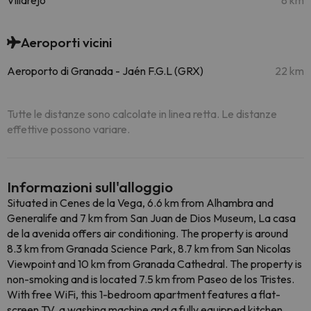
Villarejo
8 km
Aeroporti vicini
Aeroporto di Granada - Jaén F.G.L (GRX)
22 km
Tutte le distanze sono calcolate in linea retta. Le distanze
effettive possono variare.
Informazioni sull'alloggio
Situated in Cenes de la Vega, 6.6 km from Alhambra and
Generalife and 7 km from San Juan de Dios Museum, La casa
de la avenida offers air conditioning. The property is around
8.3 km from Granada Science Park, 8.7 km from San Nicolas
Viewpoint and 10 km from Granada Cathedral. The property is
non-smoking and is located 7.5 km from Paseo de los Tristes.
With free WiFi, this 1-bedroom apartment features a flat-
screen TV, a washing machine and a fully equipped kitchen