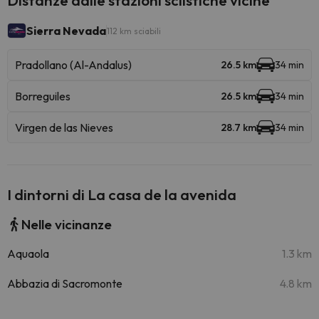
Distanze dalle stazioni sciistiche vicine
Sierra Nevada
112 km sciabili
Pradollano (Al-Andalus)
26.5 km
34 min
Borreguiles
26.5 km
34 min
Virgen de las Nieves
28.7 km
34 min
I dintorni di La casa de la avenida
Nelle vicinanze
Aquaola
1.3 km
Abbazia di Sacromonte
4.8 km