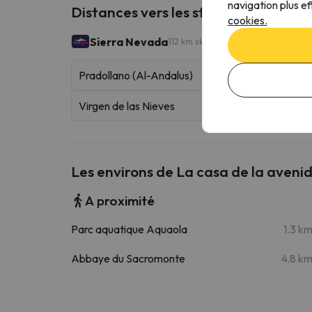
navigation plus ef
Distances vers les stations de ski les
cookies.
Sierra Nevada
112 km skiables
Pradollano (Al-Andalus)
Virgen de las Nieves
Les environs de La casa de la aveni
A proximité
Parc aquatique Aquaola
1.3 k
Abbaye du Sacromonte
4.8 k