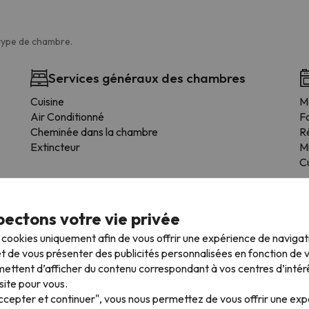
 type de chambre.
Services généraux des chambres
Cuisine
M
Air Conditionné
F
Cheminée dans la chambre
R
Extincteur
M
Cu
ectons votre vie privée
s cookies uniquement afin de vous offrir une expérience de naviga
mpagnie
t de vous présenter des publicités personnalisées en fonction de vo
ns ce logement.
ettent d’afficher du contenu correspondant à vos centres d’intér
site pour vous.
Accepter et continuer", vous nous permettez de vous offrir une ex