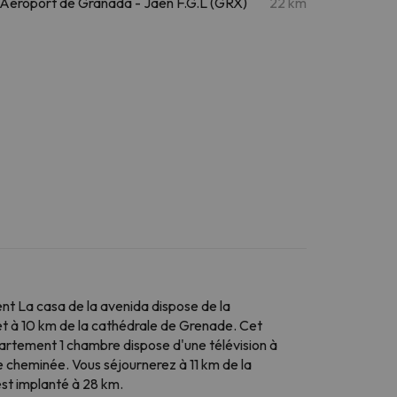
Aéroport de Granada - Jaén F.G.L (GRX)
22 km
nt La casa de la avenida dispose de la
 et à 10 km de la cathédrale de Grenade. Cet
artement 1 chambre dispose d'une télévision à
e cheminée. Vous séjournerez à 11 km de la
est implanté à 28 km.