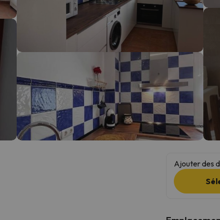
s qu'il aura retrouvé sa boussole, il reviendra.
Ajouter des da
Sél
Emplacemen