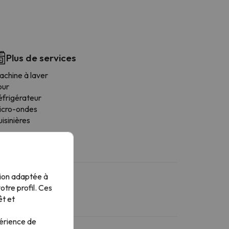
Plus de services
achine à laver
our
éfrigérateur
icro-ondes
isinières
tion adaptée à
tre profil. Ces
êt et
périence de