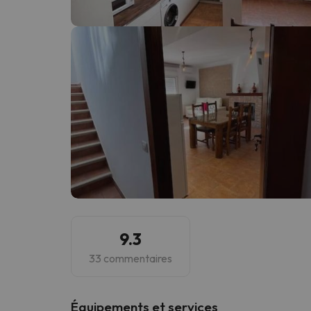
Il semble que notre chercheur se soit égaré. Dè
9.3
33 commentaires
​Équipements et services