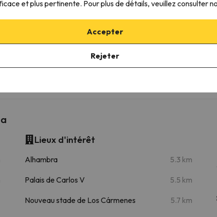
ficace et plus pertinente. Pour plus de détails, veuillez consulter n
 plus proches
Accepter
Borreguiles
26.5 km
34 min
Rejeter
28.7 km
34 min
da
Lieux d'intérêt
m
Alhambra
5.3 km
m
Palais de Carlos V
5.5 km
Nouveau stade de Los Cármenes
5.7 km