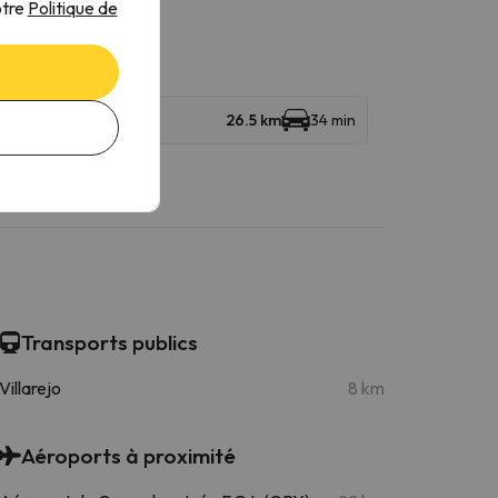
otre
Politique de
26.5 km
34 min
Transports publics
Villarejo
8 km
Aéroports à proximité