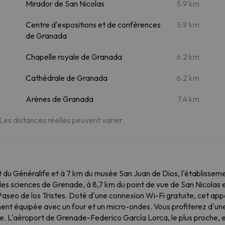
Mirador de San Nicolas
5.9 km
Centre d'expositions et de conférences
5.9 km
de Granada
Chapelle royale de Granada
6.2 km
Cathédrale de Granada
6.2 km
Arènes de Granada
7.4 km
 Les distances réelles peuvent varier.
t du Généralife et à 7 km du musée San Juan de Dios, l'établisseme
c des sciences de Grenade, à 8,7 km du point de vue de San Nicolas
aseo de los Tristes. Doté d'une connexion Wi-Fi gratuite, cet app
ement équipée avec un four et un micro-ondes. Vous profiterez d'un
e. L'aéroport de Grenade-Federico García Lorca, le plus proche, 