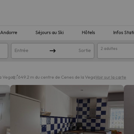
Andorre
Séjours au Ski
Hôtels
Infos Stat
2 adultes
Entrée
Sortie
la Vega
649.2 m du centre de Cenes de la Vega
Voir sur la carte
orrespondant à votre recherche. Essayez de modifier la destinatio