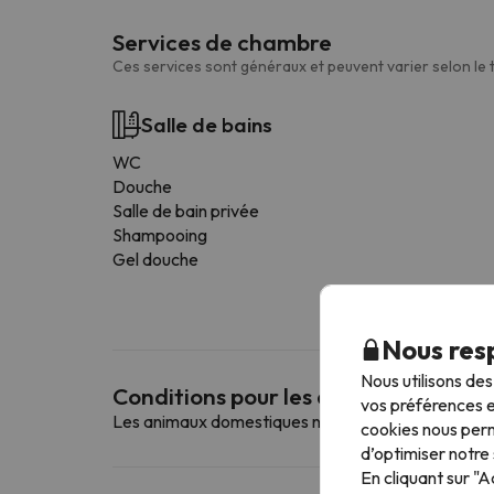
Services de chambre
Ces services sont généraux et peuvent varier selon le
Salle de bains
WC
Douche
Salle de bain privée
Shampooing
Gel douche
Nous resp
Nous utilisons de
Conditions pour les animaux de co
vos préférences e
Les animaux domestiques ne sont pas autorisés da
cookies nous perm
d’optimiser notre 
En cliquant sur "