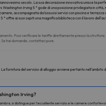
ciannovesimo secolo. La sua decorazione innovativa unisce la perfe
ashington Irving 5 * gode di una posizione privilegiata in città, m
 camere, accompagnata da lussuosi servizi con piscina e terrazza a
5 * offre ai suoi ospiti una magnifica biblioteca con il lavoro dell'au
amento. Puoi verificare le tariffe direttamente presso la struttura
. Se hai domande, contattaci pure.
La fornitura del servizio di alloggio avviene pertanto nell'ambito 
ashington Irving?
lhambra, si distingue per l'eccellente servizio e le camere confortevol