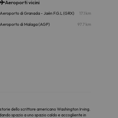
Aeroporti vicini
Aeroporto di Granada - Jaén F.G.L (GRX)
17.1 km
Aeroporto di Malaga (AGP)
97.7 km
 storie dello scrittore americano Washington Irving.
dando spazio a uno spazio caldo e accogliente in