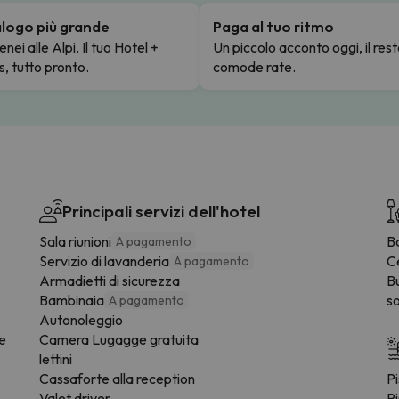
talogo più grande
Paga al tuo ritmo
enei alle Alpi. Il tuo Hotel +
Un piccolo acconto oggi, il rest
s, tutto pronto.
comode rate.
Principali servizi dell'hotel
Sala riunioni
B
A pagamento
Servizio di lavanderia
C
A pagamento
Armadietti di sicurezza
B
Bambinaia
so
A pagamento
Autonoleggio
ee
Camera Lugagge gratuita
lettini
Cassaforte alla reception
Pi
Valet driver
Pi