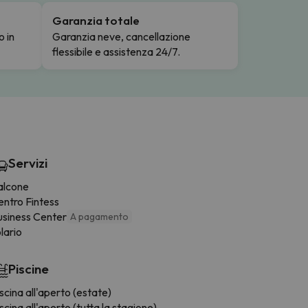
Garanzia totale
o in
Garanzia neve, cancellazione
flessibile e assistenza 24/7.
Servizi
alcone
entro Fintess
usiness Center
A pagamento
lario
Piscine
scina all'aperto (estate)
scina all'aperto (tutta la stagione)