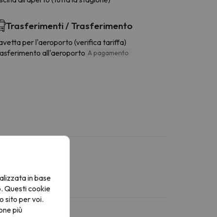
Trasferimenti / Trasferimento
vetta per l'aeroporto (verifica tariffa)
rasferimento all'aeroporto
A pagamento
alizzata in base
o. Questi cookie
o sito per voi.
one più