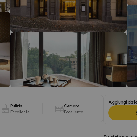
la strada. Non appena troverà la bussola, tornerà.
Aggiungi date 
Pulizia
Camere
Eccellente
Eccellente
Posizione e 