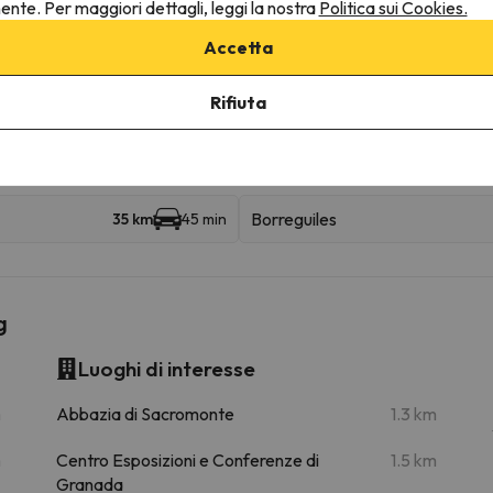
nente. Per maggiori dettagli, leggi la nostra
Politica sui Cookies.
ruttura.
Accetta
Rifiuta
ine
Borreguiles
35 km
45 min
g
Luoghi di interesse
m
Abbazia di Sacromonte
1.3 km
m
Centro Esposizioni e Conferenze di
1.5 km
Granada