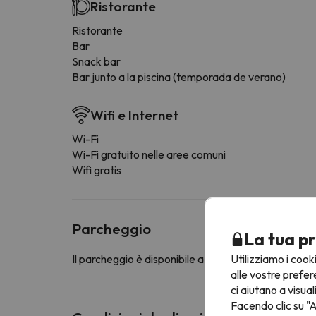
Ristorante
Ristorante
Bar
Snack bar
Bar junto a la piscina (temporada de verano)
Wifi e Internet
Wi-Fi
Wi-Fi gratuito nelle aree comuni
Wifi gratis
Parcheggio
La tua pr
Utilizziamo i cook
Il parcheggio è disponibile a pagamento nelle immed
alle vostre prefer
ci aiutano a visual
Facendo clic su "A