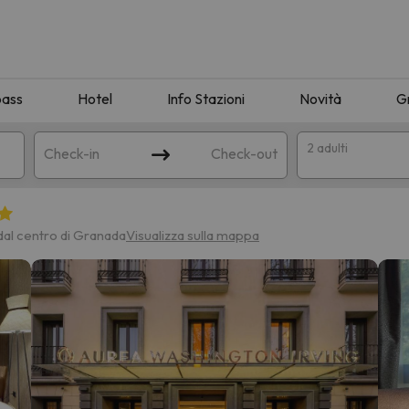
pass
Hotel
Info Stazioni
Novità
G
2 adulti
Check-in
Check-out
a
 dal centro di Granada
Visualizza sulla mappa
ispondente alla sua ricerca. Provare a modificare la destinazione.