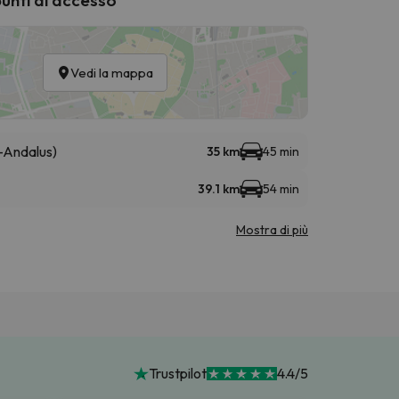
Vedi la mappa
-Andalus)
35 km
45 min
39.1 km
54 min
Mostra di più
Trustpilot
4.4/5