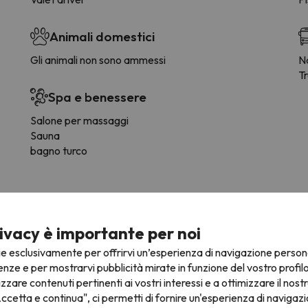
Animali domestici
Gli animali non sono ammessi
Na
T
Spa e benessere
Salone per massaggi
Sauna
bagno turco
ivacy è importante per noi
ie esclusivamente per offrirvi un’esperienza di navigazione person
iate vicinanze della struttura.
enze e per mostrarvi pubblicità mirate in funzione del vostro profil
izzare contenuti pertinenti ai vostri interessi e a ottimizzare il nostr
ccetta e continua", ci permetti di fornire un'esperienza di navigazi