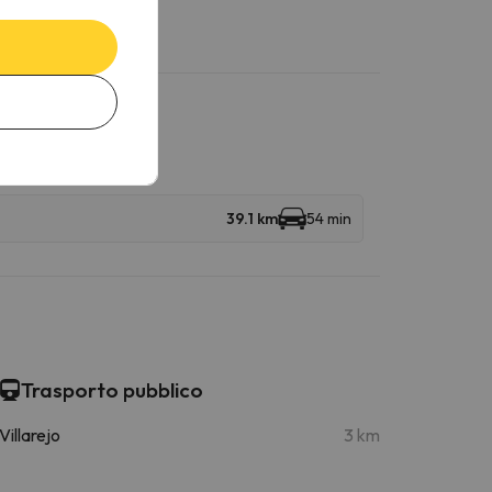
39.1 km
54 min
Trasporto pubblico
Villarejo
3 km