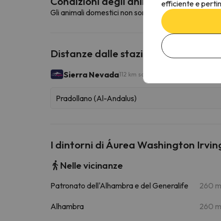
Condizioni degli animali domestici
efficiente e perti
Gli animali domestici non sono ammessi in questa st
Distanze dalle stazioni sciistiche vic
Sierra Nevada
112 km sciabili
Pradollano (Al-Andalus)
I dintorni di Áurea Washington Irvin
Nelle vicinanze
Patronato dell'Alhambra e del Generalife
260 
Alhambra
260 