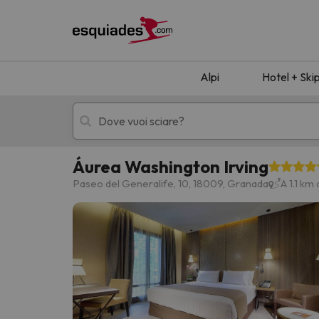
Alpi
Hotel + Ski
Áurea Washington Irving
Hotel + skipass
Hotel di montagn
Paseo del Generalife, 10, 18009, Granada
A 1.1 km
Ops, non abbiamo trovato alcun risultato corr