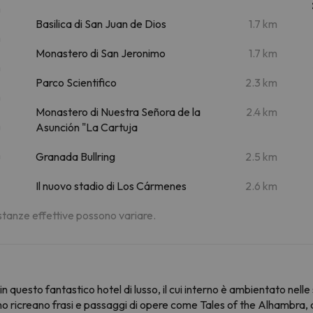
m
Basilica di San Juan de Dios
1.7 km
m
Monastero di San Jeronimo
1.7 km
m
Parco Scientifico
2.3 km
m
Monastero di Nuestra Señora de la
2.4 km
m
Asunción "La Cartuja
m
Granada Bullring
2.5 km
Il nuovo stadio di Los Cármenes
2.6 km
distanze effettive possono variare.
questo fantastico hotel di lusso, il cui interno è ambientato nelle
o ricreano frasi e passaggi di opere come Tales of the Alhambra, 