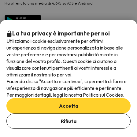
Ha ottenuto una media di 4,6/5 su iOS e Android.
La tua privacy è importante per noi
Utilizziamo i cookie esclusivamente per offrirvi
un’esperienza di navigazione personalizzata in base alle
vostre preferenze e per mostrarvi pubblicità mirate in
funzione del vostro profilo. Questi cookie ci aiutano a
visualizzare contenuti pertinenti ai vostri interessi e a
Metodi di pagamento disponibili
ottimizzare il nostro sito per voi.
Facendo clic su "Accetta e continua", ci permetti di fornire
un'esperienza di navigazione più efficiente e pertinente.
Per maggiori dettagli, leggi la nostra
Politica sui Cookies.
Termini e condizioni generali
Accetta
Protezione dei dati
Aggiungi date per verificare la disponibilità
Informativa sui cookie
Rifiuta
Seleziona Date di prenotazione
Viajes para ti S.L.U. Copyright © Esquiades.com 2002-2026