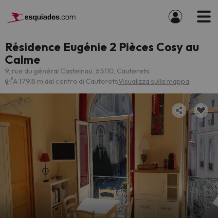
Résidence Eugénie 2 Pièces Cosy au
Calme
9, rue du général Castelnau, 65110, Cauterets
A 179.8 m dal centro di Cauterets
Visualizza sulla mappa