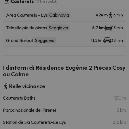
Cauterets
40 km sciabili
Area Cauterets - Lys
Cabinovia
424 m
6 min
Telesilla pie de pistas
Seggiovia
6.7 km
13 min
Grand Barbat
Seggiovia
11.5 km
38 min
I dintorni di Résidence Eugénie 2 Pièces Cosy
au Calme
Nelle vicinanze
Cauterets Baths
130 m
Parco nazionale dei Pirenei
3 km
Station de Ski Cauterets-Le Lys
3.6 km