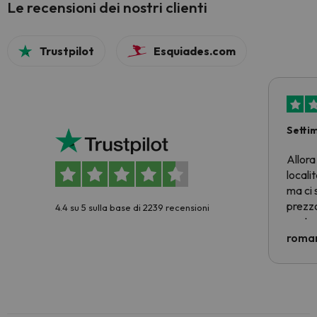
Le recensioni dei nostri clienti
Trustpilot
Esquiades.com
Setti
Allora
locali
ma ci 
prezzo
4.4 su 5 sulla base di 2239 recensioni
nostra 
econom
roman
costre
voluto
per 6 g
paghi 