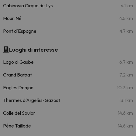
Cabinovia Cirque du Lys
4.1 km
Moun Né
4.5 km
Pont d'Espagne
4.7 km
Luoghi di interesse
Lago di Gaube
6.7 km
Grand Barbat
7.2 km
Eagles Donjon
10.3 km
Thermes d'Argelès-Gazost
13.1 km
Colle del Soulor
14.6 km
Pêne Taillade
14.6 km