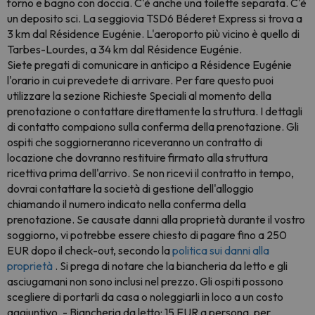
forno e bagno con doccia. C'è anche una toilette separata. C'è
un deposito sci. La seggiovia TSD6 Béderet Express si trova a
3 km dal Résidence Eugénie. L'aeroporto più vicino è quello di
Tarbes-Lourdes, a 34 km dal Résidence Eugénie.
Siete pregati di comunicare in anticipo a Résidence Eugénie
l'orario in cui prevedete di arrivare. Per fare questo puoi
utilizzare la sezione Richieste Speciali al momento della
prenotazione o contattare direttamente la struttura. I dettagli
di contatto compaiono sulla conferma della prenotazione. Gli
ospiti che soggiorneranno riceveranno un contratto di
locazione che dovranno restituire firmato alla struttura
ricettiva prima dell'arrivo. Se non ricevi il contratto in tempo,
dovrai contattare la società di gestione dell'alloggio
chiamando il numero indicato nella conferma della
prenotazione. Se causate danni alla proprietà durante il vostro
soggiorno, vi potrebbe essere chiesto di pagare fino a 250
EUR dopo il check-out, secondo la
politica sui danni alla
proprietà
. Si prega di notare che la biancheria da letto e gli
asciugamani non sono inclusi nel prezzo. Gli ospiti possono
scegliere di portarli da casa o noleggiarli in loco a un costo
aggiuntivo. - Biancheria da letto: 15 EUR a persona, per