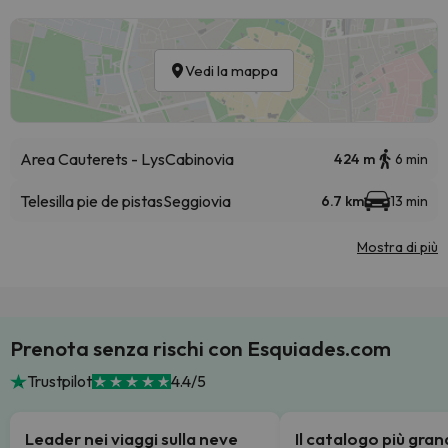
Vedi la mappa
Area Cauterets - Lys
Cabinovia
424 m
6 min
Telesilla pie de pistas
Seggiovia
6.7 km
13 min
Mostra di più
Prenota senza rischi con Esquiades.com
Trustpilot
4.4/5
Leader nei viaggi sulla neve
Il catalogo più gra