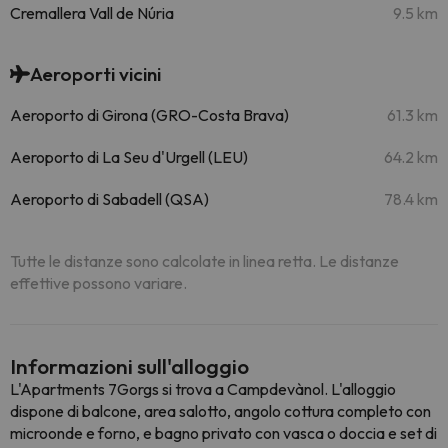
Cremallera Vall de Núria
9.5 km
Aeroporti vicini
Aeroporto di Girona (GRO-Costa Brava)
61.3 km
Aeroporto di La Seu d'Urgell (LEU)
64.2 km
Aeroporto di Sabadell (QSA)
78.4 km
Tutte le distanze sono calcolate in linea retta. Le distanze
effettive possono variare.
Informazioni sull'alloggio
L'Apartments 7Gorgs si trova a Campdevànol. L'alloggio
dispone di balcone, area salotto, angolo cottura completo con
microonde e forno, e bagno privato con vasca o doccia e set di