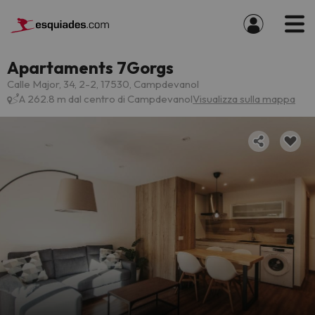
Apartaments 7Gorgs
Calle Major, 34, 2-2, 17530, Campdevanol
A 262.8 m dal centro di Campdevanol
Visualizza sulla mappa