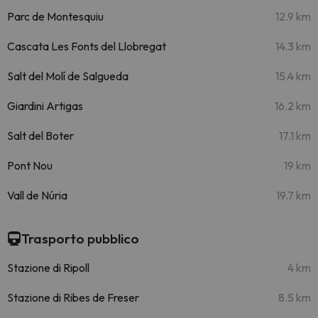
Parc de Montesquiu
12.9 km
Cascata Les Fonts del Llobregat
14.3 km
Salt del Molí de Salgueda
15.4 km
Giardini Artigas
16.2 km
Salt del Boter
17.1 km
Pont Nou
19 km
Vall de Núria
19.7 km
Trasporto pubblico
Stazione di Ripoll
4 km
Stazione di Ribes de Freser
8.5 km