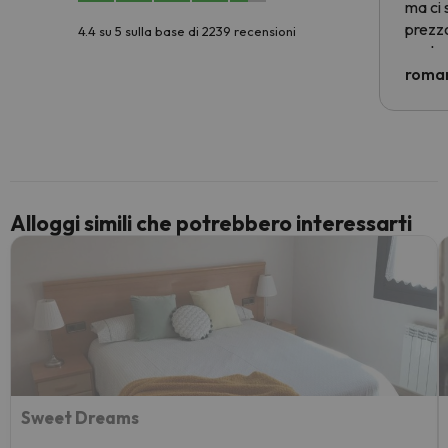
ma ci 
prezzo
4.4 su 5 sulla base di 2239 recensioni
nostra 
econom
roman
costre
voluto
per 6 g
paghi 
Alloggi simili che potrebbero interessarti
Sweet Dreams