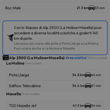
Roc Male
21.3 km
33 min
Con lo Skipass di Alp 2500 (La Molina+Masella) puoi
accedere a diverse località sciistiche e goderti 145
km di piste.
L'accesso più vicino alle piste è Pista Llarga a La Molina.
Puoi sciare anche a La Molina e Masella.
Alp 2500 (La Molina+Masella)
Area sciistica
145 km sciabili
La Molina
71 km sciabili
Pista Llarga
34.8 km
46 min
Edificio Telecabina
36.4 km
47 min
Masella
74 km sciabili
TSD Masella Jet
41.3 km
54 min