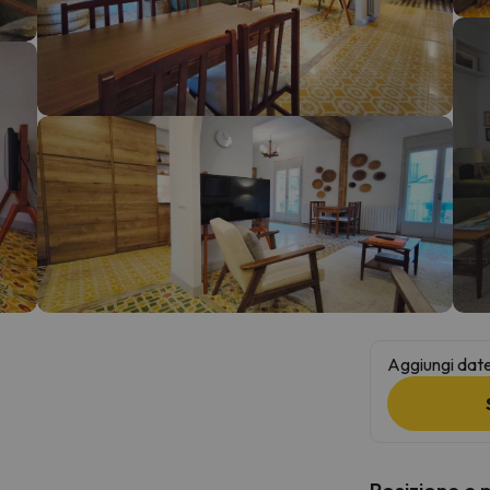
la strada. Non appena troverà la bussola, tornerà.
Aggiungi date 
Posizione e 