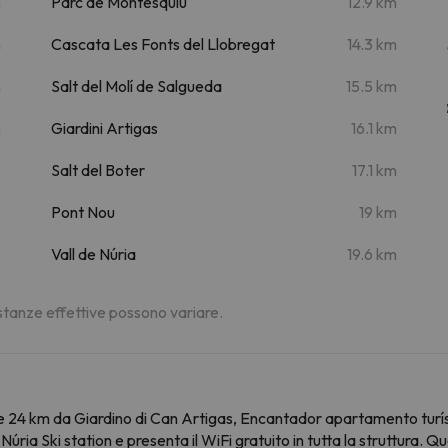
m
Parc de Montesquiu
12.9 km
m
Cascata Les Fonts del Llobregat
14.3 km
m
Salt del Molí de Salgueda
15.5 km
m
Giardini Artigas
16.1 km
Salt del Boter
17.1 km
Pont Nou
19 km
Vall de Núria
19.6 km
distanze effettive possono variare.
 e 24 km da Giardino di Can Artigas, Encantador apartamento turí
Núria Ski station e presenta il WiFi gratuito in tutta la struttura