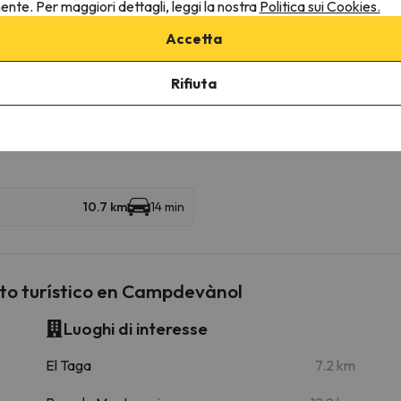
nente. Per maggiori dettagli, leggi la nostra
Politica sui Cookies.
Accetta
ruttura.
Rifiuta
ine
10.7 km
14 min
to turístico en Campdevànol
Luoghi di interesse
m
El Taga
7.2 km