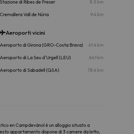
Stazione di Ribes de Freser
8.5 km
Cremallera Vall de Núria
9.4 km
Aeroporti vicini
Aeroporto di Girona (GRO-Costa Brava)
61.4 km
Aeroporto di La Seu d'Urgell (LEU)
64.1 km
Aeroporto di Sabadell (QSA)
78.4 km
stico en Campdevànol è un alloggio situato a
. Questo appartamento dispone di 3 camere da letto,