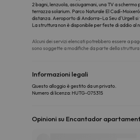
2 bagni, lenzuola, asciugamani, una TV a schermo p
terrazza solarium. Parco Naturale El Cadí-Moixer
distanza. Aeroporto di Andorra–La Seu d'Urgell si 
La struttura non è disponibile per feste di addio al n
Alcuni dei servizi elencati potrebbero essere a pag
sono soggette a modifiche da parte della struttura
Informazioni legali
Questo alloggio è gestito da un privato.
Numero di licenza: HUTG-075315
Opinioni su Encantador apartament