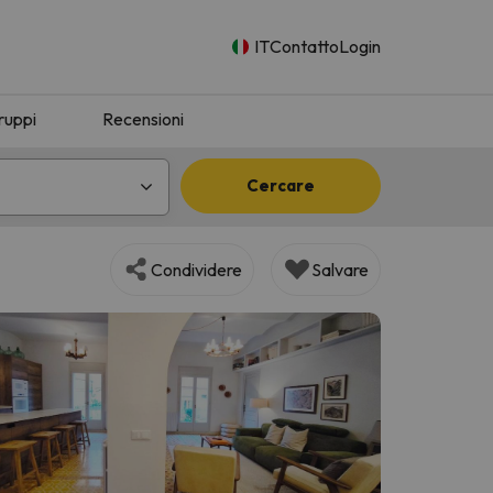
IT
Contatto
Login
ruppi
Recensioni
Cercare
Condividere
Salvare