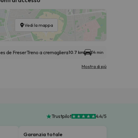
Vedi la mappa
bes de Freser
Treno a cremagliera
10.7 km
14 min
Mostra di più
Trustpilot
4.4/5
Garanzia totale