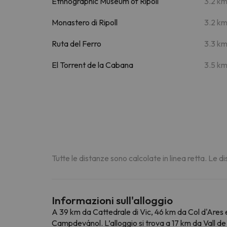
Ethnographic Museum of Ripoll
3.2 k
Monastero di Ripoll
3.2 k
Ruta del Ferro
3.3 k
El Torrent de la Cabana
3.5 k
Tutte le distanze sono calcolate in linea retta. Le 
Informazioni sull'alloggio
A 39 km da Cattedrale di Vic, 46 km da Col d'Ares
Campdevánol. L’alloggio si trova a 17 km da Vall de 