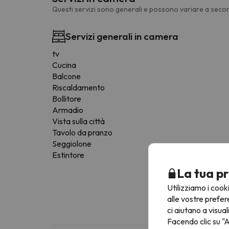
Questi servizi sono generali e possono variare a secon
Servizi generali in camera
tv
Cucina
Balcone
Riscaldamento
Bollitore
Armadio
Vista sulla città
Tavolo da pranzo
Seggiolone
Estintore
La tua pr
Utilizziamo i cook
alle vostre prefer
ci aiutano a visual
Facendo clic su "A