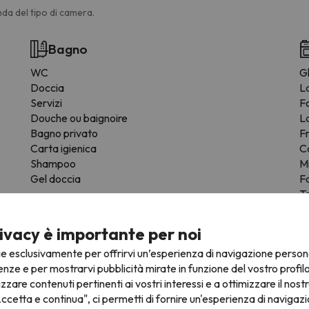
da del tipo di camera.
Bagno
WC
Gl
Doccia
L
Servizi
F
Douche ou baignoire
L
Bagno privato
F
Carta igienica
C
Shampoo
M
Gel doccia
F
T
St
Z
ivacy è importante per noi
Fo
ie esclusivamente per offrirvi un’esperienza di navigazione person
enze e per mostrarvi pubblicità mirate in funzione del vostro profil
izzare contenuti pertinenti ai vostri interessi e a ottimizzare il nostr
ccetta e continua", ci permetti di fornire un'esperienza di navigazi