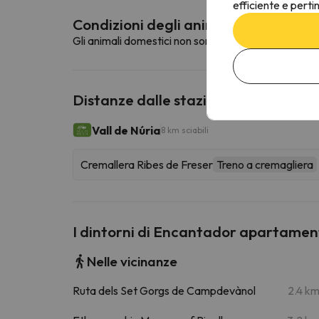
efficiente e perti
Condizioni degli animali domestici
Gli animali domestici non sono ammessi in questa st
Distanze dalle stazioni sciistiche vic
Vall de Núria
8 km sciabili
Cremallera Ribes de Freser
Treno a cremagliera
I dintorni di Encantador apartamen
Nelle vicinanze
Ruta dels Set Gorgs de Campdevànol
2.4 k