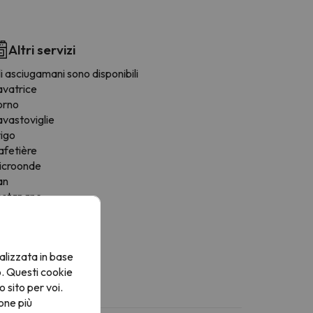
Altri servizi
i asciugamani sono disponibili
avatrice
orno
avastoviglie
rigo
afetière
icroonde
an
ostapane
oviglie
ona pranzo
rnelli
alizzata in base
o. Questi cookie
o sito per voi.
one più