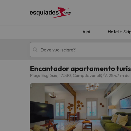
Alpi
Hotel + Ski
Encantador apartamento turí
Hotel + skipass
Hotel di montagn
Plaça Església, 17530, Campdevanol
A 284.7 m da
Ops, non abbiamo trovato alcun risultato corr