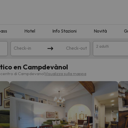
pass
Hotel
Info Stazioni
Novità
G
2 adulti
Check-in
Check-out
stico en Campdevànol
a
l centro di Campdevanol
Visualizza sulla mappa
ispondente alla sua ricerca. Provare a modificare la destinazione.