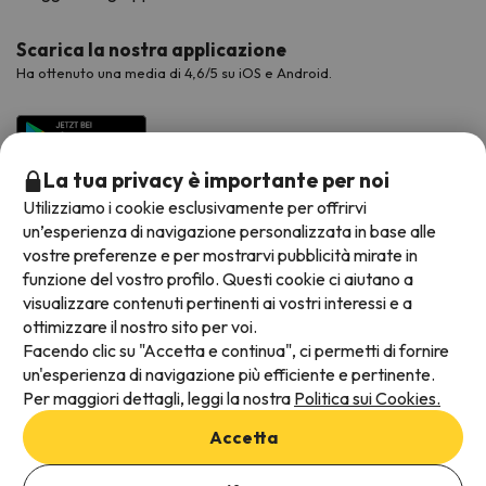
Scarica la nostra applicazione
Ha ottenuto una media di 4,6/5 su iOS e Android.
La tua privacy è importante per noi
Utilizziamo i cookie esclusivamente per offrirvi
un’esperienza di navigazione personalizzata in base alle
vostre preferenze e per mostrarvi pubblicità mirate in
funzione del vostro profilo. Questi cookie ci aiutano a
visualizzare contenuti pertinenti ai vostri interessi e a
Metodi di pagamento disponibili
ottimizzare il nostro sito per voi.
Facendo clic su "Accetta e continua", ci permetti di fornire
un'esperienza di navigazione più efficiente e pertinente.
Per maggiori dettagli, leggi la nostra
Politica sui Cookies.
Termini e condizioni generali
Accetta
Protezione dei dati
Aggiungi date per verificare la disponibilità
Informativa sui cookie