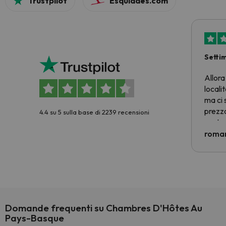
Trustpilot
Esquiades.com
Setti
Allora
locali
ma ci 
prezzo
4.4 su 5 sulla base di 2239 recensioni
nostra 
econom
roman
costre
voluto
per 6 g
paghi 
Domande frequenti su Chambres D'Hôtes Au
Pays-Basque