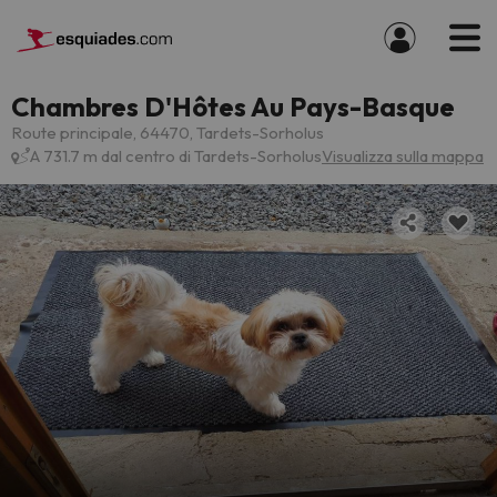
Chambres D'Hôtes Au Pays-Basque
Route principale, 64470, Tardets-Sorholus
A 731.7 m dal centro di Tardets-Sorholus
Visualizza sulla mappa