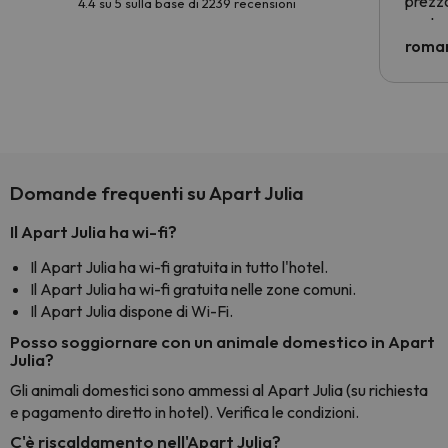
prezzo
4.4 su 5 sulla base di 2239 recensioni
nostra 
econom
roman
costre
voluto
per 6 g
paghi 
Domande frequenti su Apart Julia
Il Apart Julia ha wi-fi?
Il Apart Julia ha wi-fi gratuita in tutto l'hotel.
Il Apart Julia ha wi-fi gratuita nelle zone comuni.
Il Apart Julia dispone di Wi-Fi.
Posso soggiornare con un animale domestico in Apart
Julia?
Gli animali domestici sono ammessi al Apart Julia (su richiesta
e pagamento diretto in hotel). Verifica le condizioni.
C'è riscaldamento nell'Apart Julia?