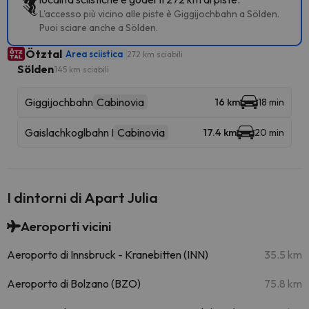
L'accesso più vicino alle piste è Giggijochbahn a Sölden.
Puoi sciare anche a Sölden.
Ötztal
Area sciistica
272 km sciabili
Sölden
145 km sciabili
Giggijochbahn
Cabinovia
16 km
18 min
Gaislachkoglbahn I
Cabinovia
17.4 km
20 min
I dintorni di Apart Julia
Aeroporti vicini
Aeroporto di Innsbruck - Kranebitten (INN)
35.5 km
Aeroporto di Bolzano (BZO)
75.8 km