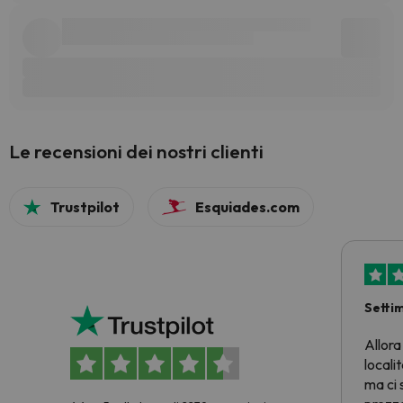
Le recensioni dei nostri clienti
Trustpilot
Esquiades.com
Setti
Allora
locali
ma ci 