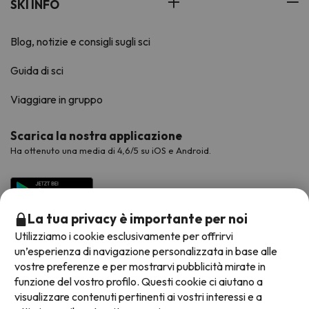
SKI INFO
Blog, notizie e consigli sugli sci
Guida di sci
Viaggiare in gruppo
Scarica la nostra applicazione
Ha ottenuto una media di 4,6/5 su iOS e Android.
La tua privacy è importante per noi
Utilizziamo i cookie esclusivamente per offrirvi
un’esperienza di navigazione personalizzata in base alle
vostre preferenze e per mostrarvi pubblicità mirate in
funzione del vostro profilo. Questi cookie ci aiutano a
visualizzare contenuti pertinenti ai vostri interessi e a
Metodi di pagamento disponibili