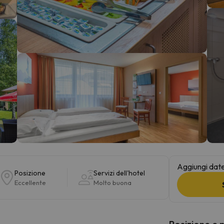
la strada. Non appena troverà la bussola, tornerà.
Aggiungi date 
Posizione
Servizi dell'hotel
Eccellente
Molto buona
Posizione e 