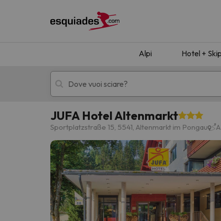
Alpi
Hotel + Ski
JUFA Hotel Altenmarkt
Hotel + skipass
Hotel di montagn
Sportplatzstraße 15, 5541, Altenmarkt im Pongau
A
Ops, non abbiamo trovato alcun risultato corr