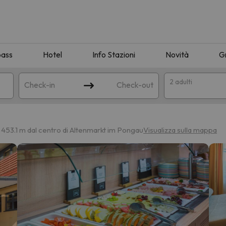
pass
Hotel
Info Stazioni
Novità
G
2 adulti
Check-in
Check-out
a
 453.1 m dal centro di Altenmarkt im Pongau
Visualizza sulla mappa
ispondente alla sua ricerca. Provare a modificare la destinazione.