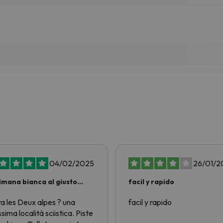
04/02/2025
26/01/2
imana bianca al giusto
facil y rapido
zo!
ra les Deux alpes ? una
facil y rapido
ssima località sciistica. Piste