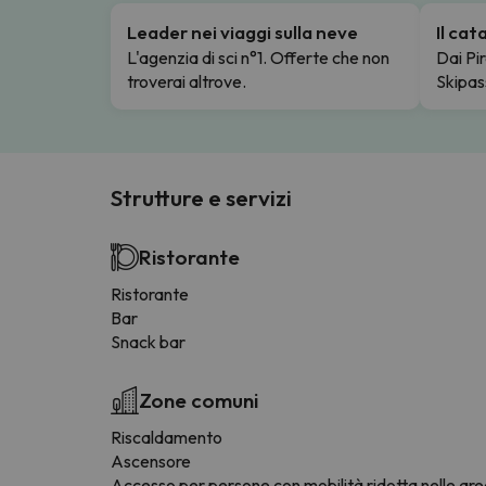
Leader nei viaggi sulla neve
Il ca
L'agenzia di sci n°1. Offerte che non
Dai Pir
troverai altrove.
Skipas
Strutture e servizi
Ristorante
Ristorante
Bar
Snack bar
Zone comuni
Riscaldamento
Ascensore
Accesso per persone con mobilità ridotta nelle ar