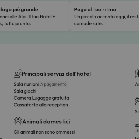
talogo più grande
Paga al tuo ritmo
enei alle Alpi. Il tuo Hotel +
Un piccolo acconto oggi, il rest
s, tutto pronto.
comode rate.
Principali servizi dell'hotel
Sala riunioni
Ar
A pagamento
Sala giochi
Camera Lugagge gratuita
Cassaforte alla reception
S
Animali domestici
Gli animali non sono ammessi
ee
M