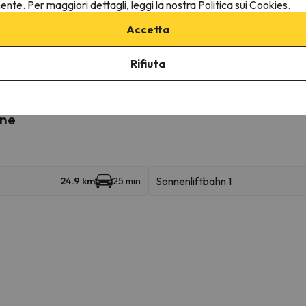
nente. Per maggiori dettagli, leggi la nostra
Politica sui Cookies.
Accetta
ruttura.
Rifiuta
ine
Sonnenliftbahn 1
24.9 km
25 min
m