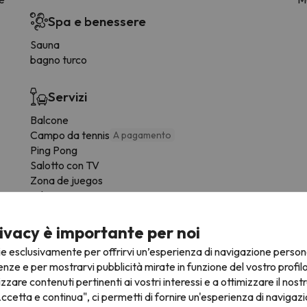
Spa e benessere
Sauna
bagno turco
Servizi
Balcone
Campo da tennis
A pagamento
Ping Pong
Salotto con TV
Zona de juegos
solario
ivacy è importante per noi
ie esclusivamente per offrirvi un’esperienza di navigazione person
enze e per mostrarvi pubblicità mirate in funzione del vostro profil
izzare contenuti pertinenti ai vostri interessi e a ottimizzare il nostr
ccetta e continua", ci permetti di fornire un'esperienza di navigazi
fre la possibilità di prenotare il posto auto in anticipo.