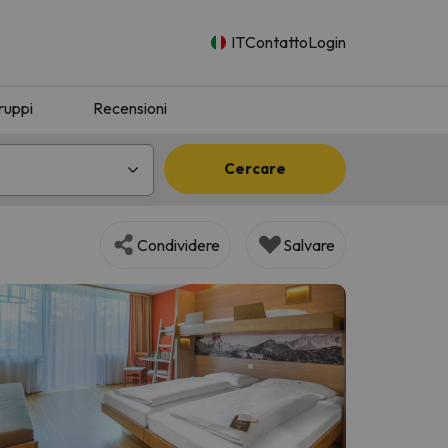
IT
Contatto
Login
ruppi
Recensioni
Cercare
Condividere
Salvare