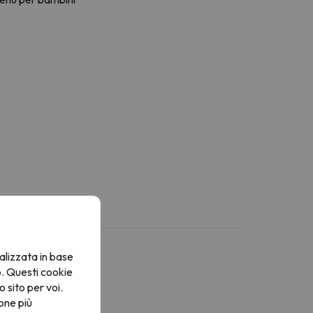
alizzata in base
o. Questi cookie
o sito per voi.
one più