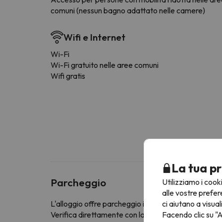
comuni (nessun bagno adattato nelle camere)
Wifi e Internet
Wi-Fi
Wi-Fi gratuito nelle aree comuni
Wifi gratis
La tua pr
Parcheggio
Utilizziamo i cook
alle vostre prefer
ci aiutano a visual
L'alloggio offre parcheggio interno a pagamento
Facendo clic su "A
Verifica direttamente con la struttura ricettiva se of