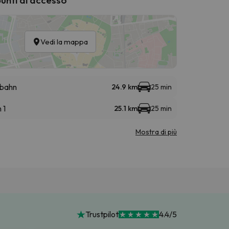
Vedi la mappa
bahn
24.9 km
25 min
 1
25.1 km
25 min
Mostra di più
Trustpilot
4.4/5