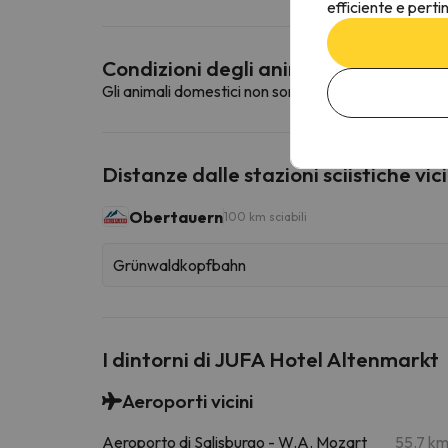
efficiente e perti
Condizioni degli animali domestici
Gli animali domestici non sono ammessi in questa st
Distanze dalle stazioni sciistiche vic
Obertauern
100 km sciabili
Grünwaldkopfbahn
I dintorni di JUFA Hotel Altenmarkt
Aeroporti vicini
Aeroporto di Salisburgo - W.A. Mozart
55.7 k