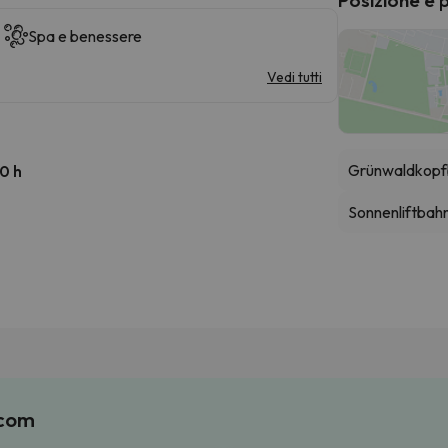
Spa e benessere
Vedi tutti
Grünwaldkopf
00 h
Sonnenliftbahn
.com