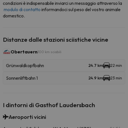
condizioni è indispensabile inviarci un messaggio attraverso la
modulo di contatto
informandoci sul peso del vostro animale
domestico.
Distanze dalle stazioni sciistiche vicine
Obertauern
100 km sciabili
Grünwaldkopfbahn
24.7 km
22 min
Sonnenliftbahn 1
24.9 km
23 min
I dintorni di Gasthof Laudersbach
Aeroporti vicini