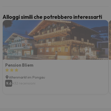
paghi 
Alloggi simili che potrebbero interessarti
Pension Bliem
Altenmarkt im Pongau
9.6
432 recensioni