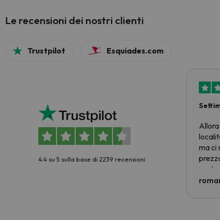
Le recensioni dei nostri clienti
Trustpilot
Esquiades.com
Setti
Allora
locali
ma ci 
prezzo
4.4 su 5 sulla base di 2239 recensioni
nostra 
econom
roman
costre
voluto
per 6 g