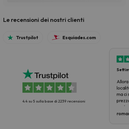
Le recensioni dei nostri clienti
Trustpilot
Esquiades.com
Setti
Allora
locali
ma ci 
prezzo
4.4 su 5 sulla base di 2239 recensioni
nostra 
econom
roman
costre
voluto