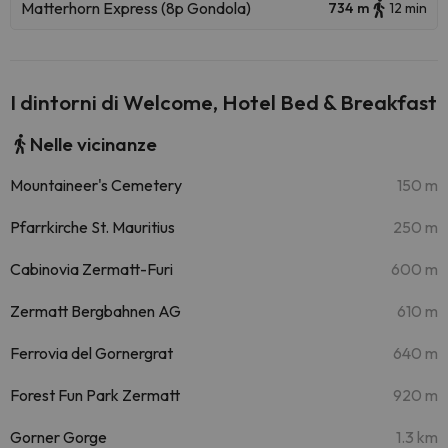
Matterhorn Express (8p Gondola)
734 m
12 min
I dintorni di Welcome, Hotel Bed & Breakfast
Nelle vicinanze
Mountaineer's Cemetery
150 m
Pfarrkirche St. Mauritius
250 m
Cabinovia Zermatt-Furi
600 m
Zermatt Bergbahnen AG
610 m
Ferrovia del Gornergrat
640 m
Forest Fun Park Zermatt
920 m
Gorner Gorge
1.3 km