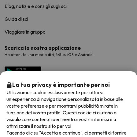
Blog, notizie e consigli sugli sci
Guida di sci
Viaggiare in gruppo
Scarica la nostra applicazione
Ha ottenuto una media di 4,6/5 su iOS e Android.
La tua privacy è importante per noi
Utilizziamo i cookie esclusivamente per offrirvi
un’esperienza di navigazione personalizzata in base alle
vostre preferenze e per mostrarvi pubblicità mirate in
funzione del vostro profilo. Questi cookie ci aiutano a
visualizzare contenuti pertinenti ai vostri interessi e a
Metodi di pagamento disponibili
ottimizzare il nostro sito per voi.
Facendo clic su "Accetta e continua", ci permetti di fornire