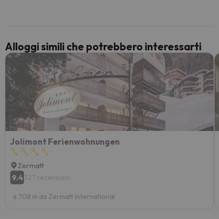
per 6 g
paghi 
Alloggi simili che potrebbero interessarti
Jolimont Ferienwohnungen
Zermatt
9.4
327 recensioni
a 708 m da Zermatt International