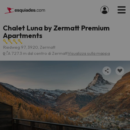
Chalet Luna by Zermatt Premium
Apartments
Riedweg 97, 3920, Zermatt
A 727.3 m dal centro di Zermatt
Visualizza sulla mappa