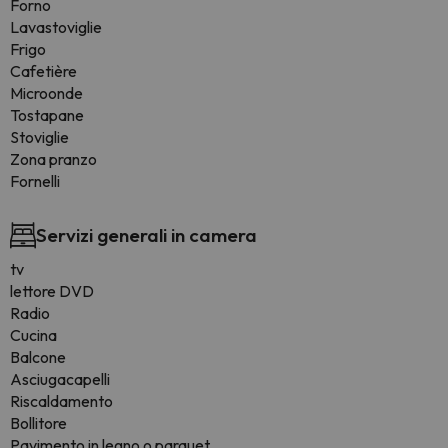
Forno
Lavastoviglie
Frigo
Cafetière
Microonde
Tostapane
Stoviglie
Zona pranzo
Fornelli
Servizi generali in camera
tv
lettore DVD
Radio
Cucina
Balcone
Asciugacapelli
Riscaldamento
Bollitore
Pavimento in legno o parquet