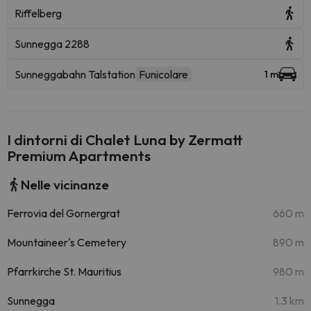
Riffelberg
Sunnegga 2288
Sunneggabahn Talstation
Funicolare
1 m
I dintorni di Chalet Luna by Zermatt
Premium Apartments
Nelle vicinanze
Ferrovia del Gornergrat
660 m
Mountaineer's Cemetery
890 m
Pfarrkirche St. Mauritius
980 m
Sunnegga
1.3 km