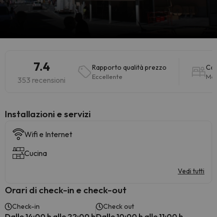
7.4
Rapporto qualità prezzo
Ca
Eccellente
Mol
353 recensioni
Installazioni e servizi
Wifi e Internet
Cucina
Vedi tutti
Orari di check-in e check-out
Check-in
Check out
Dalle 14:00 h alle 22:00 h
Dalle 10:00 h alle 11:00 h