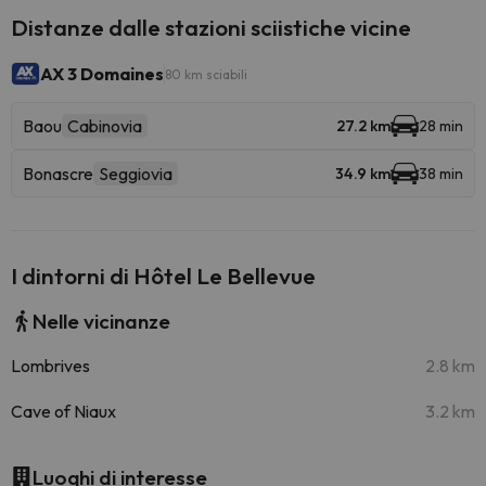
Distanze dalle stazioni sciistiche vicine
AX 3 Domaines
80 km sciabili
Baou
Cabinovia
27.2 km
28 min
Bonascre
Seggiovia
34.9 km
38 min
I dintorni di Hôtel Le Bellevue
Nelle vicinanze
Lombrives
2.8 km
Cave of Niaux
3.2 km
Luoghi di interesse