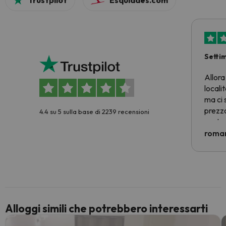
Trustpilot
Esquiades.com
Setti
Allora
locali
ma ci 
prezzo
4.4 su 5 sulla base di 2239 recensioni
nostra 
econom
roman
costre
voluto
per 6 g
paghi 
Alloggi simili che potrebbero interessarti