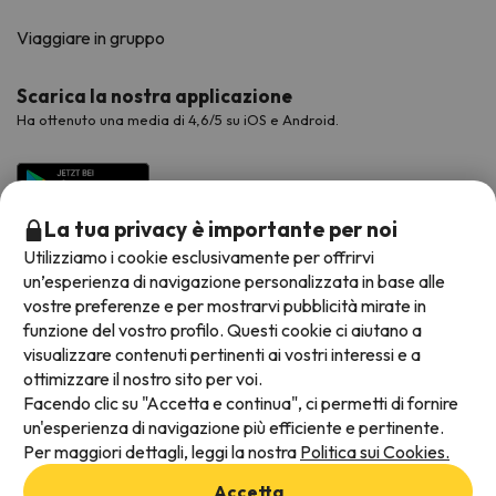
Viaggiare in gruppo
Scarica la nostra applicazione
Ha ottenuto una media di 4,6/5 su iOS e Android.
La tua privacy è importante per noi
Utilizziamo i cookie esclusivamente per offrirvi
un’esperienza di navigazione personalizzata in base alle
vostre preferenze e per mostrarvi pubblicità mirate in
funzione del vostro profilo. Questi cookie ci aiutano a
visualizzare contenuti pertinenti ai vostri interessi e a
Metodi di pagamento disponibili
ottimizzare il nostro sito per voi.
Facendo clic su "Accetta e continua", ci permetti di fornire
un'esperienza di navigazione più efficiente e pertinente.
Per maggiori dettagli, leggi la nostra
Politica sui Cookies.
Termini e condizioni generali
Accetta