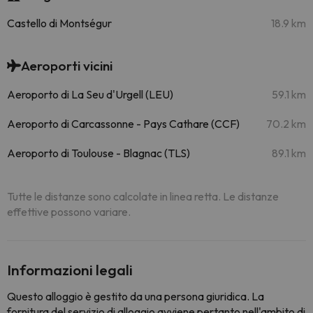
Castello di Montségur
18.9 km
Aeroporti vicini
Aeroporto di La Seu d'Urgell (LEU)
59.1 km
Aeroporto di Carcassonne - Pays Cathare (CCF)
70.2 km
Aeroporto di Toulouse - Blagnac (TLS)
89.1 km
Tutte le distanze sono calcolate in linea retta. Le distanze
effettive possono variare.
Informazioni legali
Questo alloggio è gestito da una persona giuridica. La
fornitura del servizio di alloggio avviene pertanto nell'ambito di