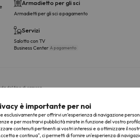
Armadietto per gli sci
ee
Armadietti per gli sci a pagamento
Servizi
Salotto con TV
Business Center
A pagamento
da del tipo di camera.
Bagno
ivacy è importante per noi
ie esclusivamente per offrirvi un’esperienza di navigazione person
WC
Gl
enze e per mostrarvi pubblicità mirate in funzione del vostro profil
Doccia
F
izzare contenuti pertinenti ai vostri interessi e a ottimizzare il nostr
Servizi
ccetta e continua", ci permetti di fornire un'esperienza di navigazi
Douche ou baignoire