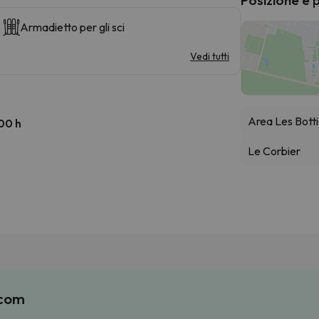
Armadietto per gli sci
Vedi tutti
Area Les Bott
:00 h
Le Corbier
.com