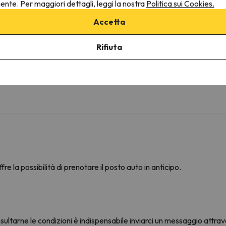
nente. Per maggiori dettagli, leggi la nostra
Politica sui Cookies.
Bagno privato
Carta igienica
Accetta
WC rialzato
Shampoo
Rifiuta
Gel doccia
fre la possibilità di prenotare il posto auto in anticipo.
ultarne le condizioni è indispensabile inviarci un messaggio attrav