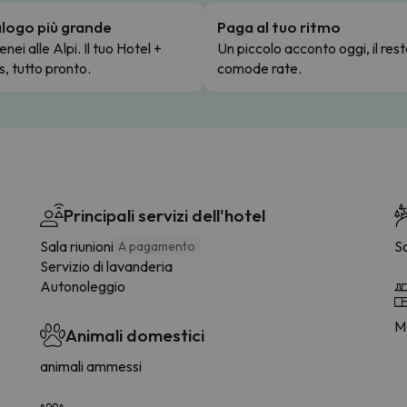
talogo più grande
Paga al tuo ritmo
enei alle Alpi. Il tuo Hotel +
Un piccolo acconto oggi, il rest
s, tutto pronto.
comode rate.
Principali servizi dell'hotel
Sala riunioni
S
A pagamento
Servizio di lavanderia
Autonoleggio
M
Animali domestici
animali ammessi