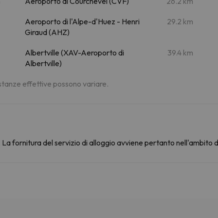
m
Aeroporto di Courchevel (CVF)
26.2 km
Aeroporto di l'Alpe-d'Huez - Henri
29.2 km
Giraud (AHZ)
Albertville (XAV-Aeroporto di
39.4 km
Albertville)
distanze effettive possono variare.
La fornitura del servizio di alloggio avviene pertanto nell'ambito 