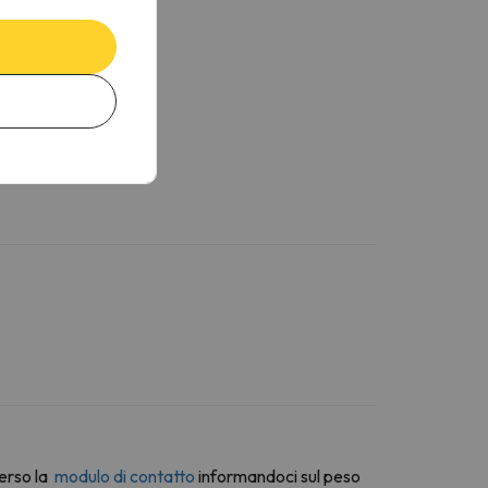
erso la
modulo di contatto
informandoci sul peso