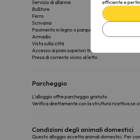
efficiente e perti
Servizio di allarme
Bollitore
Ferro
Scrivania
Pavimento in legno o parquet
Armadio
Vista sulla città
Accesso ai piani superiori tramite ascensore
Presa di corrente vicino al letto
Parcheggio
L'alloggio offre parcheggio gratuito
Verifica direttamente con la struttura ricettiva se of
Condizioni degli animali domestici
Questo alloggio accetta animali domestici. Per cons