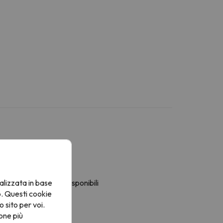
Altri servizi
alizzata in base
i asciugamani sono disponibili
o. Questi cookie
an
o sito per voi.
one più