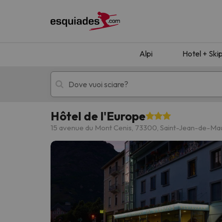
Alpi
Hotel + Ski
Hôtel de l'Europe
Hotel + skipass
Hotel di montagn
15 avenue du Mont Cenis, 73300, Saint-Jean-de-Ma
Ops, non abbiamo trovato alcun risultato corr