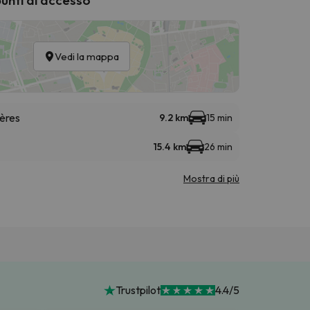
Vedi la mappa
ières
9.2 km
15 min
15.4 km
26 min
Mostra di più
Trustpilot
4.4/5