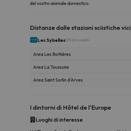
del vostro animale domestico.
Distanze dalle stazioni sciistiche vic
Les Sybelles
275 km sciabili
Area Les Bottières
Area La Toussuire
Area Saint Sorlin d'Arves
I dintorni di Hôtel de l'Europe
Luoghi di interesse