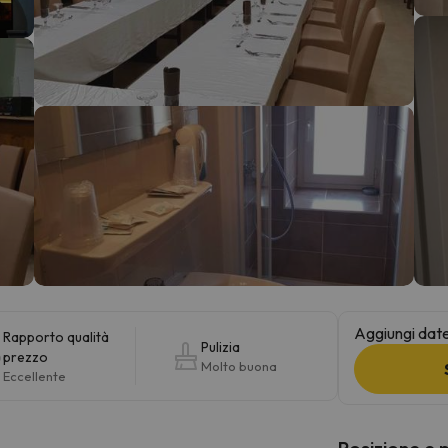
la strada. Non appena troverà la bussola, tornerà.
Aggiungi date 
Rapporto qualità
Pulizia
prezzo
Molto buona
Eccellente
Posizione e 