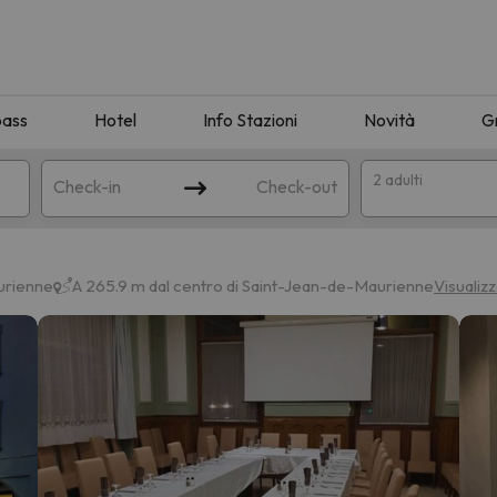
pass
Hotel
Info Stazioni
Novità
G
2 adulti
Check-in
Check-out
a
urienne
A 265.9 m dal centro di Saint-Jean-de-Maurienne
Visualiz
ispondente alla sua ricerca. Provare a modificare la destinazione.