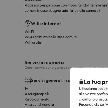
Accesso per persone con mobilità ridotta nelle ar
comuni (nessun bagno adattato nelle camere)
Wifi e Internet
Wi-Fi
Wi-Fi gratuito nelle aree comuni
Wifi gratis
Servizi in camera
Questi servizi sono generali e possono variare a secon
Servizi generali in camera
La tua pr
Utilizziamo i cook
tv
alle vostre prefer
Asciugacapelli
ci aiutano a visual
Riscaldamento
Facendo clic su "A
Aria condizionata