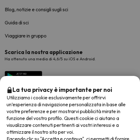
Blog, notizie e consigli sugli sci
Guida di sci
Viaggiare in gruppo
Scarica la nostra applicazione
Ha ottenuto una media di 4,6/5 su iOS e Android.
La tua privacy è importante per noi
Utilizziamo i cookie esclusivamente per offrirvi
un’esperienza di navigazione personalizzata in base alle
vostre preferenze e per mostrarvi pubblicità mirate in
funzione del vostro profilo. Questi cookie ci aiutano a
visualizzare contenuti pertinenti ai vostri interessi e a
Metodi di pagamento disponibili
ottimizzare il nostro sito per voi.
Facendo clic su "Accetta e continua", ci permetti di fornire