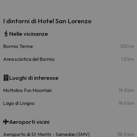
I dintorni di Hotel San Lorenzo
Nelle vicinanze
Bormio Terme
350 m
Area sciistica del Bormio
1.8 km
Luoghi di interesse
Mottolino Fun Mountain
19.3 km
Lago di Livigno
19.6 km
Aeroporti vicini
Aeroporto di St. Moritz - Samedan (SMV)
38.5 km