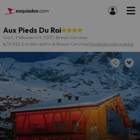
Aux Pieds Du Roi
Via C. Pellissier n.4, 11021, Breuil-Cervinia
A 532.2 m dal centro di Breuil-Cervinia
Visualizza sulla mappa