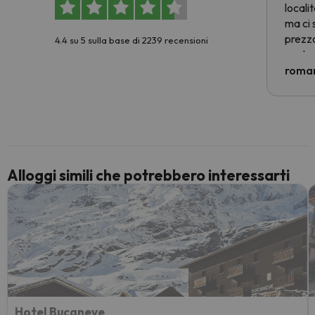
locali
ma ci 
prezzo
4.4 su 5 sulla base di 2239 recensioni
nostra 
econom
roman
costre
voluto
per 6 g
paghi 
Alloggi simili che potrebbero interessarti
Hotel Bucaneve