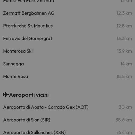
Forest Fun Park Zermatt
12 km
Zermatt Bergbahnen AG
12.3 km
Pfarrkirche St. Mauritius
12.8 km
Ferrovia del Gornergrat
13.3 km
Monterosa Ski
13.9 km
Sunnegga
14 km
Monte Rosa
18.5 km
Aeroporti vicini
Aeroporto di Aosta - Corrado Gex (AOT)
30 km
Aeroporto di Sion (SIR)
38.6 km
Aeroporto di Sallanches (XSN)
76.4 km