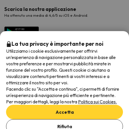
Scarica la nostra applicazione
Ha ottenuto una media di 4,6/5 su iOS e Android.
La tua privacy è importante per noi
Utilizziamo i cookie esclusivamente per offrirvi
un’esperienza di navigazione personalizzata in base alle
vostre preferenze e per mostrarvi pubblicità mirate in
funzione del vostro profilo. Questi cookie ci aiutano a
visualizzare contenuti pertinenti ai vostri interessi e a
Metodi di pagamento disponibili
ottimizzare il nostro sito per voi.
Facendo clic su "Accetta e continua", ci permetti di fornire
un'esperienza di navigazione più efficiente e pertinente.
Per maggiori dettagli, leggi la nostra
Politica sui Cookies.
Termini e condizioni generali
Accetta
Protezione dei dati
Aggiungi date per verificare la disponibilità
Informativa sui cookie
Rifiuta