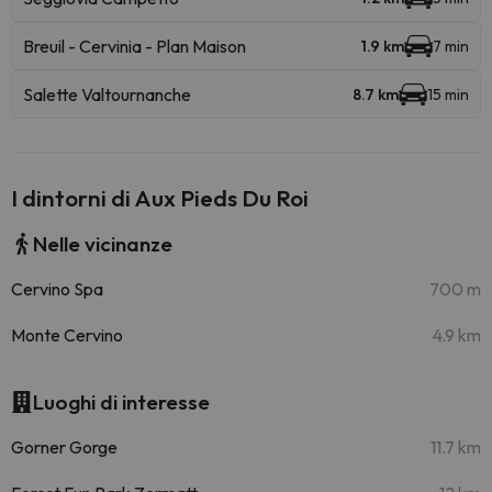
Breuil - Cervinia - Plan Maison
1.9 km
7 min
Salette Valtournanche
8.7 km
15 min
I dintorni di Aux Pieds Du Roi
Nelle vicinanze
Cervino Spa
700 m
Monte Cervino
4.9 km
Luoghi di interesse
Gorner Gorge
11.7 km