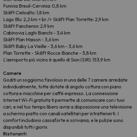
Funivia Breuil-Cervinia: 0,8 km
Skilift Cieloalto: 1,8 km
Lago Blu: 2,2 km < br /> Skilift Plan Torrette: 2,9 km
Skilift Pancheron: 2,9 km
Cabinovia Laghi Bianchi - 3,4 km
Skilift Plan Maison - 3,6 km
Skilift Baby La Vieille - 3,6 km - 3,6 km
Plan Torrette - Skilift Rocce Bianche - 3,8 km
L'aeroporto più vicino è quello di Sion (SIR): 153,9 km
Camere
Goditi un soggiorno favoloso in una delle 7 camere arredate
individualmente, tutte dotate di angolo cottura con piano
cottura e macchine per caffè espresso. La connessione
Internet Wi-Fi gratuita ti permette di comunicare con i tuoi
cari, e nel tuo tempo libero avrai a disposizione una televisione
a schermo piatto con canali satellitari per intrattenerti. I
comfort includono cassaforte e scrivania, e le pulizie sono
disponibili tutti i giorni.
Ristoranti