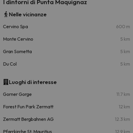
I dintorni di Punta Maquignaz
Nelle vicinanze
Cervino Spa
600 m
Monte Cervino
5 km
Gran Sometta
5 km
Du Col
5 km
Luoghi di interesse
Gorner Gorge
11.7 km
Forest Fun Park Zermatt
12 km
Zermatt Bergbahnen AG
12.3 km
Pfarrkirche St. Mauritius
12.9 km