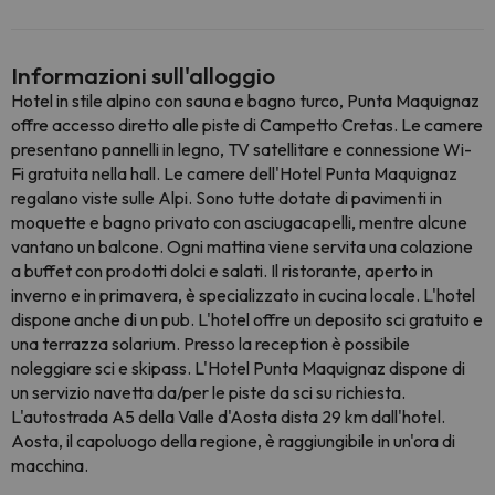
Informazioni sull'alloggio
Hotel in stile alpino con sauna e bagno turco, Punta Maquignaz
offre accesso diretto alle piste di Campetto Cretas. Le camere
presentano pannelli in legno, TV satellitare e connessione Wi-
Fi gratuita nella hall. Le camere dell'Hotel Punta Maquignaz
regalano viste sulle Alpi. Sono tutte dotate di pavimenti in
moquette e bagno privato con asciugacapelli, mentre alcune
vantano un balcone. Ogni mattina viene servita una colazione
a buffet con prodotti dolci e salati. Il ristorante, aperto in
inverno e in primavera, è specializzato in cucina locale. L'hotel
dispone anche di un pub. L'hotel offre un deposito sci gratuito e
una terrazza solarium. Presso la reception è possibile
noleggiare sci e skipass. L'Hotel Punta Maquignaz dispone di
un servizio navetta da/per le piste da sci su richiesta.
L'autostrada A5 della Valle d'Aosta dista 29 km dall'hotel.
Aosta, il capoluogo della regione, è raggiungibile in un'ora di
macchina.