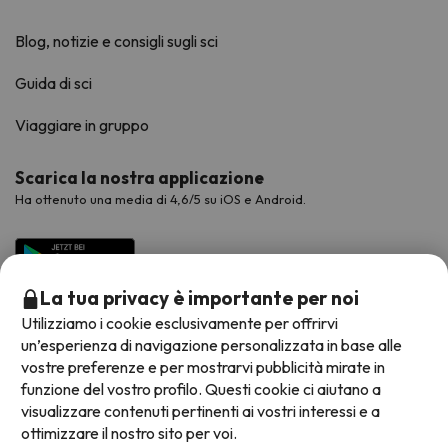
Blog, notizie e consigli sugli sci
Guida di sci
Viaggiare in gruppo
Scarica la nostra applicazione
Ha ottenuto una media di 4,6/5 su iOS e Android.
La tua privacy è importante per noi
Utilizziamo i cookie esclusivamente per offrirvi
un’esperienza di navigazione personalizzata in base alle
vostre preferenze e per mostrarvi pubblicità mirate in
funzione del vostro profilo. Questi cookie ci aiutano a
visualizzare contenuti pertinenti ai vostri interessi e a
Metodi di pagamento disponibili
ottimizzare il nostro sito per voi.