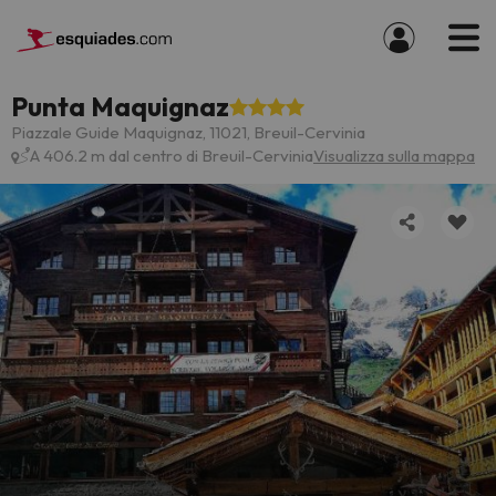
Punta Maquignaz
Piazzale Guide Maquignaz, 11021, Breuil-Cervinia
A 406.2 m dal centro di Breuil-Cervinia
Visualizza sulla mappa