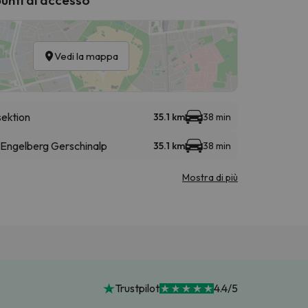
Vedi la mappa
sektion
35.1 km
38 min
 Engelberg Gerschinalp
35.1 km
38 min
Mostra di più
Trustpilot
4.4/5