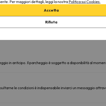
nente. Per maggiori dettagli, leggi la nostra
Politica sui Cookies.
Gli asciugamani sono disponibili
Frigo
Accetta
Cafetière
Rifiuta
ggio in anticipo. Il parcheggio è soggetto a disponibilità al moment
ultarne le condizioni è indispensabile inviarci un messaggio attrav