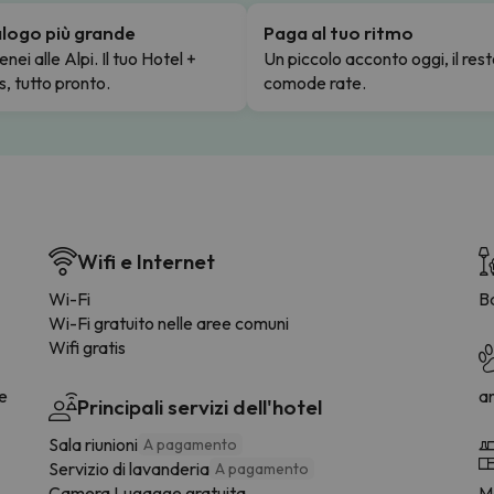
talogo più grande
Paga al tuo ritmo
enei alle Alpi. Il tuo Hotel +
Un piccolo acconto oggi, il rest
s, tutto pronto.
comode rate.
Wifi e Internet
Wi-Fi
B
Wi-Fi gratuito nelle aree comuni
Wifi gratis
ee
a
Principali servizi dell'hotel
Sala riunioni
A pagamento
Servizio di lavanderia
A pagamento
Camera Lugagge gratuita
M