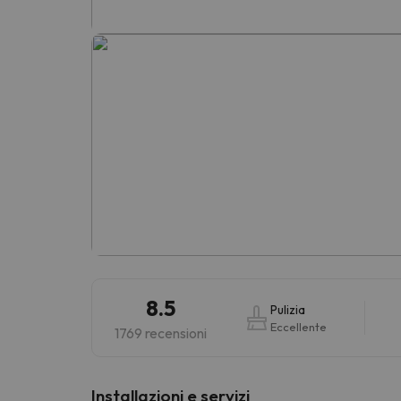
Sembra che il nostro ricercatore abbia perso 
8.5
Pulizia
Eccellente
1769 recensioni
Installazioni e servizi