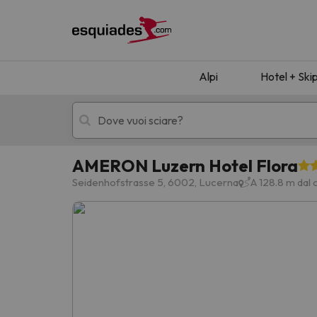
Alpi
Hotel + Ski
AMERON Luzern Hotel Flora
Hotel + skipass
Hotel di montagn
Seidenhofstrasse 5, 6002, Lucerna
A 128.8 m dal 
Ops, non abbiamo trovato alcun risultato corr