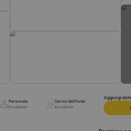
la strada. Non appena troverà la bussola, tornerà.
Aggiungi date 
Personale
Servizi dell'hotel
Eccellente
Eccellente
Posizione e 