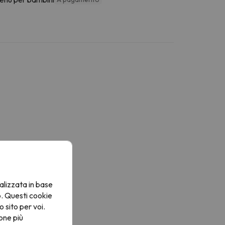
alizzata in base
o. Questi cookie
o sito per voi.
one più