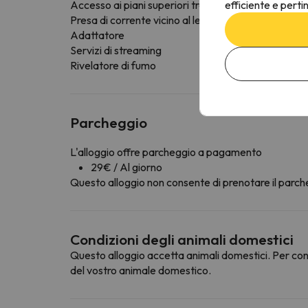
efficiente e perti
Accesso ai piani superiori tramite ascensore
Presa di corrente vicino al letto
Adattatore
Servizi di streaming
Rivelatore di fumo
Parcheggio
L'alloggio offre parcheggio a pagamento
29€ / Al giorno
Questo alloggio non consente di prenotare il parche
Condizioni degli animali domestici
Questo alloggio accetta animali domestici. Per cons
del vostro animale domestico.