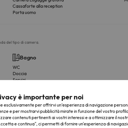
Cassaforte alla reception
Porta uomo
da del tipo di camera.
Bagno
WC
Doccia
Servizi
Bagno privato
Carta igienica
ivacy è importante per noi
Shampoo
ie esclusivamente per offrirvi un’esperienza di navigazione person
Gel doccia
enze e per mostrarvi pubblicità mirate in funzione del vostro profil
izzare contenuti pertinenti ai vostri interessi e a ottimizzare il nostr
Altri servizi
ccetta e continua", ci permetti di fornire un'esperienza di navigazi