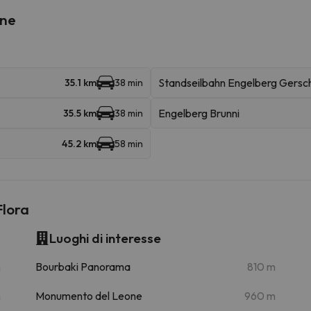
ine
Standseilbahn Engelberg Gersch
35.1 km
38 min
Engelberg Brunni
35.5 km
38 min
45.2 km
58 min
Flora
Luoghi di interesse
m
Bourbaki Panorama
810 m
m
Monumento del Leone
960 m