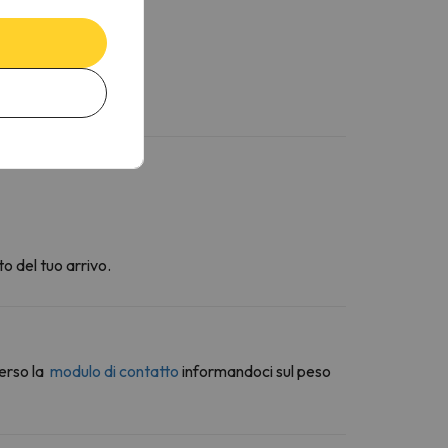
o del tuo arrivo.
erso la
modulo di contatto
informandoci sul peso