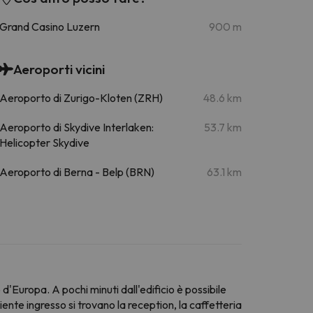
Grand Casino Luzern
900 m
Aeroporti vicini
Aeroporto di Zurigo-Kloten (ZRH)
48.6 km
Aeroporto di Skydive Interlaken:
53.7 km
Helicopter Skydive
Aeroporto di Berna - Belp (BRN)
63.1 km
d'Europa. A pochi minuti dall'edificio è possibile
iente ingresso si trovano la reception, la caffetteria