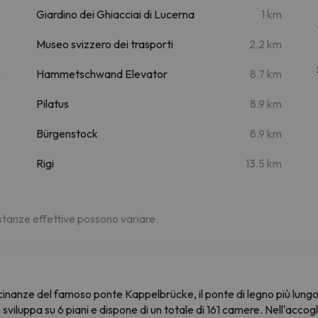
m
Giardino dei Ghiacciai di Lucerna
1 km
m
Museo svizzero dei trasporti
2.2 km
m
Hammetschwand Elevator
8.7 km
m
Pilatus
8.9 km
m
Bürgenstock
8.9 km
m
Rigi
13.5 km
distanze effettive possono variare.
icinanze del famoso ponte Kappelbrücke, il ponte di legno più lungo 
sviluppa su 6 piani e dispone di un totale di 161 camere. Nell'accogl