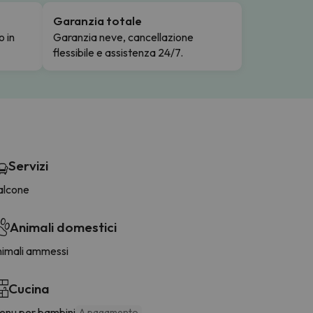
Garanzia totale
o in
Garanzia neve, cancellazione
flessibile e assistenza 24/7.
Servizi
alcone
Animali domestici
nimali ammessi
Cucina
enu per bambini
A pagamento