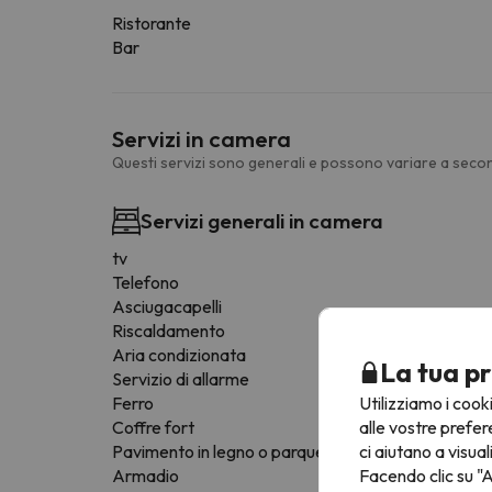
Ristorante
Bar
Servizi in camera
Questi servizi sono generali e possono variare a secon
Servizi generali in camera
tv
Telefono
Asciugacapelli
Riscaldamento
Aria condizionata
La tua pr
Servizio di allarme
Utilizziamo i cook
Ferro
alle vostre prefer
Coffre fort
ci aiutano a visual
Pavimento in legno o parquet
Facendo clic su "A
Armadio