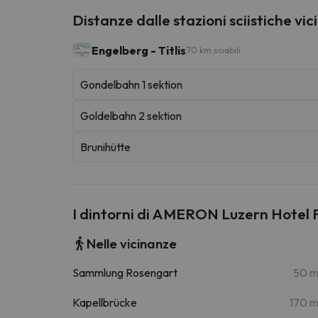
Distanze dalle stazioni sciistiche vic
Engelberg - Titlis
70 km sciabili
Gondelbahn 1 sektion
Goldelbahn 2 sektion
Brunihütte
I dintorni di AMERON Luzern Hotel 
Nelle vicinanze
Sammlung Rosengart
50 
Kapellbrücke
170 