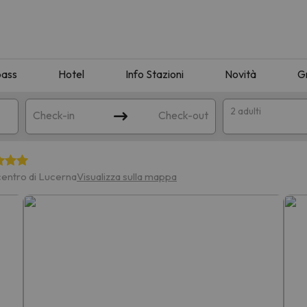
pass
Hotel
Info Stazioni
Novità
G
2 adulti
Check-in
Check-out
a
centro di Lucerna
Visualizza sulla mappa
ispondente alla sua ricerca. Provare a modificare la destinazione.