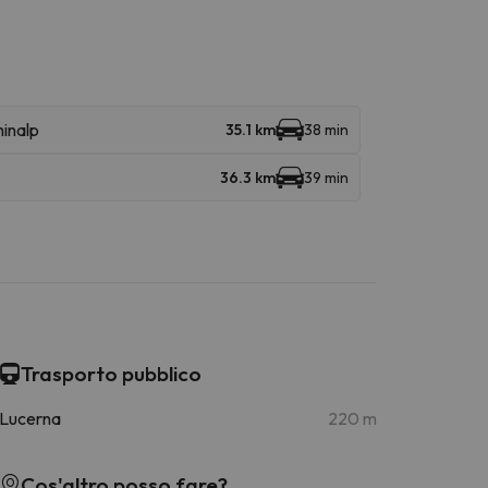
inalp
35.1 km
38 min
36.3 km
39 min
Trasporto pubblico
Lucerna
220 m
Cos'altro posso fare?