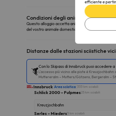
efficiente e perti
Condizioni degli animali domestici
Questo alloggio accetta animali domestici. Per cons
del vostro animale domestico.
Distanze dalle stazioni sciistiche vic
Con lo Skipass di Innsbruck puoi accedere a d
L'accesso più vicino alle piste è Kreuzjochbahn
Muttereralm – Mutters/Götzens, Bergeralm – St
Innsbruck
Area sciistica
333 km sciabili
Schlick 2000 – Fulpmes
25 km sciabili
Kreuzjochbahn
Serles – Mieders
5 km sciabili