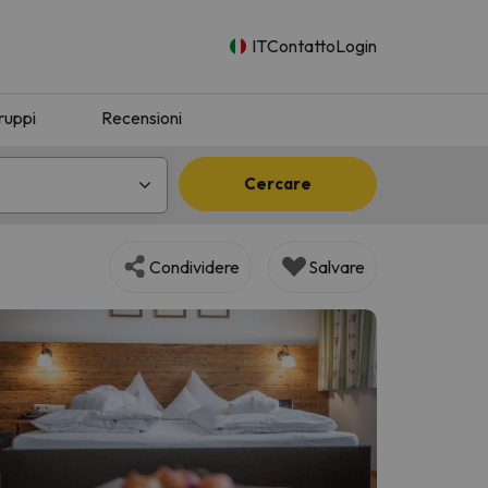
IT
Contatto
Login
ruppi
Recensioni
Cercare
Condividere
Salvare