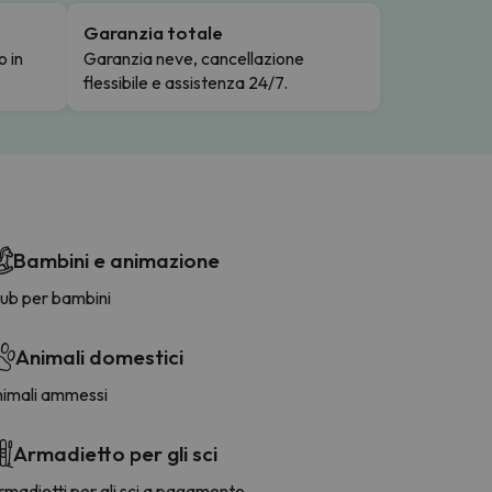
Garanzia totale
o in
Garanzia neve, cancellazione
flessibile e assistenza 24/7.
Bambini e animazione
lub per bambini
Animali domestici
nimali ammessi
Armadietto per gli sci
madietti per gli sci a pagamento