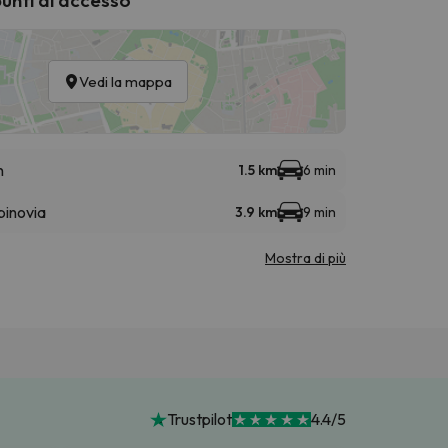
Vedi la mappa
n
1.5 km
6 min
inovia
3.9 km
9 min
Mostra di più
Trustpilot
4.4/5