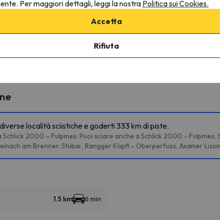
nente. Per maggiori dettagli, leggi la nostra
Politica sui Cookies.
Accetta
ultarne le condizioni è indispensabile inviarci un messaggio attrav
Rifiuta
ine
iverse località sciistiche e goderti 333 km di piste.
 a Schlick 2000 – Fulpmes. Puoi sciare anche a Schlick 2000 – Fulpmes, S
einach am Brenner, Stubai , Rangger Köpfl – Oberperfuss, Axamer Lizum
1.5 km
6 min