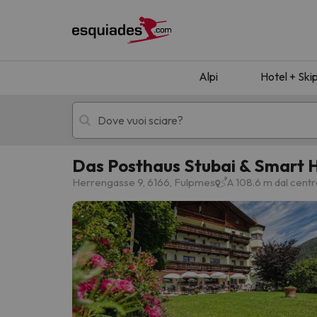
Alpi
Hotel + Ski
Das Posthaus Stubai & Smart 
Hotel + skipass
Hotel di montagn
Herrengasse 9, 6166, Fulpmes
A 108.6 m dal cent
Ops, non abbiamo trovato alcun risultato corr