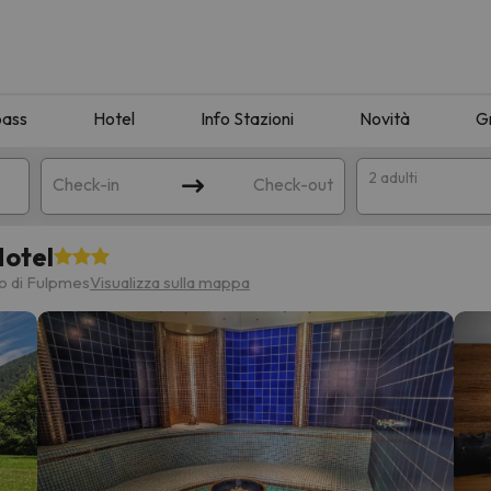
pass
Hotel
Info Stazioni
Novità
G
2 adulti
Check-in
Check-out
Hotel
a
ro di Fulpmes
Visualizza sulla mappa
ispondente alla sua ricerca. Provare a modificare la destinazione.