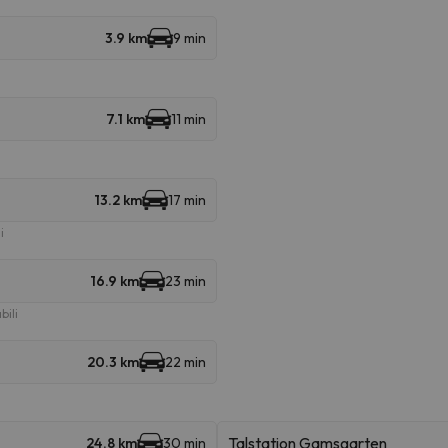
3.9 km
9 min
7.1 km
11 min
13.2 km
17 min
i
16.9 km
23 min
bili
20.3 km
22 min
Talstation Gamsgarten
24.8 km
30 min