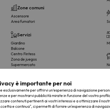
Zone comuni
Ascensore
Area fumatori
S
Servizi
Giardino
M
Balcone
Centro Fintess
Zona de juegos
Supermercato
Na
solario
T
ivacy è importante per noi
ie esclusivamente per offrirvi un’esperienza di navigazione person
enze e per mostrarvi pubblicità mirate in funzione del vostro profil
izzare contenuti pertinenti ai vostri interessi e a ottimizzare il nostr
ccetta e continua", ci permetti di fornire un'esperienza di navigazi
fre la possibilità di prenotare il posto auto in anticipo.