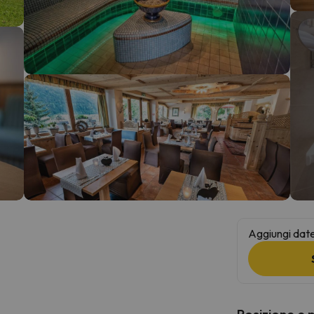
la strada. Non appena troverà la bussola, tornerà.
Aggiungi date 
Posizione e 