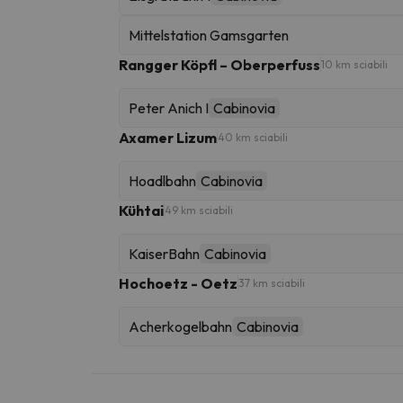
Mittelstation Gamsgarten
Rangger Köpfl – Oberperfuss
10 km sciabili
Peter Anich I
Cabinovia
Axamer Lizum
40 km sciabili
Hoadlbahn
Cabinovia
Kühtai
49 km sciabili
KaiserBahn
Cabinovia
Hochoetz - Oetz
37 km sciabili
Acherkogelbahn
Cabinovia