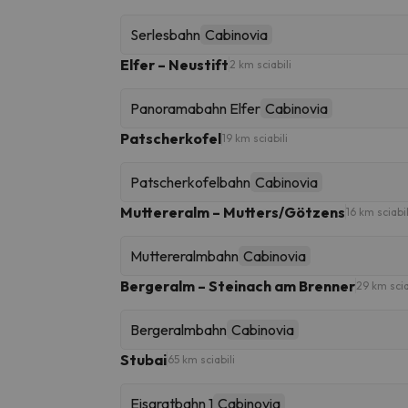
Serlesbahn
Cabinovia
Elfer – Neustift
2 km sciabili
Panoramabahn Elfer
Cabinovia
Patscherkofel
19 km sciabili
Patscherkofelbahn
Cabinovia
Muttereralm – Mutters/Götzens
16 km sciabil
Muttereralmbahn
Cabinovia
Bergeralm – Steinach am Brenner
29 km scia
Bergeralmbahn
Cabinovia
Stubai
65 km sciabili
Eisgratbahn 1
Cabinovia