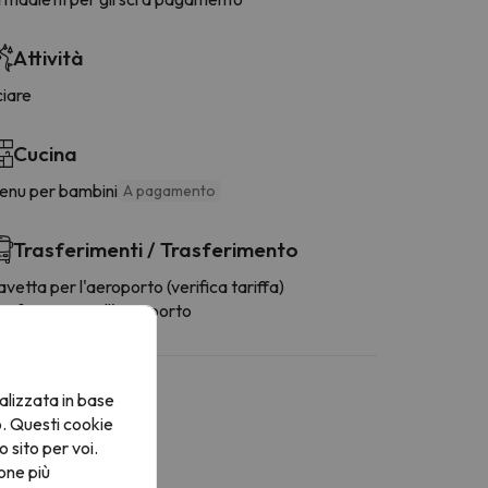
Attività
ciare
Cucina
enu per bambini
A pagamento
Trasferimenti / Trasferimento
vetta per l'aeroporto (verifica tariffa)
rasferimento all'aeroporto
alizzata in base
o. Questi cookie
o sito per voi.
one più