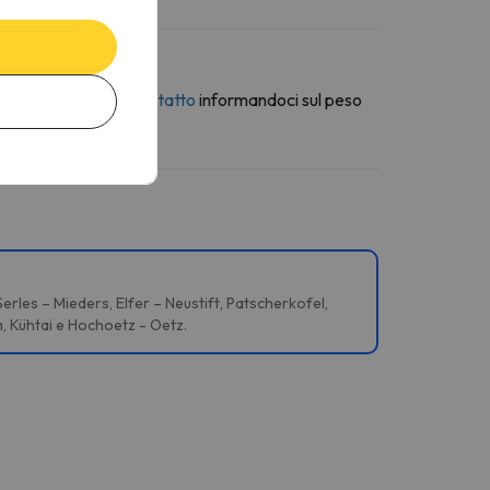
erso la
modulo di contatto
informandoci sul peso
erles – Mieders, Elfer – Neustift, Patscherkofel,
, Kühtai e Hochoetz - Oetz.