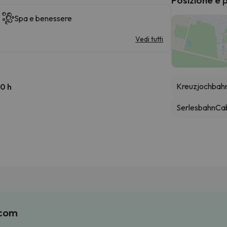
Spa e benessere
Vedi tutti
Kreuzjochbah
00 h
Serlesbahn
Cab
.com