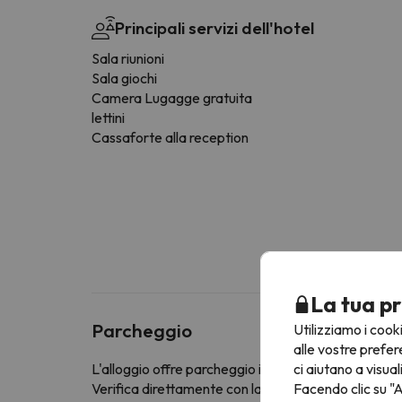
Principali servizi dell'hotel
Sala riunioni
Sala giochi
Camera Lugagge gratuita
lettini
Cassaforte alla reception
La tua pr
Parcheggio
Utilizziamo i cook
alle vostre prefer
ci aiutano a visual
L'alloggio offre parcheggio interno gratuito
Facendo clic su "A
Verifica direttamente con la struttura ricettiva se of