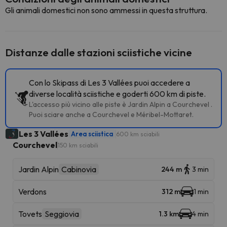
Gli animali domestici non sono ammessi in questa struttura.
Distanze dalle stazioni sciistiche vicine
Con lo Skipass di Les 3 Vallées puoi accedere a
diverse località sciistiche e goderti 600 km di piste.
L'accesso più vicino alle piste è Jardin Alpin a Courchevel .
Puoi sciare anche a Courchevel e Méribel-Mottaret.
Les 3 Vallées
Area sciistica
600 km sciabili
Courchevel
150 km sciabili
Jardin Alpin
Cabinovia
244 m
3 min
Verdons
312 m
1 min
Tovets
Seggiovia
1.3 km
4 min