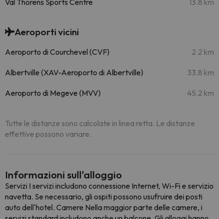
Val Thorens Sports Centre
13.8 km
Aeroporti vicini
Aeroporto di Courchevel (CVF)
2.2 km
Albertville (XAV-Aeroporto di Albertville)
33.8 km
Aeroporto di Megeve (MVV)
45.2 km
Tutte le distanze sono calcolate in linea retta. Le distanze
effettive possono variare.
Informazioni sull'alloggio
Servizi I servizi includono connessione Internet, Wi-Fi e servizio
navetta. Se necessario, gli ospiti possono usufruire dei posti
auto dell'hotel. Camere Nella maggior parte delle camere, i
servizi standard includono anche un balcone. Gli alloggi hanno