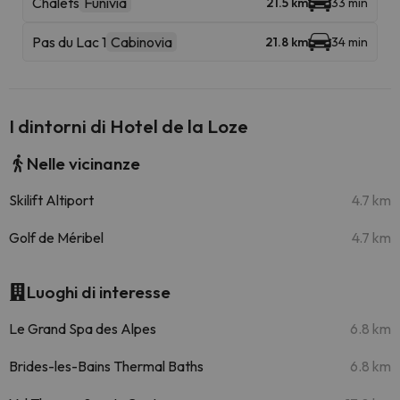
Chalets
Funivia
21.5 km
33 min
Pas du Lac 1
Cabinovia
21.8 km
34 min
I dintorni di Hotel de la Loze
Nelle vicinanze
Skilift Altiport
4.7 km
Golf de Méribel
4.7 km
Luoghi di interesse
Le Grand Spa des Alpes
6.8 km
Brides-les-Bains Thermal Baths
6.8 km