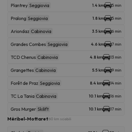
Plantrey
Seggiovia
1.4 km
5 min
Pralong
Seggiovia
1.8 km
5 min
Ariondaz
Cabinovia
3.5 km
6 min
Grandes Combes
Seggiovia
4.6 km
7 min
TCD Chenus
Cabinovia
4.8 km
13 min
Grangettes
Cabinovia
5.5 km
9 min
Forêt de Praz
Seggiovia
8.4 km
14 min
TC La Tania
Cabinovia
10.1 km
16 min
Gros Murger
Skilift
10.1 km
17 min
Méribel-Mottaret
60 km sciabili