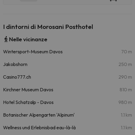
I dintorni di Morosani Posthotel
Nelle vicinanze
Wintersport-Museum Davos
70 m
Jakobshorn
250 m
Casino777.ch
290 m
Kirchner Museum Davos
810 m
Hotel Schatzalp - Davos
980 m
Botanischer Alpengarten 'Alpinum'
1.1 km
Wellness und Erlebnisbad eau-là-là
1.1 km