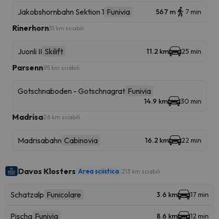
Jakobshornbahn Sektion 1
Funivia
567 m
7 min
Rinerhorn
51 km sciabili
Juonli II
Skilift
11.2 km
25 min
Parsenn
95 km sciabili
Gotschnaboden - Gotschnagrat
Funivia
14.9 km
30 min
Madrisa
26 km sciabili
Madrisabahn
Cabinovia
16.2 km
22 min
Davos Klosters
Area sciistica
213 km sciabili
Schatzalp
Funicolare
3.6 km
17 min
Pischa
Funivia
8.6 km
12 min