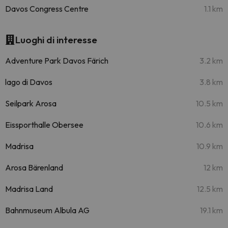
Davos Congress Centre
1.1 km
Luoghi di interesse
Adventure Park Davos Färich
3.2 km
lago di Davos
3.8 km
Seilpark Arosa
10.5 km
Eissporthalle Obersee
10.6 km
Madrisa
10.9 km
Arosa Bärenland
12 km
Madrisa Land
12.5 km
Bahnmuseum Albula AG
19.1 km