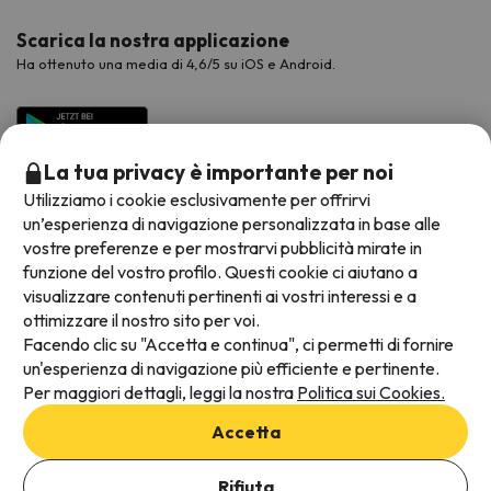
Scarica la nostra applicazione
Ha ottenuto una media di 4,6/5 su iOS e Android.
La tua privacy è importante per noi
Utilizziamo i cookie esclusivamente per offrirvi
un’esperienza di navigazione personalizzata in base alle
vostre preferenze e per mostrarvi pubblicità mirate in
funzione del vostro profilo. Questi cookie ci aiutano a
visualizzare contenuti pertinenti ai vostri interessi e a
Metodi di pagamento disponibili
ottimizzare il nostro sito per voi.
Facendo clic su "Accetta e continua", ci permetti di fornire
un'esperienza di navigazione più efficiente e pertinente.
Per maggiori dettagli, leggi la nostra
Politica sui Cookies.
Termini e condizioni generali
Accetta
Protezione dei dati
Aggiungi date per verificare la disponibilità
Informativa sui cookie
Rifiuta