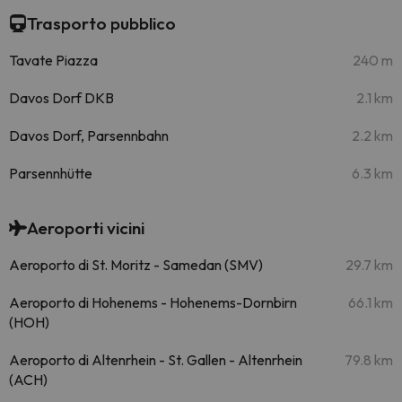
Trasporto pubblico
Tavate Piazza
240 m
Davos Dorf DKB
2.1 km
Davos Dorf, Parsennbahn
2.2 km
Parsennhütte
6.3 km
Aeroporti vicini
Aeroporto di St. Moritz - Samedan (SMV)
29.7 km
Aeroporto di Hohenems - Hohenems-Dornbirn
66.1 km
(HOH)
Aeroporto di Altenrhein - St. Gallen - Altenrhein
79.8 km
(ACH)