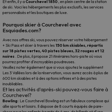
Et enfin, il y a
Courchevel 1850
, en plein centre de la station
de ski. Voici les hébergements les plus exclusifs, les services
personnalisés et les boutiques de luxe.
Pourquoi skier à Courchevel avec
Esquiades.com?
Avec nos offres ski, vous pouvez réserver votre hébergement
+ Ski Pass et skier à travers les
150 km skiables, répartis
sur 18 pistes vertes, 40 pistes bleues, 32 rouges et 12
noires
. De plus, il propose 21 itinéraires hors-piste où vous
pourrez profiter d'incroyables poudreuses.
Veuillez noter également que si vous ajoutez le supplément
Les 3 Vallées lors de la réservation, vous aurez accès à plus de
600 km skiables et à des options infinies et à des pistes
inoubliables.
Et les activités d'après-ski pouvez-vous faire à
Courchevel?
Bowling
: Le Courchevel Bowling est un fabuleux complexe qui
allie sports et loisirs. Il dispose de 8 courts équipés de pare-
chocs pour les enfants à partir de 4 ans, de billards et d'une