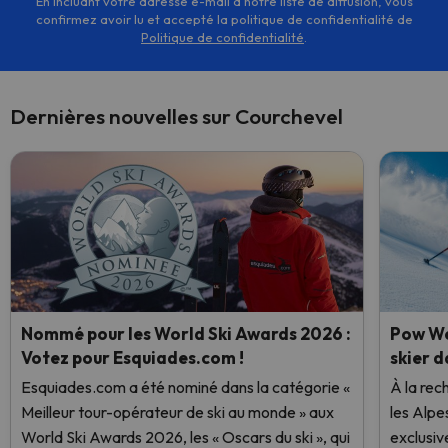
En incluant votre adresse e-mail à notre liste de diffusion, vous
confirmez avoir lu et accepté la politique de confidentialité de
Politique de confidentialité
.
Dernières nouvelles sur Courchevel
Nommé pour les World Ski Awards 2026 :
Pow We
Votez pour Esquiades.com !
skier d
Esquiades.com a été nominé dans la catégorie «
À la rec
Meilleur tour-opérateur de ski au monde » aux
les Alpe
World Ski Awards 2026, les « Oscars du ski », qui
exclusiv