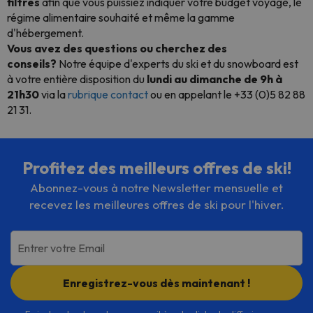
filtres
afin que vous puissiez indiquer votre budget voyage, le
régime alimentaire souhaité et même la gamme
d'hébergement.
Vous avez des questions ou cherchez des
conseils?
Notre équipe d'experts du ski et du snowboard est
à votre entière disposition du
lundi au dimanche de 9h à
21h30
via la
rubrique contact
ou en appelant le +33 (0)5 82 88
21 31.
Profitez des meilleurs offres de ski!
Abonnez-vous à notre Newsletter mensuelle et
recevez les meilleures offres de ski pour l'hiver.
Entrer votre Email
Enregistrez-vous dès maintenant !