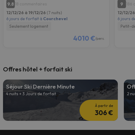
9.8
9
18 commentaires
186 
12/12/26 à 19/12/26
(7 nuits)
12/12/26
6 jours de forfait à
Courchevel
6 jours d
Seulement logement
Petit-d
4010 €
/pers.
Offres hôtel + forfait ski
Séjour Ski Dernière Minute
Off
4 nuits + 3 Jours de forfait
2 nu
À partir de
306 €