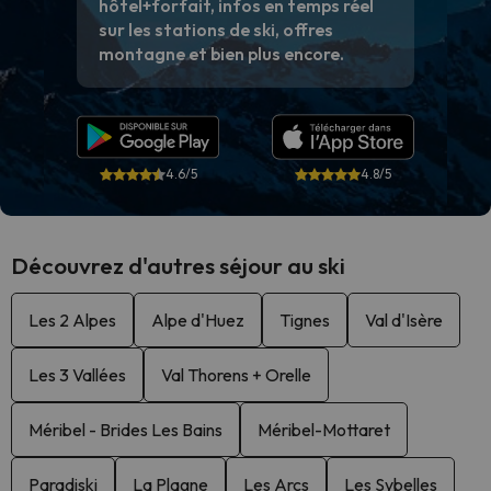
hôtel+forfait, infos en temps réel
sur les stations de ski, offres
montagne et bien plus encore.
4.6/5
4.8/5
Découvrez d'autres séjour au ski
Les 2 Alpes
Alpe d'Huez
Tignes
Val d'Isère
Les 3 Vallées
Val Thorens + Orelle
Méribel - Brides Les Bains
Méribel-Mottaret
Paradiski
La Plagne
Les Arcs
Les Sybelles