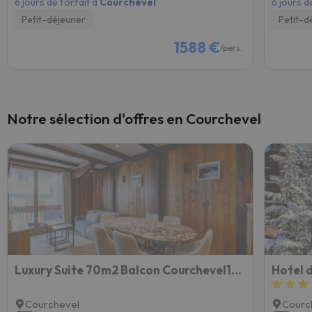
6 jours de forfait à
Courchevel
6 jours d
Petit-déjeuner
Petit-d
1588 €
/pers.
Notre sélection d'offres en Courchevel
Luxury Suite 70m2 Balcon Courchevel1850 Parking
Hotel d
Courchevel
Courc