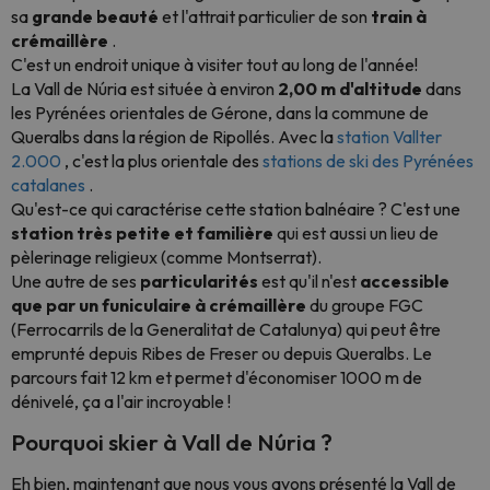
sa
grande beauté
et l'attrait particulier de son
train à
crémaillère
.
C'est un endroit unique à visiter tout au long de l'année!
La Vall de Núria est située à environ
2,00 m d'altitude
dans
les Pyrénées orientales de Gérone, dans la commune de
Queralbs dans la région de Ripollés. Avec la
station Vallter
2.000
, c'est la plus orientale des
stations de ski des Pyrénées
catalanes
.
Qu'est-ce qui caractérise cette station balnéaire ? C'est une
station très petite et familière
qui est aussi un lieu de
pèlerinage religieux (comme Montserrat).
Une autre de ses
particularités
est qu'il n'est
accessible
que par un funiculaire à crémaillère
du groupe FGC
(Ferrocarrils de la Generalitat de Catalunya) qui peut être
emprunté depuis Ribes de Freser ou depuis Queralbs. Le
parcours fait 12 km et permet d'économiser 1000 m de
dénivelé, ça a l'air incroyable !
Pourquoi skier à Vall de Núria ?
Eh bien, maintenant que nous vous avons présenté la Vall de