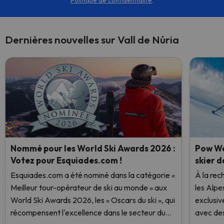
Politique de confidentialité
.
Dernières nouvelles sur Vall de Núria
Nommé pour les World Ski Awards 2026 :
Pow We
Votez pour Esquiades.com !
skier d
Esquiades.com a été nominé dans la catégorie «
À la rec
Meilleur tour-opérateur de ski au monde » aux
les Alpe
World Ski Awards 2026, les « Oscars du ski », qui
exclusiv
récompensent l'excellence dans le secteur du
avec des