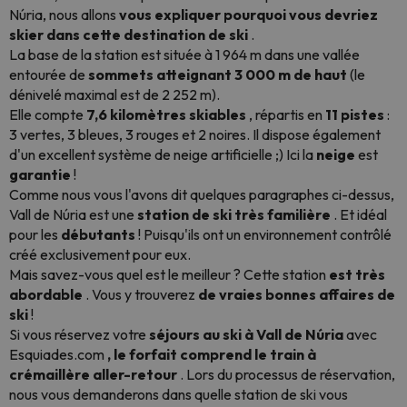
Núria, nous allons
vous expliquer pourquoi vous devriez
skier dans cette destination de ski
.
La base de la station est située à 1 964 m dans une vallée
entourée de
sommets atteignant 3 000 m de haut
(le
dénivelé maximal est de 2 252 m).
Elle compte
7,6 kilomètres skiables
, répartis en
11 pistes
:
3 vertes, 3 bleues, 3 rouges et 2 noires. Il dispose également
d'un excellent système de neige artificielle ;) Ici la
neige
est
garantie
!
Comme nous vous l'avons dit quelques paragraphes ci-dessus,
Vall de Núria est une
station de ski très familière
. Et idéal
pour les
débutants
! Puisqu'ils ont un environnement contrôlé
créé exclusivement pour eux.
Mais savez-vous quel est le meilleur ? Cette station
est très
abordable
. Vous y trouverez
de vraies bonnes affaires de
ski
!
Si vous réservez votre
séjours au ski à Vall de Núria
avec
Esquiades.com
, le forfait comprend le train à
crémaillère aller-retour
. Lors du processus de réservation,
nous vous demanderons dans quelle station de ski vous