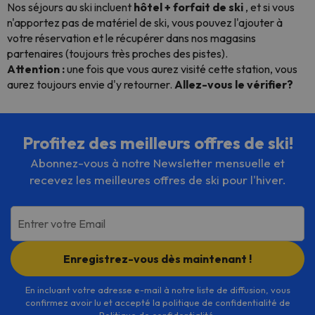
Nos séjours au ski incluent
hôtel + forfait de ski
, et si vous
n'apportez pas de matériel de ski, vous pouvez l'ajouter à
votre réservation et le récupérer dans nos magasins
partenaires (toujours très proches des pistes).
Attention :
une fois que vous aurez visité cette station, vous
aurez toujours envie d'y retourner.
Allez-vous le vérifier?
Profitez des meilleurs offres de ski!
Abonnez-vous à notre Newsletter mensuelle et
recevez les meilleures offres de ski pour l'hiver.
Entrer votre Email
Enregistrez-vous dès maintenant !
En incluant votre adresse e-mail à notre liste de diffusion, vous
confirmez avoir lu et accepté la politique de confidentialité de