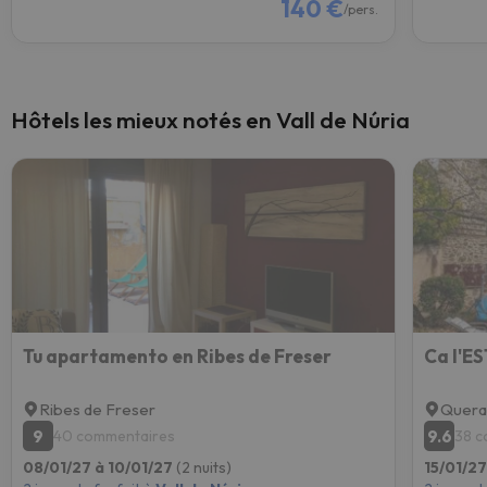
140 €
/pers.
Hôtels les mieux notés en Vall de Núria
Tu apartamento en Ribes de Freser
Ca l'E
Ribes de Freser
Quera
9
9.6
40 commentaires
38 c
08/01/27 à 10/01/27
(2 nuits)
15/01/27