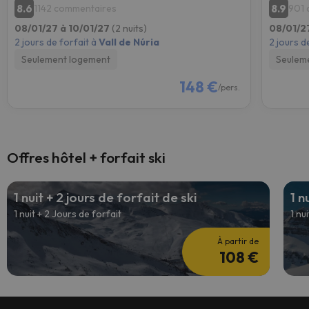
8.6
8.9
1142 commentaires
901 
08/01/27 à 10/01/27
(2 nuits)
08/01/2
2 jours de forfait à
Vall de Núria
2 jours d
Seulement logement
Seulem
148 €
/pers.
Offres hôtel + forfait ski
1 nuit + 2 jours de forfait de ski
1 n
1 nuit + 2 Jours de forfait
1 nu
À partir de
108 €