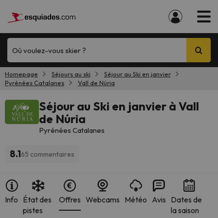
Où voulez-vous skier ?
Homepage
Séjours au ski
Séjour au Ski en janvier
Pyrénées Catalanes
Vall de Núria
Séjour au Ski en janvier à Vall
de Núria
Pyrénées Catalanes
8.1
65 commentaires
Info
État des
Offres
Webcams
Météo
Avis
Dates de
pistes
la saison