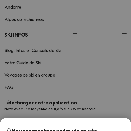
Andorre
Alpes autrichiennes
SKI INFOS
Blog, Infos et Conseils de Ski
Votre Guide de Ski
Voyages de ski en groupe
FAQ
Téléchargez notre application
Noté avec une moyenne de 4,6/5 sur iOS et Android.