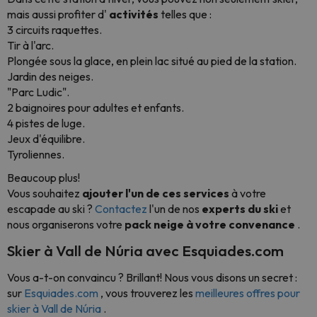
mais aussi profiter d'
activités
telles que :
3 circuits raquettes.
Tir à l'arc.
Plongée sous la glace, en plein lac situé au pied de la station.
Jardin des neiges.
"Parc Ludic".
2 baignoires pour adultes et enfants.
4 pistes de luge.
Jeux d'équilibre.
Tyroliennes.
Beaucoup plus!
Vous souhaitez
ajouter l'un de ces services
à votre
escapade au ski ?
Contactez
l'un de nos
experts du ski
et
nous organiserons votre
pack neige à votre convenance
.
Skier à Vall de Núria avec Esquiades.com
Vous a-t-on convaincu ? Brillant! Nous vous disons un secret :
sur
Esquiades.com
, vous trouverez les
meilleures offres pour
skier à Vall de Núria
.