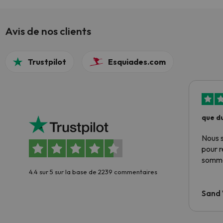
care, took their time, and made the
experience much less stressful — not only for
him, but also for me as well — which I truly
Avis de nos clients
appreciated.
Trustpilot
Esquiades.com
que du
Nous 
pour 
somme
4.4 sur 5 sur la base de 2239 commentaires
Sand