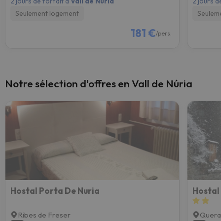
2 jours de forfait à
Vall de Núria
2 jours d
Seulement logement
Seulem
181 €
/pers.
Notre sélection d'offres en Vall de Núria
Hostal Porta De Nuria
Hostal
Ribes de Freser
Quera