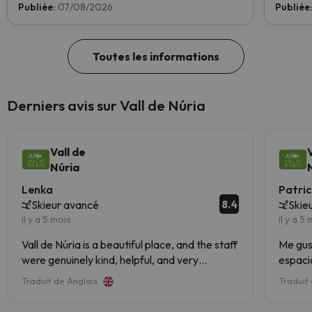
ski. Votez dès maintenant et aidez-nous à
Publiée:
07/08/2026
Publiée
atteindre la première place !
Toutes les informations
Derniers avis sur Vall de Núria
Vall de
Núria
Lenka
Patric
8.4
Skieur avancé
Skie
il y a 5 mois
il y a 5
Vall de Núria is a beautiful place, and the staff
Me gus
were genuinely kind, helpful, and very
espaci
understanding. They were especially patient
trineos
Traduit de Anglais
Traduit
with my 10-year-old, who was skiing for the
estupen
first time in his life. The lift staff showed real
juegos 