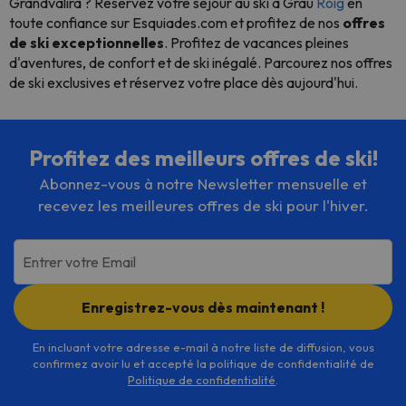
Grandvalira ? Réservez votre séjour au ski à Grau
Roig
en
toute confiance sur Esquiades.com et profitez de nos
offres
de ski exceptionnelles
. Profitez de vacances pleines
d'aventures, de confort et de ski inégalé. Parcourez nos offres
de ski exclusives et réservez votre place dès aujourd'hui.
Profitez des meilleurs offres de ski!
Abonnez-vous à notre Newsletter mensuelle et
recevez les meilleures offres de ski pour l'hiver.
Entrer votre Email
Enregistrez-vous dès maintenant !
En incluant votre adresse e-mail à notre liste de diffusion, vous
confirmez avoir lu et accepté la politique de confidentialité de
Politique de confidentialité
.