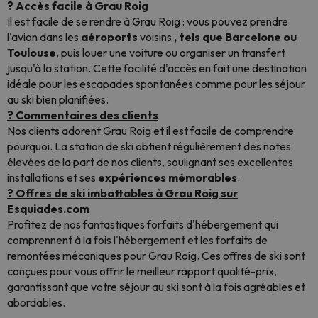
? Accès facile à Grau Roig
Il est facile de se rendre à Grau Roig : vous pouvez prendre
l'avion dans les
aéroports
voisins
, tels que Barcelone ou
Toulouse
, puis louer une voiture ou organiser un transfert
jusqu'à la station. Cette facilité d'accès en fait une destination
idéale pour les escapades spontanées comme pour les séjour
au ski bien planifiées.
? Commentaires des clients
Nos clients adorent Grau Roig et il est facile de comprendre
pourquoi. La station de ski obtient régulièrement des notes
élevées de la part de nos clients, soulignant ses excellentes
installations et ses
expériences mémorables
.
? Offres de ski imbattables à Grau Roig sur
Esquiades.com
Profitez de nos fantastiques forfaits d'hébergement qui
comprennent à la fois l'hébergement et les forfaits de
remontées mécaniques pour Grau Roig. Ces offres de ski sont
conçues pour vous offrir le meilleur rapport qualité-prix,
garantissant que votre séjour au ski sont à la fois agréables et
abordables.