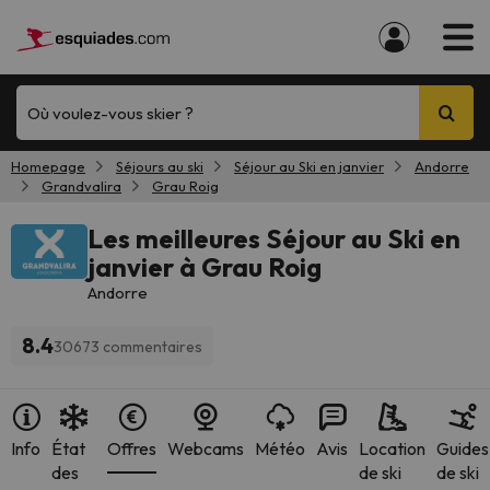
Où voulez-vous skier ?
Homepage
Séjours au ski
Séjour au Ski en janvier
Andorre
Grandvalira
Grau Roig
Les meilleures Séjour au Ski en
janvier à Grau Roig
Andorre
8.4
30673 commentaires
Info
État
Offres
Webcams
Météo
Avis
Location
Guides
des
de ski
de ski