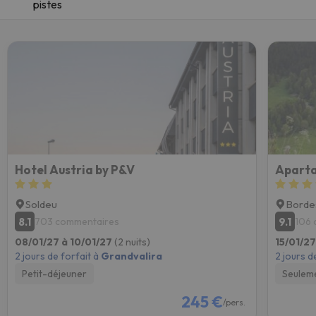
pistes
Hotel Austria by P&V
Aparta
Soldeu
Bordes
8.1
9.1
703 commentaires
106 
08/01/27 à 10/01/27
(2 nuits)
15/01/27
2 jours de forfait à
Grandvalira
2 jours d
Petit-déjeuner
Seulem
245 €
/pers.