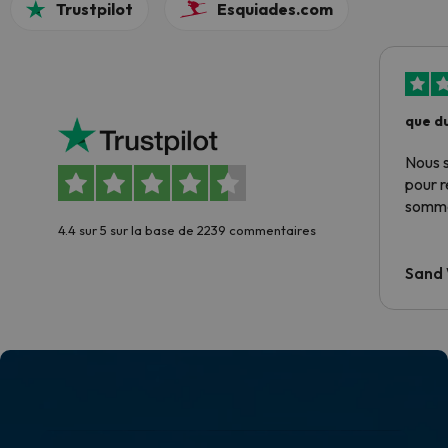
Trustpilot
Esquiades.com
que du
Nous 
pour 
somme
4.4 sur 5 sur la base de 2239 commentaires
Sand