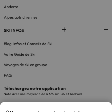
Andorre
Alpes autrichiennes
SKI INFOS
Blog, Infos et Conseils de Ski
Votre Guide de Ski
Voyages de ski en groupe
FAQ
Téléchargez notre application
Noté avec une moyenne de 4,6/5 sur iOS et Android.