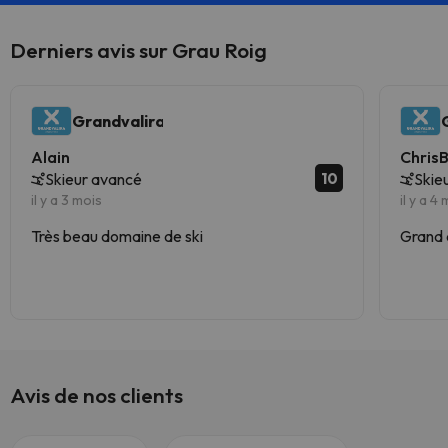
Derniers avis sur Grau Roig
Grandvalira
Alain
Chris
10
Skieur avancé
Skie
il y a 3 mois
il y a 4
Très beau domaine de ski
Grand 
Avis de nos clients