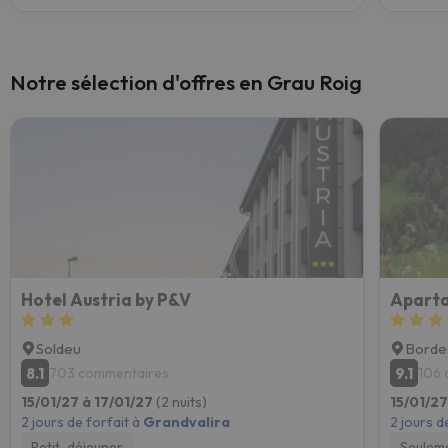
Notre sélection d'offres en Grau Roig
Hotel Austria by P&V
Aparta
Soldeu
Bordes
8.1
9.1
703 commentaires
106 
15/01/27 à 17/01/27
(2 nuits)
15/01/27
2 jours de forfait à
Grandvalira
2 jours d
Petit-déjeuner
Seulem