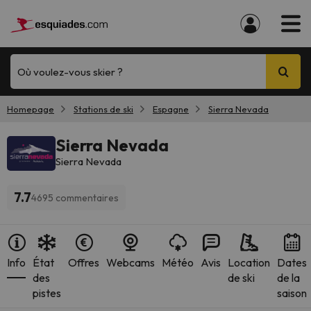
Où voulez-vous skier ?
Homepage
Stations de ski
Espagne
Sierra Nevada
Sierra Nevada
Sierra Nevada
7.7
4695 commentaires
Info
État
Offres
Webcams
Météo
Avis
Location
Dates
des
de ski
de la
pistes
saison