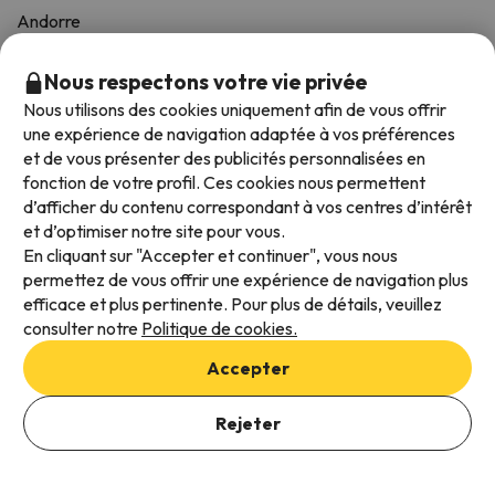
Andorre
Alpes autrichiennes
Nous respectons votre vie privée
Nous utilisons des cookies uniquement afin de vous offrir
SKI INFOS
une expérience de navigation adaptée à vos préférences
et de vous présenter des publicités personnalisées en
fonction de votre profil. Ces cookies nous permettent
Blog, Infos et Conseils de Ski
d’afficher du contenu correspondant à vos centres d’intérêt
Votre Guide de Ski
et d’optimiser notre site pour vous.
En cliquant sur "Accepter et continuer", vous nous
Voyages de ski en groupe
permettez de vous offrir une expérience de navigation plus
efficace et plus pertinente. Pour plus de détails, veuillez
FAQ
consulter notre
Politique de cookies.
Accepter
Téléchargez notre application
Noté avec une moyenne de 4,6/5 sur iOS et Android.
Rejeter
Voir offres