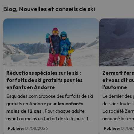
Blog, Nouvelles et conseils de ski
Réductions spéciales sur le ski :
Zermatt ferme
forfaits de ski gratuits pour les
et vous dit a
enfants en Andorre
l'automne
Esquiades.com propose des forfaits de ski
Le dernier des 
gratuits en Andorre
pour
les enfants
de skier toute 
moins de 12 ans
. Pour chaque adulte
La société Ze
ayant au moins un forfait de ski 4 jours, 1
annoncé la fer
enfant aura un forfait de ski gratuit ! En
installations d
Publiée:
01/08/2026
Publiée:
01/08
savoir plus ici.
températures é