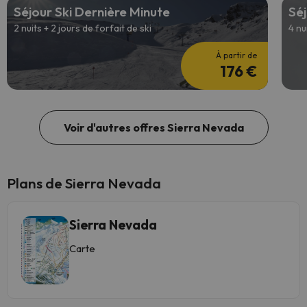
Séjour Ski Dernière Minute
Séj
2 nuits + 2 jours de forfait de ski
4 nu
À partir de
176 €
Voir d'autres offres Sierra Nevada
Plans de Sierra Nevada
Sierra Nevada
Carte