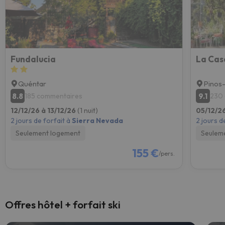
Fundalucia
La Cas
Quéntar
Pinos
8.8
9.1
185 commentaires
230
12/12/26 à 13/12/26
(1 nuit)
05/12/2
2 jours de forfait à
Sierra Nevada
2 jours d
Seulement logement
Seulem
155 €
/pers.
Offres hôtel + forfait ski