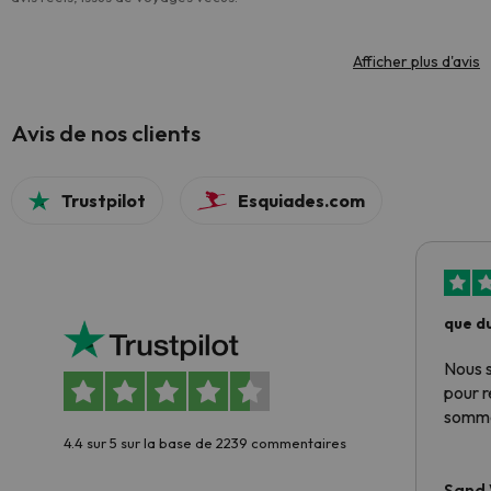
Afficher plus d'avis
Avis de nos clients
Trustpilot
Esquiades.com
que du
Nous 
pour 
somme
4.4 sur 5 sur la base de 2239 commentaires
Sand