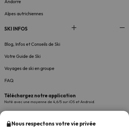
Andorre
Alpes autrichiennes
SKI INFOS
Blog, Infos et Conseils de Ski
Votre Guide de Ski
Voyages de ski en groupe
FAQ
Téléchargez notre application
Noté avec une moyenne de 4,6/5 sur iOS et Android.
Nous respectons votre vie privée