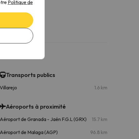
otre
Politique de
Transports publics
Villarejo
1.6 km
Aéroports à proximité
Aéroport de Granada - Jaén F.G.L (GRX)
15.7 km
Aéroport de Malaga (AGP)
96.8 km