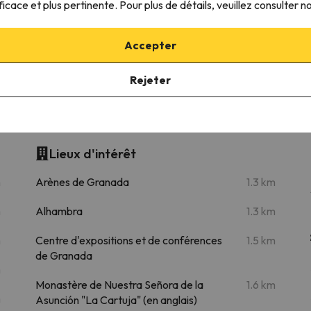
ficace et plus pertinente. Pour plus de détails, veuillez consulter n
Accepter
40.6 km
57 min
Rejeter
ites
Lieux d'intérêt
m
Arènes de Granada
1.3 km
m
Alhambra
1.3 km
m
Centre d'expositions et de conférences
1.5 km
de Granada
m
Monastère de Nuestra Señora de la
1.6 km
m
Asunción "La Cartuja" (en anglais)