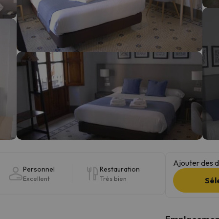
s qu'il aura retrouvé sa boussole, il reviendra.
Ajouter des da
Personnel
Restauration
Excellent
Très bien
Sél
Emplacemen