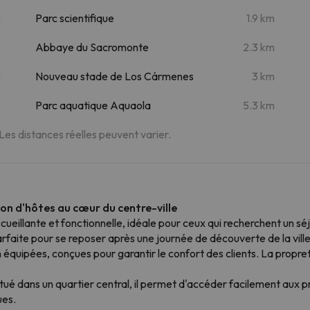
m
Parc scientifique
1.9 km
m
Abbaye du Sacromonte
2.3 km
m
Nouveau stade de Los Cármenes
3 km
Parc aquatique Aquaola
5.3 km
 Les distances réelles peuvent varier.
on d'hôtes au cœur du centre-ville
ueillante et fonctionnelle, idéale pour ceux qui recherchent un 
rfaite pour se reposer après une journée de découverte de la ville
équipées, conçues pour garantir le confort des clients. La propret
tué dans un quartier central, il permet d'accéder facilement aux pri
ues.