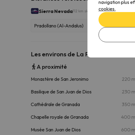
navigation plus ef
cookies.
Sierra Nevada
112 km skiables
Pradollano (Al-Andalus)
Les environs de La Perla Granada Su
A proximité
Monastère de San Jeronimo
220 
Basilique de San Juan de Dios
230 
Cathédrale de Granada
350 
Chapelle royale de Granada
400 
Musée San Juan de Dios
600 