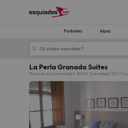
Pyrénées
Alpes
La Perla Granada Suites
Séjours au ski
Séjours montagne
Plaza de la Universidad 1, 18001, Grenade
335.7 m 
Oups, nous n'avons pas trouvé de résultats c