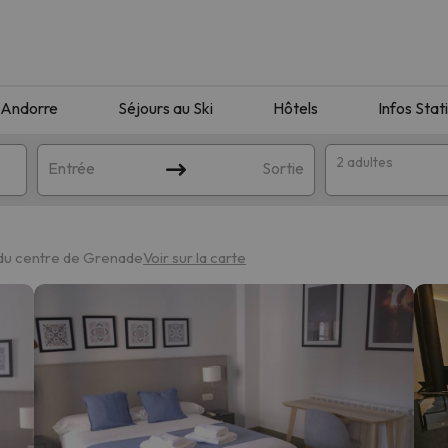
Andorre
Séjours au Ski
Hôtels
Infos Stat
2 adultes
Entrée
Sortie
du centre de Grenade
Voir sur la carte
orrespondant à votre recherche. Essayez de modifier la destinatio