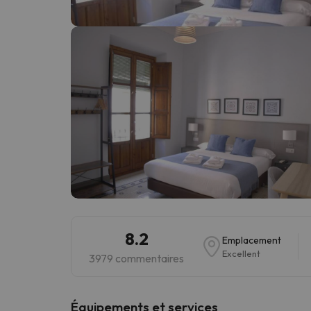
Il semble que notre chercheur se soit égaré. Dè
8.2
Emplacement
Excellent
3979 commentaires
​Équipements et services