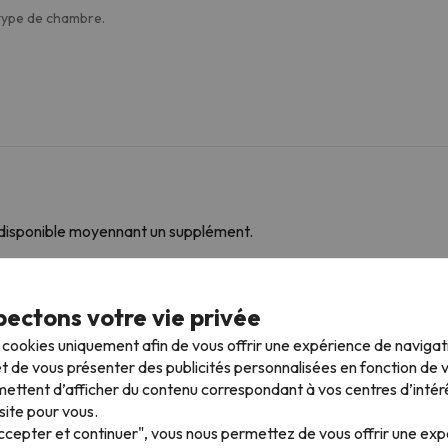
 type de chambre.
 disponible moyennant un supplément.
mpagnie
ectons votre vie privée
Pour consulter ses conditions, il est indispensable que vous nou
s cookies uniquement afin de vous offrir une expérience de naviga
t de vous présenter des publicités personnalisées en fonction de vo
ettent d’afficher du contenu correspondant à vos centres d’intér
site pour vous.
Accepter et continuer", vous nous permettez de vous offrir une ex
 plus proches