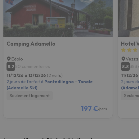
Camping Adamello
Hotel 
Edolo
Vezza 
8.2
8.8
80 commentaires
383 
11/12/26 à 13/12/26
(2 nuits)
11/12/26
2 jours de forfait à
Pontedilegno - Tonale
2 jours d
(Adamello Ski)
(Adamell
Seulement logement
Seulem
197 €
/pers.