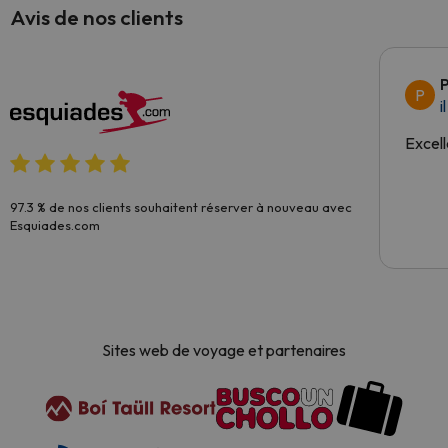
Avis de nos clients
P
P
i
Excell
97.3 % de nos clients souhaitent réserver à nouveau avec
Esquiades.com
Sites web de voyage et partenaires