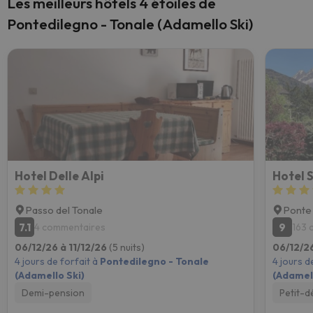
Les meilleurs hôtels 4 étoiles de
Pontedilegno - Tonale (Adamello Ski)
Hotel Delle Alpi
Hotel 
Passo del Tonale
Ponte
7.1
9
4 commentaires
163 
06/12/26 à 11/12/26
(5 nuits)
06/12/26
4 jours de forfait à
Pontedilegno - Tonale
4 jours d
(Adamello Ski)
(Adamell
Demi-pension
Petit-d