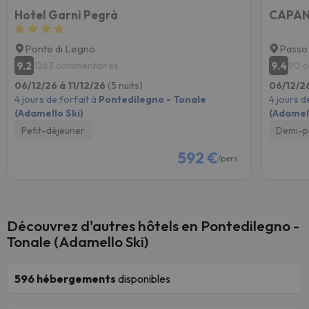
Hotel Garni Pegrà
CAPAN
Ponte di Legno
Passo 
9.2
9.4
1263 commentaires
90 
06/12/26 à 11/12/26
(5 nuits)
06/12/26
4 jours de forfait à
Pontedilegno - Tonale
4 jours d
(Adamello Ski)
(Adamell
Petit-déjeuner
Demi-p
592 €
/pers.
Découvrez d'autres hôtels en Pontedilegno -
Tonale (Adamello Ski)
596
hébergements
disponibles