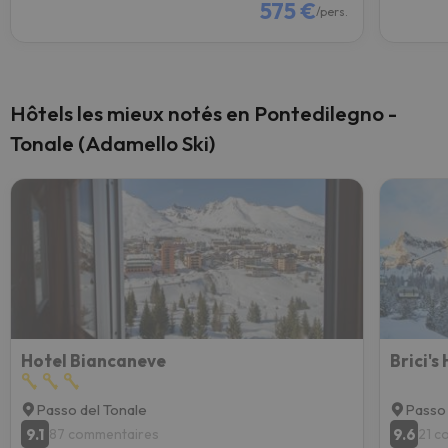
575 €
/pers.
Hôtels les mieux notés en Pontedilegno -
Tonale (Adamello Ski)
Hotel Biancaneve
Brici's
Passo del Tonale
Passo 
9.1
9.6
87 commentaires
21 c