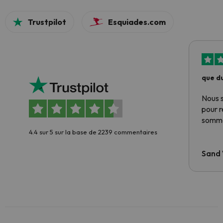
Trustpilot
Esquiades.com
que du
Nous 
pour 
somme
4.4 sur 5 sur la base de 2239 commentaires
Sand