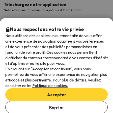
Téléchargez notre application
Noté avec une moyenne de 4,6/5 sur iOS et Android.
Nous respectons votre vie privée
Nous utilisons des cookies uniquement afin de vous offrir
une expérience de navigation adaptée à vos préférences
et de vous présenter des publicités personnalisées en
fonction de votre profil. Ces cookies nous permettent
d’afficher du contenu correspondant à vos centres d’intérêt
et d’optimiser notre site pour vous.
Modes de paiement disponibles
En cliquant sur "Accepter et continuer", vous nous
permettez de vous offrir une expérience de navigation plus
efficace et plus pertinente. Pour plus de détails, veuillez
consulter notre
Politique de cookies.
Conditions générales d'utilisation
Accepter
Protection des données
Ajouter des dates pour vérifier la disponibilité
Politique en matière de cookies
Rejeter