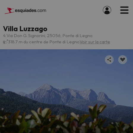
Villa Luzzago
4 Via Don G. Signorini, 25056, Ponte di Legno
318.7 m du centre de Ponte di Legno
Voir sur la carte