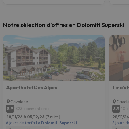
Notre sélection d'offres en Dolomiti Superski
Aparthotel Des Alpes
Tina's
Cavalese
Caval
8.9
8.9
1323 commentaires
40 
28/11/26 à 05/12/26
(7 nuits)
28/11/26
6 jours de forfait à
Dolomiti Superski
6 jours d