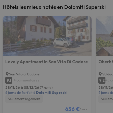
Hôtels les mieux notés en Dolomiti Superski
Lovely Apartment In San Vito Di Cadore
Oberhö
San Vito di Cadore
Valdao
9.1
9.2
14 commentaires
45 c
28/11/26 à 05/12/26
(7 nuits)
28/11/26
6 jours de forfait à
Dolomiti Superski
6 jours d
Seulement logement
Seulem
636 €
/pers.