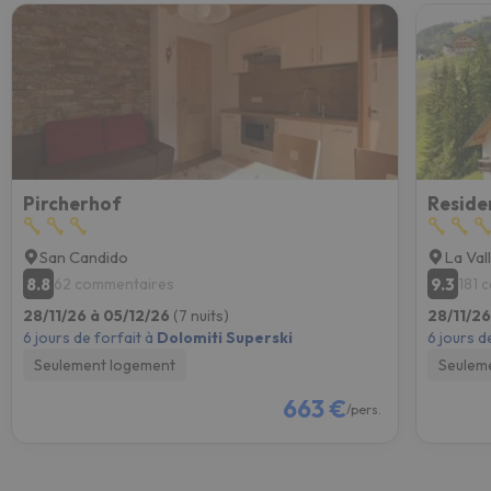
Pircherhof
Reside
San Candido
La Val
8.8
9.3
62 commentaires
181 
28/11/26 à 05/12/26
(7 nuits)
28/11/26
6 jours de forfait à
Dolomiti Superski
6 jours d
Seulement logement
Seulem
663 €
/pers.