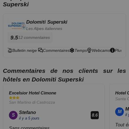
Superski
s'ils en ont besoin. Cet
établissement est l'endroit idéal
pour les voyageurs d'affaires, car
Dolomiti Superski
il dispose de salles de réunion.
Les Alpes italiennes
Les voyageurs apprécieront les
options de restauration
9.5
12 commentaires
disponibles dans cet hôtel.. Le
Grand Hotel Savoia peut facturer
Bulletin neige
Commentaires
Temps
Webcams
Plus d'i
certains de ces services.
Commentaires de nos clients sur les
hôtels en Dolomiti Superski
Excelsior Hotel Cimone
Hotel 
Santa C
San Martino di Castrozza
M
M
Stefano
S
il
8.6
il y a 5 jours
Tout ét
Sans commentaires