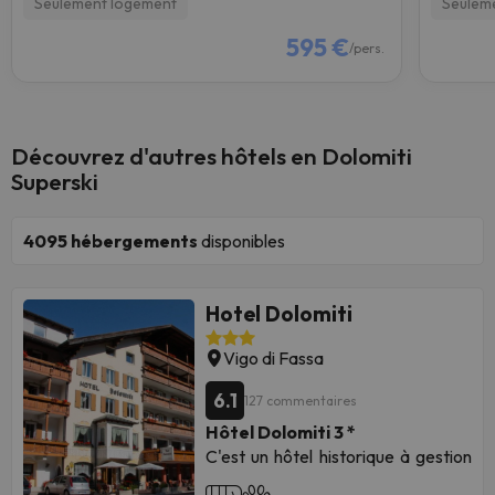
Seulement logement
Seulem
595 €
/pers.
Découvrez d'autres hôtels en Dolomiti
Superski
4095
hébergements
disponibles
Hotel Dolomiti
Vigo di Fassa
6.1
127 commentaires
Hôtel Dolomiti 3 *
C'est un hôtel historique à gestion
familiale situé à Vigo di Fassa.