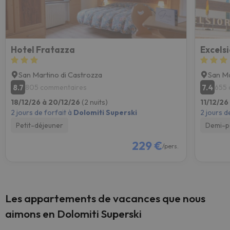
Hotel Fratazza
Excels
San Martino di Castrozza
San Ma
8.7
7.4
805 commentaires
655 
18/12/26 à 20/12/26
(2 nuits)
11/12/26
2 jours de forfait à
Dolomiti Superski
2 jours d
Petit-déjeuner
Demi-p
229 €
/pers.
Les appartements de vacances que nous
aimons en Dolomiti Superski