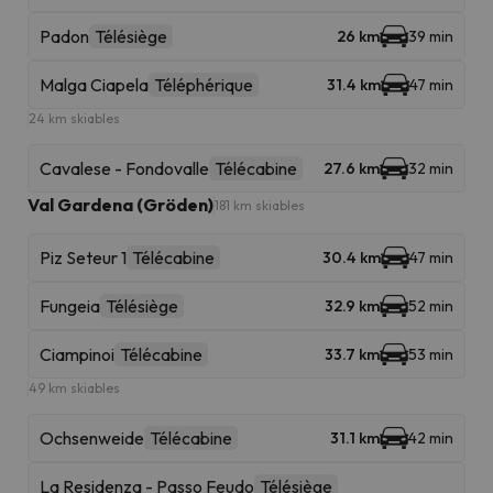
Padon
Télésiège
26 km
39 min
Malga Ciapela
Téléphérique
31.4 km
47 min
24 km skiables
Cavalese - Fondovalle
Télécabine
27.6 km
32 min
Val Gardena (Gröden)
181 km skiables
Piz Seteur 1
Télécabine
30.4 km
47 min
Fungeia
Télésiège
32.9 km
52 min
Ciampinoi
Télécabine
33.7 km
53 min
49 km skiables
Ochsenweide
Télécabine
31.1 km
42 min
La Residenza - Passo Feudo
Télésiège