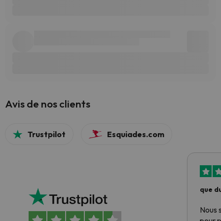
Avis de nos clients
Trustpilot
Esquiades.com
que du
Nous 
pour 