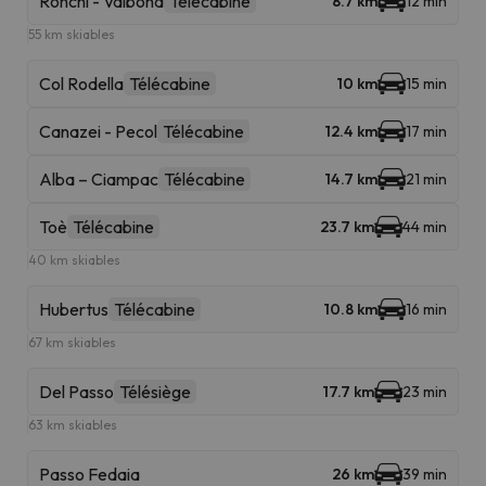
Ronchi - Valbona
Télécabine
8.7 km
12 min
55 km skiables
Col Rodella
Télécabine
10 km
15 min
Canazei - Pecol
Télécabine
12.4 km
17 min
Alba – Ciampac
Télécabine
14.7 km
21 min
Toè
Télécabine
23.7 km
44 min
40 km skiables
Hubertus
Télécabine
10.8 km
16 min
67 km skiables
Del Passo
Télésiège
17.7 km
23 min
63 km skiables
Passo Fedaia
26 km
39 min