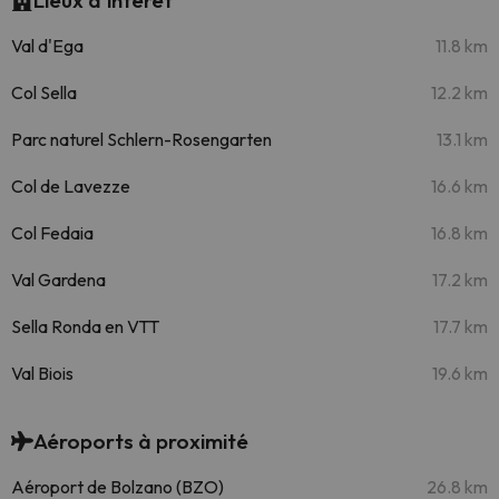
Lieux d'intérêt
Val d'Ega
11.8 km
Col Sella
12.2 km
Parc naturel Schlern-Rosengarten
13.1 km
Col de Lavezze
16.6 km
Col Fedaia
16.8 km
Val Gardena
17.2 km
Sella Ronda en VTT
17.7 km
Val Biois
19.6 km
Aéroports à proximité
Aéroport de Bolzano (BZO)
26.8 km