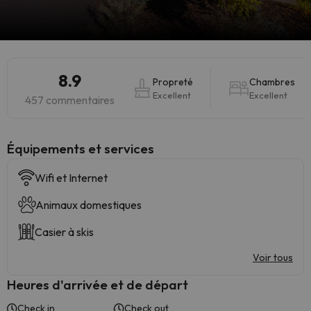
8.9
Propreté
Chambres
Excellent
Excellent
457 commentaires
​Équipements et services
Wifi et Internet
Animaux domestiques
Casier à skis
Voir tous
Heures d'arrivée et de départ
Check in
Check out