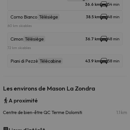
36.6 km
54 min
Corno Bianco
Télésiège
38.5 km
48 min
60 km skiables
Cimon
Télésiège
36.7 km
48 min
72 km skiables
Piani di Pezzè
Télécabine
43.9 km
58 min
Les environs de Mason La Zondra
A proximité
Centre de bien-être QC Terme Dolomiti
1.1 km