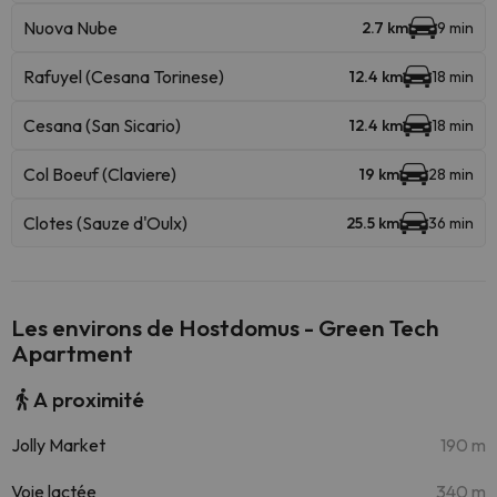
Nuova Nube
2.7 km
9 min
Rafuyel (Cesana Torinese)
12.4 km
18 min
Cesana (San Sicario)
12.4 km
18 min
Col Boeuf (Claviere)
19 km
28 min
Clotes (Sauze d'Oulx)
25.5 km
36 min
Les environs de Hostdomus - Green Tech
Apartment
A proximité
Jolly Market
190 m
Voie lactée
340 m