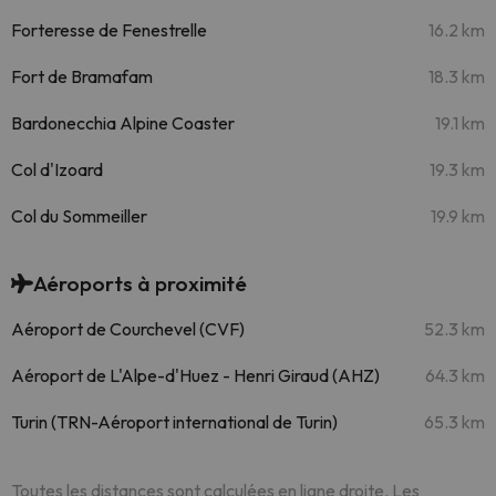
Forteresse de Fenestrelle
16.2 km
Fort de Bramafam
18.3 km
Bardonecchia Alpine Coaster
19.1 km
Col d'Izoard
19.3 km
Col du Sommeiller
19.9 km
Aéroports à proximité
Aéroport de Courchevel (CVF)
52.3 km
Aéroport de L'Alpe-d'Huez - Henri Giraud (AHZ)
64.3 km
Turin (TRN-Aéroport international de Turin)
65.3 km
Toutes les distances sont calculées en ligne droite. Les