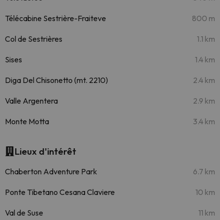
Télécabine Sestrière-Fraiteve
800 m
Col de Sestrières
1.1 km
Sises
1.4 km
Diga Del Chisonetto (mt. 2210)
2.4 km
Valle Argentera
2.9 km
Monte Motta
3.4 km
Lieux d'intérêt
Chaberton Adventure Park
6.7 km
Ponte Tibetano Cesana Claviere
10 km
Val de Suse
11 km