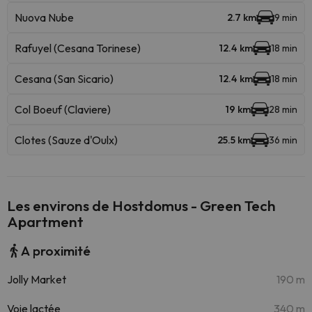
Nuova Nube
2.7 km
9 min
Rafuyel (Cesana Torinese)
12.4 km
18 min
Cesana (San Sicario)
12.4 km
18 min
Col Boeuf (Claviere)
19 km
28 min
Clotes (Sauze d'Oulx)
25.5 km
36 min
Les environs de Hostdomus - Green Tech
Apartment
A proximité
Jolly Market
190 m
Voie lactée
340 m