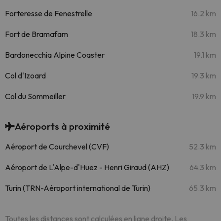
Forteresse de Fenestrelle
16.2 km
Fort de Bramafam
18.3 km
Bardonecchia Alpine Coaster
19.1 km
Col d'Izoard
19.3 km
Col du Sommeiller
19.9 km
Aéroports à proximité
Aéroport de Courchevel (CVF)
52.3 km
Aéroport de L'Alpe-d'Huez - Henri Giraud (AHZ)
64.3 km
Turin (TRN-Aéroport international de Turin)
65.3 km
Toutes les distances sont calculées en ligne droite. Les