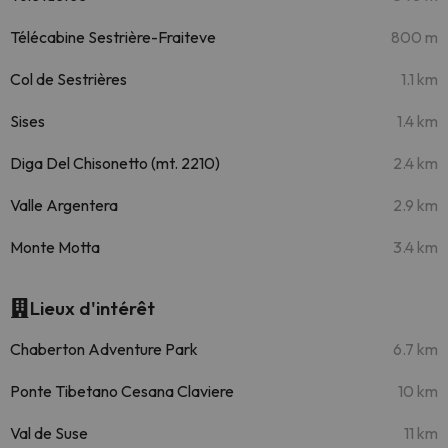
Télécabine Sestrière-Fraiteve
800 m
Col de Sestrières
1.1 km
Sises
1.4 km
Diga Del Chisonetto (mt. 2210)
2.4 km
Valle Argentera
2.9 km
Monte Motta
3.4 km
Lieux d'intérêt
Chaberton Adventure Park
6.7 km
Ponte Tibetano Cesana Claviere
10 km
Val de Suse
11 km