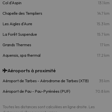
Col d'Aspin
13.1 km
Chapelle des Templiers
14.7 km
Les Aigles d'Aure
15.3 km
La Forêt Suspendue
15.7 km
Grands Thermes
17 km
Aquensis, spa thermal
17.2 km
Aéroports à proximité
Aéroport de Tarbes - Aérodrome de Tarbes (XTB)
35 km
Aéroport de Pau - Pau-Pyrénées (PUF)
70.8 km
Toutes les distances sont calculées en ligne droite. Les