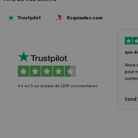
Trustpilot
Esquiades.com
que du
Nous 
pour 
somme
4.4 sur 5 sur la base de 2239 commentaires
Sand