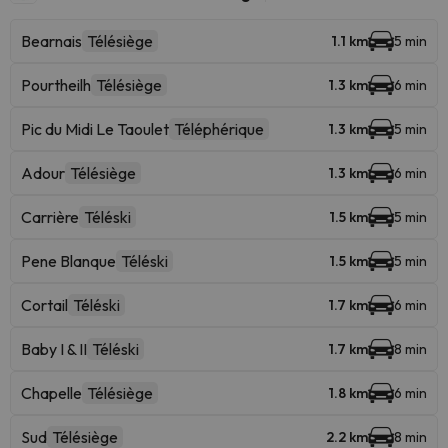
Bearnais
Télésiège
1.1 km
5 min
Pourtheilh
Télésiège
1.3 km
6 min
Pic du Midi Le Taoulet
Téléphérique
1.3 km
5 min
Adour
Télésiège
1.3 km
6 min
Carrière
Téléski
1.5 km
5 min
Pene Blanque
Téléski
1.5 km
5 min
Cortail
Téléski
1.7 km
6 min
Baby I & II
Téléski
1.7 km
8 min
Chapelle
Télésiège
1.8 km
6 min
Sud
Télésiège
2.2 km
8 min