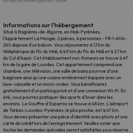
distances réelles peuvent varier.
Informations sur l'hébergement
Situé à Bagnères-de-Bigorre, en Midi-Pyrénées,
l'Appartement La Mongie, 2 pièces, 4 personnes - FR-1-404-
265 dispose d'un balcon. Vous séjournerez à 1,1 km du
téléphérique du Pic du Midi, à 4,9 km du Pic du Midi et à 27 km
du Col d'Aspin. Cet établissement non-fumeurs se trouve à 47
km de la gare de Lourdes. Cet appartement comprend une
chambre, une télévision, une salle de bains pourvue d'une
baignoire ainsi qu'une cuisine entièrement équipée avec un
lave-vaisselle et un micro-ondes. Vous bénéficierez
gratuitement d'un parking privé et d'une connexion Wi-Fi. En
été, vous pourrez pratiquer des sports d'hiver dans les
environs. Le Gouffre d'Esparros se trouve à 48 km. L'aéroport
de Tarbes-Lourdes-Pyrénées, le plus proche, est à 47 km.
Vous devrez présenter une pièce d'identité avec photo et une
carte de crédit lors de l'enregistrement. Veuillez noter que
toutes les demandes spéciales seront satisfaites sous réserve