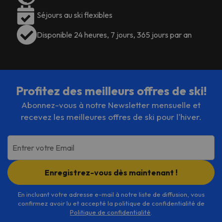
Veuillez noter que le linge de lit et
les serviettes de toilette ne sont
Séjours au ski flexibles
pas fournis. Hébergement géré par
Disponible 24 heures, 7 jours, 365 jours par an
un particulier
Certains des services énumérés
peuvent être considérés comme
Profitez des meilleurs offres de ski!
des extras. Veuillez vous
renseigner auprès de la réception à
Abonnez-vous à notre Newsletter mensuelle et
votre arrivée. Ces informations
recevez les meilleures offres de ski pour l'hiver.
sont susceptibles d'être modifiées
par l'hébergement.
Entrer votre Email
Enregistrez-vous dès maintenant !
En incluant votre adresse e-mail à notre liste de diffusion, vous
confirmez avoir lu et accepté la politique de confidentialité de
Politique de confidentialité
.