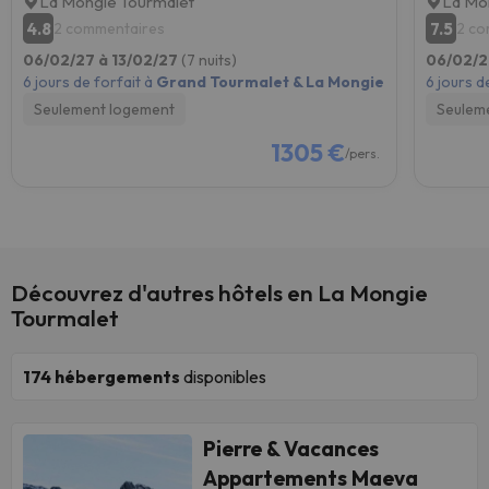
La Mongie Tourmalet
La Mo
4.8
7.5
2 commentaires
2 co
06/02/27 à 13/02/27
(7 nuits)
06/02/2
6 jours de forfait à
Grand Tourmalet & La Mongie
6 jours d
Seulement logement
Seulem
1305 €
/pers.
Découvrez d'autres hôtels en La Mongie
Tourmalet
174
hébergements
disponibles
Pierre & Vacances
Appartements Maeva