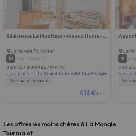
Résidence Le Montana - maeva Home - Studio 2 Personnes Confort MAE-9706
La Mongie Tourmalet
La Mo
10
9
2 commentaires
4 co
02/01/27 à 06/01/27
(4 nuits)
06/02/2
3 jours de forfait à
Grand Tourmalet & La Mongie
6 jours d
Seulement logement
Seulem
413 €
/pers.
Les offres les moins chères à La Mongie
Tourmalet