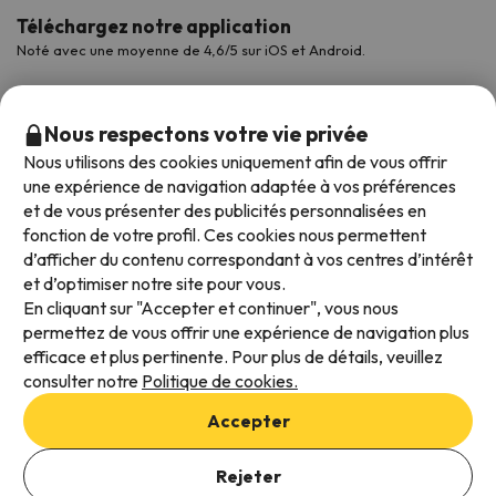
Téléchargez notre application
Noté avec une moyenne de 4,6/5 sur iOS et Android.
Nous respectons votre vie privée
Nous utilisons des cookies uniquement afin de vous offrir
une expérience de navigation adaptée à vos préférences
et de vous présenter des publicités personnalisées en
fonction de votre profil. Ces cookies nous permettent
d’afficher du contenu correspondant à vos centres d’intérêt
et d’optimiser notre site pour vous.
Modes de paiement disponibles
En cliquant sur "Accepter et continuer", vous nous
permettez de vous offrir une expérience de navigation plus
efficace et plus pertinente. Pour plus de détails, veuillez
consulter notre
Politique de cookies.
Conditions générales d'utilisation
Accepter
Protection des données
Politique en matière de cookies
Rejeter