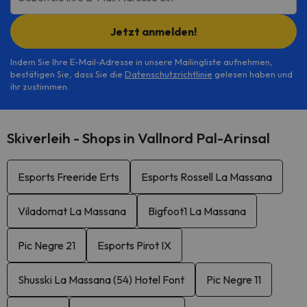
Jetzt anmelden!
Indem Sie Ihre E-Mail-Adresse in unsere Mailingliste aufnehmen,
bestätigen Sie, dass Sie die
Datenschutzrichtlinie
gelesen haben und
ihr zustimmen.
Skiverleih - Shops in Vallnord Pal-Arinsal
Esports Freeride Erts
Esports Rossell La Massana
Viladomat La Massana
Bigfoot1 La Massana
Pic Negre 21
Esports Pirot IX
Shusski La Massana (54) Hotel Font
Pic Negre 11