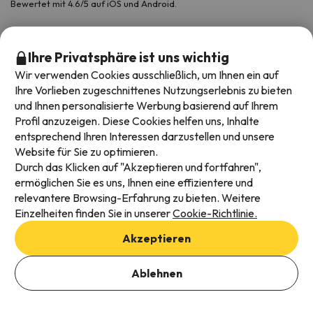
Bewertet mit 4.6/5 auf iOS und Android.
Ihre Privatsphäre ist uns wichtig
Wir verwenden Cookies ausschließlich, um Ihnen ein auf
Ihre Vorlieben zugeschnittenes Nutzungserlebnis zu bieten
und Ihnen personalisierte Werbung basierend auf Ihrem
Profil anzuzeigen. Diese Cookies helfen uns, Inhalte
entsprechend Ihren Interessen darzustellen und unsere
Website für Sie zu optimieren.
Verfügbare Zahlungsarten
Durch das Klicken auf "Akzeptieren und fortfahren",
ermöglichen Sie es uns, Ihnen eine effizientere und
relevantere Browsing-Erfahrung zu bieten. Weitere
Einzelheiten finden Sie in unserer
Cookie-Richtlinie.
Impressum und AGBs
Akzeptieren
Datenschutz
Cookies Richtlinien
Ablehnen
Viajes para ti S.L.U. Copyright © Esquiades.com 2002-2026