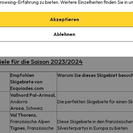
rowsing-Erfahrung zu bieten. Weitere Einzelheiten finden Sie in u
 großer Vorteil einer frühzeitigen Buchung Ihres Skiurlaubs ist, d
n nur eine Anzahlung von 10% zu leisten, um Ihre Buchung zu bestät
Akzeptieren
n Sie Ihren Skiurlaub im Voraus buchen, haben Sie mehrere Möglich
Ablehnen
ungen beinhalten.
iele für die Saison 2023/2024
Empfohlen
Warum Sie dieses Skigebiet besuch
r
Skigebiete von
Esquiades.com
Vallnord Pal-Arinsal
,
Andorra
Die perfekten Skigebiete für einen Ski
Arosa
, Schweiz
Val Thorens
,
Französische Alpen
Diese Skigebiete in den französischen
Tignes
, Französische
Silvesterpartys in Europa zu bieten.