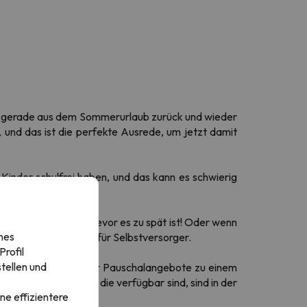
e gerade aus dem Sommerurlaub zurück und wieder
 und das ist die perfekte Ausrede, um jetzt damit
Kinder schulfrei haben, und das kann es schwierig
ufs Neue besuchen, bevor es zu spät ist! Oder wenn
nes
tels und Apartments für Selbstversorger.
rofil
tellen und
chen, und zwar weil wir Pauschalangebote zu einem
tionen hat, und die, die verfügbar sind, sind in der
ne effizientere