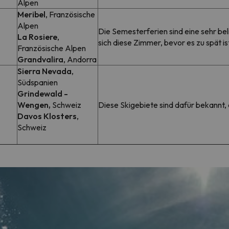
Alpen
Meribel
, Französische
Alpen
Die Semesterferien sind eine sehr beli
La Rosiere
,
sich diese Zimmer, bevor es zu spät is
Französische Alpen
Grandvalira
, Andorra
Sierra Nevada
,
Südspanien
Grindewald -
Wengen,
Schweiz
Diese Skigebiete sind dafür bekannt, 
Davos Klosters
,
Schweiz