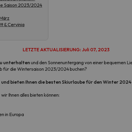
die Saison 2023/2024
 März
erirrt. Sobald er seinen Kompass gefunden hat, wird er zurück sein.
t & Cervinia
LETZTE AKTUALISIERUNG: Juli 07, 2023
zu unterhalten
und den Sonnenuntergang von einer bequemen Lieg
aub für die Wintersaison 2023/2024 buchen?
und bieten Ihnen die besten Skiurlaube für den Winter 2024 
 wir Ihnen alles bieten können:
ten in Europa