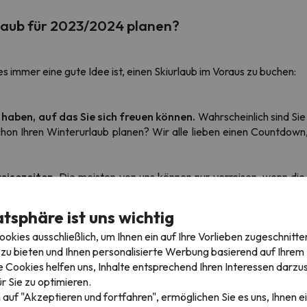
rlaub für 2023/2024 planen?
 immer eine gute Idee ist, einen Skiurlaub im Voraus zu buchen:
 haben, auf das Sie sich freuen können.
Wahrscheinlich sind Si
on Ihren Winterurlaub planen? Wir alle lieben einen Countdown,
eisezeiten.
Die meisten von uns können nur verreisen, wenn die 
chen.
atsphäre ist uns wichtig
haben Sie die Chance, das Hotel zu buchen, das Sie jede Saison a
kies ausschließlich, um Ihnen ein auf Ihre Vorlieben zugeschnitte
n, haben Sie bei frühzeitiger Buchung eine größere Auswahl an Ho
zu bieten und Ihnen personalisierte Werbung basierend auf Ihrem P
 Cookies helfen uns, Inhalte entsprechend Ihren Interessen darzus
 Hauptgründe, warum wir alle gerne einen Skiurlaub im Voraus bu
r Sie zu optimieren.
o einer Last-Minute-Buchung besteht darin, dass man nicht viele Op
 auf "Akzeptieren und fortfahren", ermöglichen Sie es uns, Ihnen ei