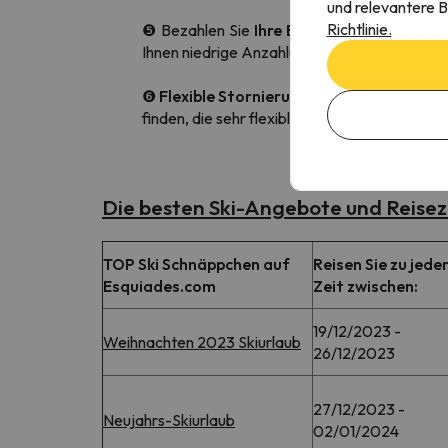
und relevantere B
Richtlinie.
❺ Bezahlen Sie
Ihre Buchung in Raten.
Ein
Ihnen niedrige Anzahlungen, d.h. Sie brauche
❻
Flexible Stornierungsbedingungen.
Wen
finden, die sehr flexible Stornierungsbeding
Die besten Ski-Angebote und Reisez
TOP Ski Schnäppchen auf
Reisen Sie zu jede
Esquiades.com
Zeit zwischen:
19/12/2023 -
Weihnachten 2023 Skiurlaub
26/12/2023
27/12/2023 -
Neujahrs-Skiurlaub
02/01/2024