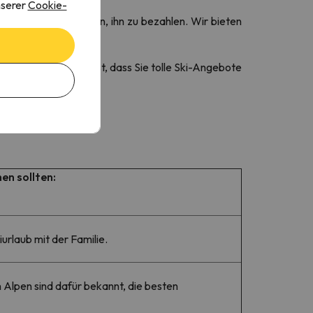
nserer
Cookie-
ass Sie mehr Zeit haben, ihn zu bezahlen. Wir bieten
igen!
keiten. Eine davon ist, dass Sie tolle Ski-Angebote
en sollten:
urlaub mit der Familie.
 Alpen sind dafür bekannt, die besten