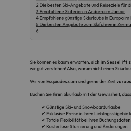
2 Die besten Ski-Angebote und Reiseziele für 
3 Empfohlene Skiferien in Andorra im Januar
4 Empfohlene günstige Skiurlaube in Europa im
Es sieht so aus, als hätte sich unser Sucher v
5 Die besten Angebote zum Skifahren in Zermat
6
Sie können es kaum erwarten,
sich im Sessellift 
wir gut verstehen! Also, warum nicht einen Skiurl
Wir von Esquiades.com sind gerne der Zeit
voraus 
Buchen Sie Ihren Skiurlaub mit der Gewissheit, dass
✔ Günstige Ski- und Snowboardurlaube
✔ Exklusive Preise in Ihren Lieblingsskigebie
✔ Totale Flexibilität bei Ihren Buchungsdaten
✔ Kostenlose Stornierung und Änderungen