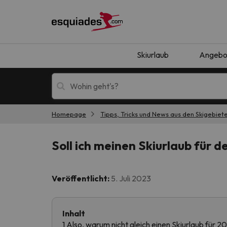
Skiurlaub
Angebo
Homepage
Tipps, Tricks und News aus den Skigebiet
Skiurlaub
Berghotels
Soll ich meinen Skiurlaub für 
Veröffentlicht:
5. Juli 2023
Inhalt
Oops, wir haben keine Ergebnisse gefunden, d
1 Also, warum nicht gleich einen Skiurlaub für