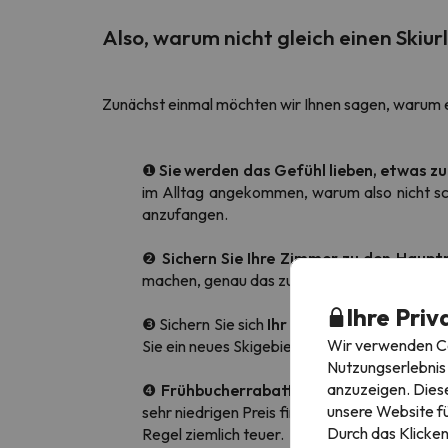
Also, warum nicht gleich einen Skiu
Zunächst einmal möchten wir Ihnen sagen, warum es
❶
Sie werden das Gefühl lieben, etwas zu
im Alltag angekommen, warum also nicht sch
anzufangen.
❷
Sichern Sie Ihre Zimmer zu den Hauptr
machen, genau das zu finden, wonach wir su
Ihre Priv
❸ Sichern Sie sich
Ihr Lieblingshotel.
Jetzt 
Wir verwenden Coo
Sie ein neues Skigebiet ausprobieren möchte
Nutzungserlebnis 
anzuzeigen. Diese
❹
Frühbucherrabatte
: Dies ist einer der
unsere Website fü
sehr niedrigen Preis finden können. Das Risik
Durch das Klicken
Regel ziemlich teuer.