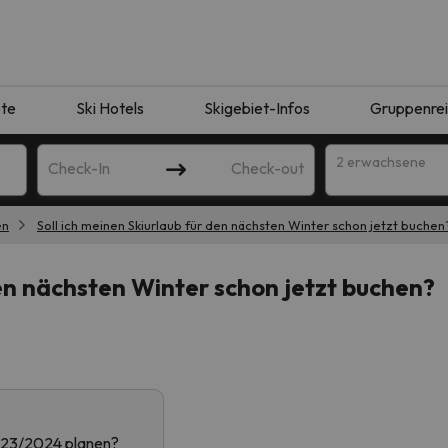
te
Ski Hotels
Skigebiet-Infos
Gruppenre
2 erwachsene
Check-In
Check-out
en
Soll ich meinen Skiurlaub für den nächsten Winter schon jetzt buchen
den nächsten Winter schon jetzt buchen?
ie Ihrer Suche entsprechen. Versuchen Sie, das Ziel zu ändern.
 2023/2024 planen?