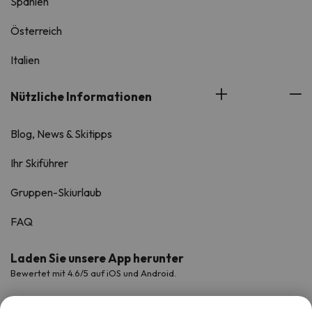
Spanien
Österreich
Italien
Nützliche Informationen
Blog, News & Skitipps
Ihr Skiführer
Gruppen-Skiurlaub
FAQ
Laden Sie unsere App herunter
Bewertet mit 4.6/5 auf iOS und Android.