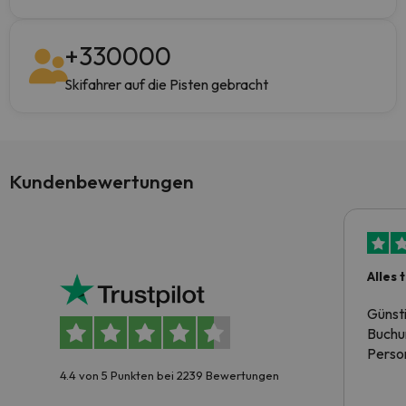
+
330000
Skifahrer auf die Pisten gebracht
Kundenbewertungen
Alles 
Günst
Buchun
Person
4.4 von 5 Punkten bei 2239 Bewertungen