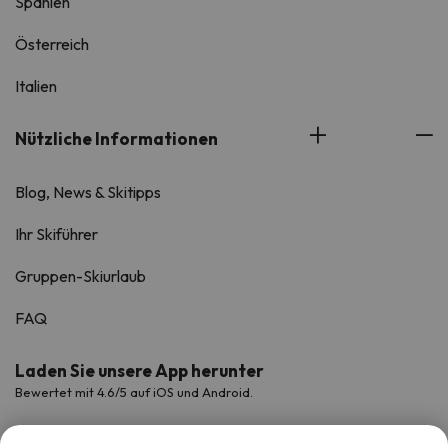
Spanien
Österreich
Italien
Nützliche Informationen
Blog, News & Skitipps
Ihr Skiführer
Gruppen-Skiurlaub
FAQ
Laden Sie unsere App herunter
Bewertet mit 4.6/5 auf iOS und Android.