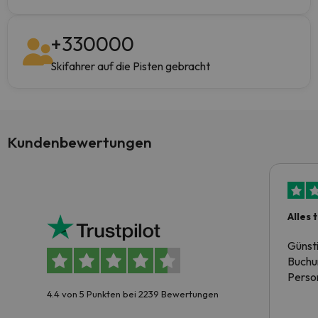
+
330000
Skifahrer auf die Pisten gebracht
Kundenbewertungen
Alles 
Günst
Buchun
Person
4.4 von 5 Punkten bei 2239 Bewertungen