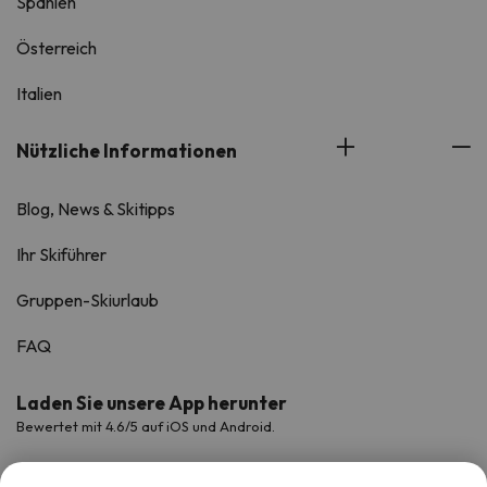
Spanien
Österreich
Italien
Nützliche Informationen
Blog, News & Skitipps
Ihr Skiführer
Gruppen-Skiurlaub
FAQ
Laden Sie unsere App herunter
Bewertet mit 4.6/5 auf iOS und Android.