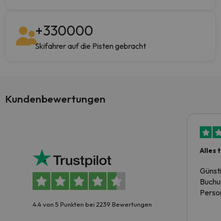
+
330000
Skifahrer auf die Pisten gebracht
Kundenbewertungen
Alles 
Günst
Buchun
Person
4.4 von 5 Punkten bei 2239 Bewertungen